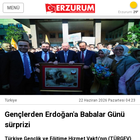
MENÜ
Erzurum
29°
Türkiye
22 Haziran 2026 Pazartesi 04:23
Gençlerden Erdoğan'a Babalar Günü
sürprizi
Türkiye Gençlik ve Eğitime Hizmet Vakfı'nın (TÜRGEV)