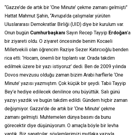
“Gazze’de de artık bir ‘One Minute’ çekme zamanı gelmişti”
Hattat Mahmut Şahin, “Avrupa’da çalışmalar yürüten
Uluslararası Demokratlar Birliği (UID) diye bir kurulum var.
Onun bugün
Cumhurbaşkanı
Sayın Recep Tayyip
Erdoğan
’a
bir ziyareti oldu. O ziyaret öncesinde benim Kocaeli
Milletvekili olan öğrencim Raziye Sezer Katırcıoğlu benden
rica etti. ‘Hocam, önemli bir toplantı var. Orada takdim
edilmek üzere bir yazı istiyoruz’ dedi. Ben de 2009 yılında
Dovos mevzusu olduğu zaman bizim Arabi harflerle ‘One
Minute’ yazısı yazmıştım. Çok küçük bir şeydi. Tabii Tayyip
Bey’e hediye edilecek denilince onu büyüttük. Salı günü
yazıyı yazdık ve bugün takdim edildi. Gündem hiçbir zaman
değişmiyor. Gazze’de de artık bir ‘One Minute’ çekme
zamanı gelmişti. Muhtemelen dünya basını da bunu
görecektir diye düşünüyorum. O amaçla böyle bir levha
yaptık. Biz sanatçılar, söylemlerimizi mutlaka yazıyla