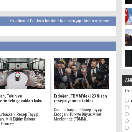
Yorumlarınızı Facebook hesabınız üzerinden yapın hemen onaylansın...
AN
Erzu
an, Tekin ve
Erdoğan, TBMM’deki 23 Nisan
erindeki çocukları kabul
resepsiyonuna katıldı
Cumhurbaşkanı Recep Tayyip
rbaşkanı Recep Tayyip
Erdoğan, Türkiye Büyük Millet
n, Milli Eğitim Bakanı
Meclisi’nde (TBMM) ...
Tekin ve ...