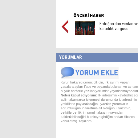
Erdoğan’dan vicdan v
kararlılık vurgusu
YORUMLAR
Küfür, hakaret içeren; dil, din, ırk ayrımı yapan;
yasalara aykırı ifade ve beyanda bulunan ve tamam
büyük harflerle yazılan yorumlar yayınlanmayacaktı
Neleri kabul ediyorum:
IP adresimin kaydedileceği
adli makamlarca istenmesi durumunda ip adresimin
yetkililerle paylaşılacağını, yazılan yorumların
sorumluluğunun tarafıma ait olduğunu, yazımın,
yetkililerce, fikrim sorulmaksızın yayından
kaldırılabileceğini bu siteye girdiğim andan itibaren
kabul etmiş sayılırım.