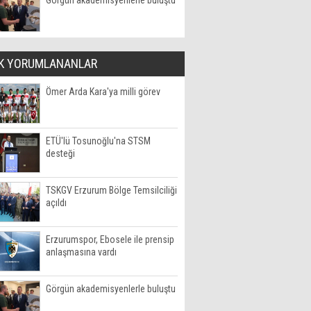
Görgün akademisyenlerle buluştu
K YORUMLANANLAR
Ömer Arda Kara'ya milli görev
ETÜ'lü Tosunoğlu'na STSM
desteği
TSKGV Erzurum Bölge Temsilciliği
açıldı
Erzurumspor, Ebosele ile prensip
anlaşmasına vardı
Görgün akademisyenlerle buluştu