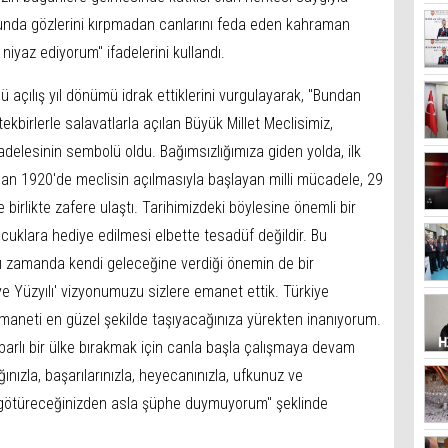
ğrunda gözlerini kırpmadan canlarını feda eden kahraman
 niyaz ediyorum" ifadelerini kullandı.
ılış yıl dönümü idrak ettiklerini vurgulayarak, "Bundan
kbirlerle salavatlarla açılan Büyük Millet Meclisimiz,
adelesinin sembolü oldu. Bağımsızlığımıza giden yolda, ilk
Nisan 1920'de meclisin açılmasıyla başlayan milli mücadele, 29
 birlikte zafere ulaştı. Tarihimizdeki böylesine önemli bir
ocuklara hediye edilmesi elbette tesadüf değildir. Bu
ı zamanda kendi geleceğine verdiği önemin de bir
iye Yüzyılı' vizyonumuzu sizlere emanet ettik. Türkiye
emaneti en güzel şekilde taşıyacağınıza yürekten inanıyorum.
ibarlı bir ülke bırakmak için canla başla çalışmaya devam
ğınızla, başarılarınızla, heyecanınızla, ufkunuz ve
ye götüreceğinizden asla şüphe duymuyorum" şeklinde