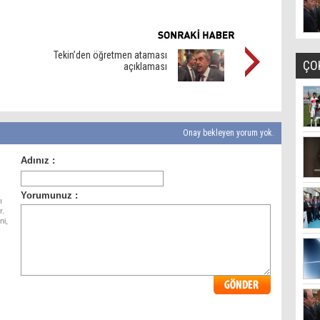
e
Tekin’den öğretmen ataması
ÇO
açıklaması
Onay bekleyen yorum yok.
ı
r.
ni,