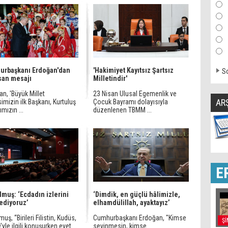
urbaşkanı Erdoğan'dan
'Hakimiyet Kayıtsız Şartsız
So
san mesajı
Milletindir'
n, 'Büyük Millet
23 Nisan Ulusal Egemenlik ve
AR
imizin ilk Başkanı, Kurtuluş
Çocuk Bayramı dolayısıyla
mızın ...
düzenlenen TBMM ...
E
lmuş: ‘Ecdadın izlerini
‘Dimdik, en güçlü hâlimizle,
 ediyoruz’
elhamdülillah, ayaktayız’
muş, “Birileri Filistin, Kudüs,
Cumhurbaşkanı Erdoğan, "Kimse
Şİ
yle ilgili konuşurken evet ...
sevinmesin, kimse