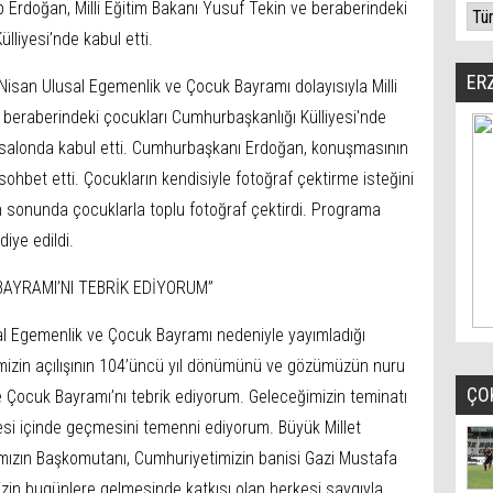
rdoğan, Milli Eğitim Bakanı Yusuf Tekin ve beraberindeki
lliyesi’nde kabul etti.
ER
san Ulusal Egemenlik ve Çocuk Bayramı dolayısıyla Milli
 beraberindeki çocukları Cumhurbaşkanlığı Külliyesi'nde
ğı salonda kabul etti. Cumhurbaşkanı Erdoğan, konuşmasının
sohbet etti. Çocukların kendisiyle fotoğraf çektirme isteğini
 sonunda çocuklarla toplu fotoğraf çektirdi. Programa
iye edildi.
BAYRAMI’NI TEBRİK EDİYORUM”
l Egemenlik ve Çocuk Bayramı nedeniyle yayımladığı
imizin açılışının 104’üncü yıl dönümünü ve gözümüzün nuru
ÇO
ve Çocuk Bayramı’nı tebrik ediyorum. Geleceğimizin teminatı
si içinde geçmesini temenni ediyorum. Büyük Millet
şımızın Başkomutanı, Cumhuriyetimizin banisi Gazi Mustafa
zin bugünlere gelmesinde katkısı olan herkesi saygıyla