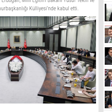
rdoğan, Milli Eğitim Bakanı Yusuf Tekin ve
rbaşkanlığı Külliyesi’nde kabul etti.