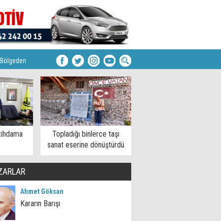
Bölgeden
tihdama
Topladığı binlerce taşı
sanat eserine dönüştürdü
ZARLAR
Ahmet Göksan
Kararın Barışı