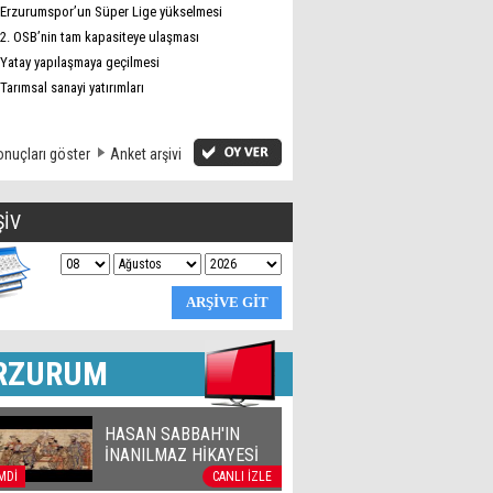
Erzurumspor’un Süper Lige yükselmesi
2. OSB’nin tam kapasiteye ulaşması
Yatay yapılaşmaya geçilmesi
Tarımsal sanayi yatırımları
nuçları göster
Anket arşivi
ŞİV
RZURUM
HASAN SABBAH'IN
İNANILMAZ HİKAYESİ
MDİ
CANLI İZLE