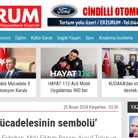
onomi
Eğitim
Kültür-Sanat
Sağlık-Yaşam
Spor
Araştırma İnceleme
lıkla Mücadele İl
HAYAT 112 Acil Mobil
KUDAKA'dan is
inasyon Kurulu
Uygulaması 900 bin
destek
toplandı
eşiğinde
YA
25 Nisan 2024 Perşembe - 03:30
ücadelesinin sembolü’