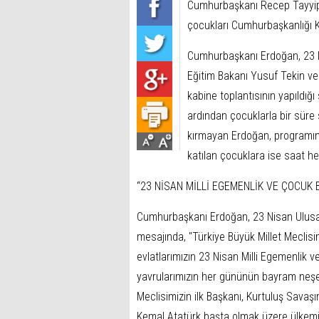
Cumhurbaşkanı Recep Tayyip E
çocukları Cumhurbaşkanlığı Kü
Cumhurbaşkanı Erdoğan, 23 Ni
Eğitim Bakanı Yusuf Tekin ve
kabine toplantısının yapıldı
ardından çocuklarla bir süre 
kırmayan Erdoğan, programın
katılan çocuklara ise saat hed
“23 NİSAN MİLLİ EGEMENLİK VE ÇOCUK 
Cumhurbaşkanı Erdoğan, 23 Nisan Ulusa
mesajında, "Türkiye Büyük Millet Meclis
evlatlarımızın 23 Nisan Milli Egemenlik 
yavrularımızın her gününün bayram neşe
Meclisimizin ilk Başkanı, Kurtuluş Sava
Kemal Atatürk başta olmak üzere ülkemi