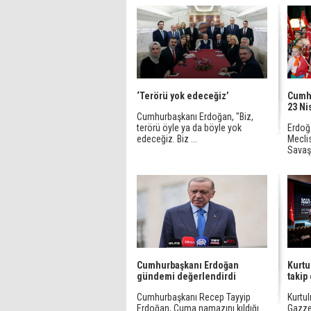
‘Terörü yok edeceğiz’
Cumh
23 Ni
Cumhurbaşkanı Erdoğan, "Biz,
terörü öyle ya da böyle yok
Erdoğa
edeceğiz. Biz ...
Meclis
Savaşı
Cumhurbaşkanı Erdoğan
Kurtu
gündemi değerlendirdi
takip
Cumhurbaşkanı Recep Tayyip
Kurtul
Erdoğan, Cuma namazını kıldığı
Gazze’