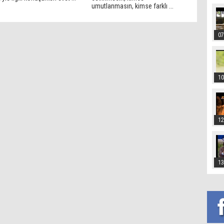
umutlanmasın, kimse farklı ...
07
10
12
13