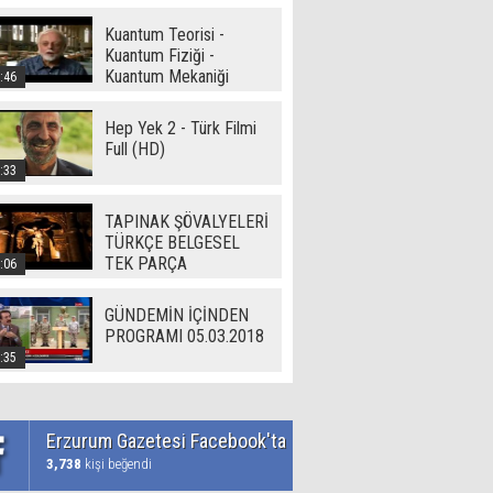
Kuantum Teorisi -
Kuantum Fiziği -
Kuantum Mekaniği
:46
Hep Yek 2 - Türk Filmi
Full (HD)
:33
TAPINAK ŞÖVALYELERİ
TÜRKÇE BELGESEL
TEK PARÇA
:06
GÜNDEMİN İÇİNDEN
PROGRAMI 05.03.2018
:35
Erzurum Gazetesi Facebook'ta
3,738
kişi beğendi