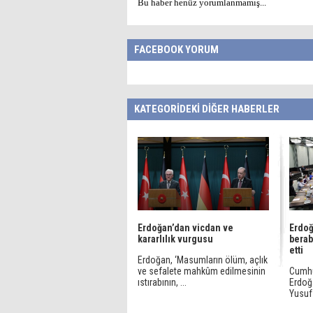
Bu haber henüz yorumlanmamış...
FACEBOOK YORUM
KATEGORİDEKİ DİĞER HABERLER
Erdoğan’dan vicdan ve
Erdoğ
kararlılık vurgusu
berab
etti
Erdoğan, ‘Masumların ölüm, açlık
ve sefalete mahkûm edilmesinin
Cumhu
ıstırabının, ...
Erdoğa
Yusuf 