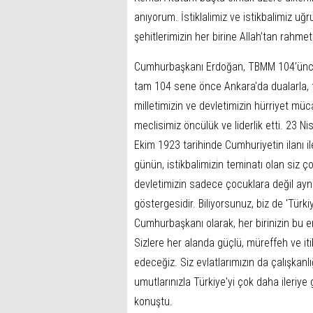
anıyorum. İstiklalimiz ve istikbalimiz u
şehitlerimizin her birine Allah’tan rahmet
Cumhurbaşkanı Erdoğan, TBMM 104’üncü aç
tam 104 sene önce Ankara'da dualarla, te
milletimizin ve devletimizin hürriyet müc
meclisimiz öncülük ve liderlik etti. 23 
Ekim 1923 tarihinde Cumhuriyetin ilanı ile
günün, istikbalimizin teminatı olan siz ç
devletimizin sadece çocuklara değil ayn
göstergesidir. Biliyorsunuz, biz de 'Türk
Cumhurbaşkanı olarak, her birinizin bu 
Sizlere her alanda güçlü, müreffeh ve it
edeceğiz. Siz evlatlarımızın da çalışkanlı
umutlarınızla Türkiye'yi çok daha ileri
konuştu.