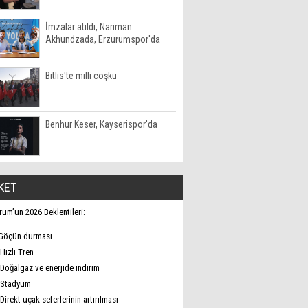
İmzalar atıldı, Nariman
Akhundzada, Erzurumspor'da
Bitlis'te milli coşku
Benhur Keser, Kayserispor'da
KET
rum’un 2026 Beklentileri:
Göçün durması
Hızlı Tren
Doğalgaz ve enerjide indirim
Stadyum
Direkt uçak seferlerinin artırılması