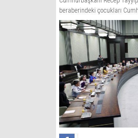
Cumhurbaşkanı Recep Tayyip E
beraberindeki çocukları Cumhu