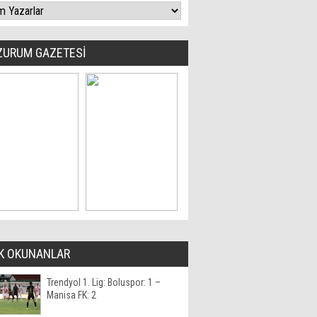
ZURUM GAZETESİ
K OKUNANLAR
Trendyol 1. Lig: Boluspor: 1 –
Manisa FK: 2