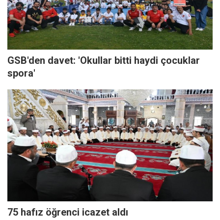
GSB'den davet: 'Okullar bitti haydi çocuklar
spora'
75 hafız öğrenci icazet aldı