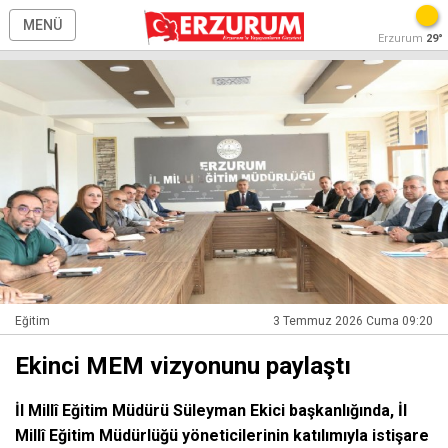
MENÜ
Erzurum
29°
Eğitim
3 Temmuz 2026 Cuma 09:20
Ekinci MEM vizyonunu paylaştı
İl Millî Eğitim Müdürü Süleyman Ekici başkanlığında, İl
Millî Eğitim Müdürlüğü yöneticilerinin katılımıyla istişare