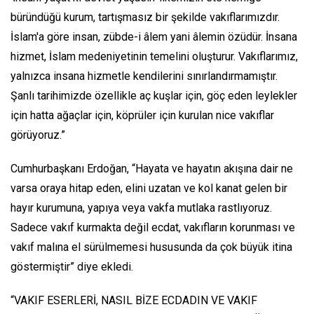
büründüğü kurum, tartışmasız bir şekilde vakıflarımızdır.
İslam'a göre insan, zübde-i âlem yani âlemin özüdür. İnsana
hizmet, İslam medeniyetinin temelini oluşturur. Vakıflarımız,
yalnızca insana hizmetle kendilerini sınırlandırmamıştır.
Şanlı tarihimizde özellikle aç kuşlar için, göç eden leylekler
için hatta ağaçlar için, köprüler için kurulan nice vakıflar
görüyoruz.”
Cumhurbaşkanı Erdoğan, “Hayata ve hayatın akışına dair ne
varsa oraya hitap eden, elini uzatan ve kol kanat gelen bir
hayır kurumuna, yapıya veya vakfa mutlaka rastlıyoruz.
Sadece vakıf kurmakta değil ecdat, vakıfların korunması ve
vakıf malına el sürülmemesi hususunda da çok büyük itina
göstermiştir” diye ekledi.
“VAKIF ESERLERİ, NASIL BİZE ECDADIN VE VAKIF