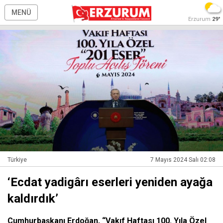
MENÜ
Erzurum
29°
Türkiye
7 Mayıs 2024 Salı 02:08
‘Ecdat yadigârı eserleri yeniden ayağa
kaldırdık’
Cumhurbaşkanı Erdoğan, “Vakıf Haftası 100. Yıla Özel