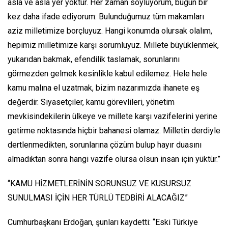
asla ve asla yer yoktur. Her zaman söylüyorum, bugün bir
kez daha ifade ediyorum: Bulunduğumuz tüm makamları
aziz milletimize borçluyuz. Hangi konumda olursak olalım,
hepimiz milletimize karşı sorumluyuz. Millete büyüklenmek,
yukarıdan bakmak, efendilik taslamak, sorunlarını
görmezden gelmek kesinlikle kabul edilemez. Hele hele
kamu malına el uzatmak, bizim nazarımızda ihanete eş
değerdir. Siyasetçiler, kamu görevlileri, yönetim
mevkisindekilerin ülkeye ve millete karşı vazifelerini yerine
getirme noktasında hiçbir bahanesi olamaz. Milletin derdiyle
dertlenmedikten, sorunlarına çözüm bulup hayır duasını
almadıktan sonra hangi vazife olursa olsun insan için yüktür.”
“KAMU HİZMETLERİNİN SORUNSUZ VE KUSURSUZ
SUNULMASI İÇİN HER TÜRLÜ TEDBİRİ ALACAĞIZ”
Cumhurbaşkanı Erdoğan, şunları kaydetti: “Eski Türkiye