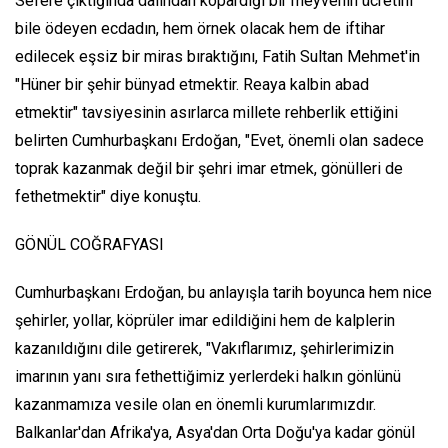
Sefere çıktığında dalından kopardığı bir meyvenin ücretini
bile ödeyen ecdadın, hem örnek olacak hem de iftihar
edilecek eşsiz bir miras bıraktığını, Fatih Sultan Mehmet'in
"Hüner bir şehir bünyad etmektir. Reaya kalbin abad
etmektir" tavsiyesinin asırlarca millete rehberlik ettiğini
belirten Cumhurbaşkanı Erdoğan, "Evet, önemli olan sadece
toprak kazanmak değil bir şehri imar etmek, gönülleri de
fethetmektir" diye konuştu.
GÖNÜL COĞRAFYASI
Cumhurbaşkanı Erdoğan, bu anlayışla tarih boyunca hem nice
şehirler, yollar, köprüler imar edildiğini hem de kalplerin
kazanıldığını dile getirerek, "Vakıflarımız, şehirlerimizin
imarının yanı sıra fethettiğimiz yerlerdeki halkın gönlünü
kazanmamıza vesile olan en önemli kurumlarımızdır.
Balkanlar'dan Afrika'ya, Asya'dan Orta Doğu'ya kadar gönül