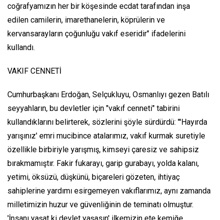
coğrafyamızın her bir köşesinde ecdat tarafından inşa
edilen camilerin, imarethanelerin, köprülerin ve
kervansarayların çoğunluğu vakıf eseridir" ifadelerini
kullandı.
VAKIF CENNETİ
Cumhurbaşkanı Erdoğan, Selçukluyu, Osmanlıyı gezen Batılı
seyyahların, bu devletler için "vakıf cenneti" tabirini
kullandıklarını belirterek, sözlerini şöyle sürdürdü: "'Hayırda
yarışınız' emri mucibince atalarımız, vakıf kurmak suretiyle
özellikle birbiriyle yarışmış, kimseyi çaresiz ve sahipsiz
bırakmamıştır. Fakir fukarayı, garip gurabayı, yolda kalanı,
yetimi, öksüzü, düşkünü, biçareleri gözeten, ihtiyaç
sahiplerine yardımı esirgemeyen vakıflarımız, aynı zamanda
milletimizin huzur ve güvenliğinin de teminatı olmuştur.
'İnsanı yaşat ki devlet yaşasın' ilkemizin ete kemiğe