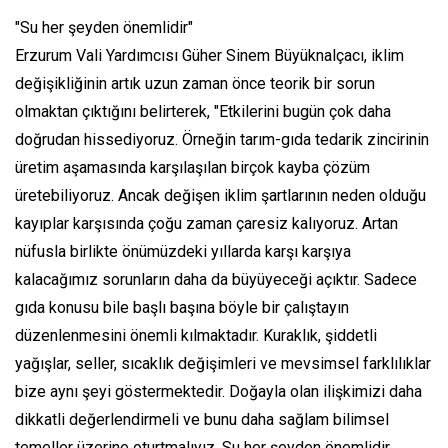
"Su her şeyden önemlidir"
Erzurum Vali Yardımcısı Güher Sinem Büyüknalçacı, iklim
değişikliğinin artık uzun zaman önce teorik bir sorun
olmaktan çıktığını belirterek, "Etkilerini bugün çok daha
doğrudan hissediyoruz. Örneğin tarım-gıda tedarik zincirinin
üretim aşamasında karşılaşılan birçok kayba çözüm
üretebiliyoruz. Ancak değişen iklim şartlarının neden olduğu
kayıplar karşısında çoğu zaman çaresiz kalıyoruz. Artan
nüfusla birlikte önümüzdeki yıllarda karşı karşıya
kalacağımız sorunların daha da büyüyeceği açıktır. Sadece
gıda konusu bile başlı başına böyle bir çalıştayın
düzenlenmesini önemli kılmaktadır. Kuraklık, şiddetli
yağışlar, seller, sıcaklık değişimleri ve mevsimsel farklılıklar
bize aynı şeyi göstermektedir. Doğayla olan ilişkimizi daha
dikkatli değerlendirmeli ve bunu daha sağlam bilimsel
temeller üzerine oturtmalıyız. Su her şeyden önemlidir.