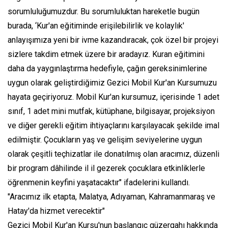
sorumluluğumuzdur. Bu sorumluluktan hareketle bugün
burada, ‘Kur'an eğitiminde erişilebilirlik ve kolaylık'
anlayışımıza yeni bir ivme kazandıracak, çok özel bir projeyi
sizlere takdim etmek üzere bir aradayız. Kuran eğitimini
daha da yaygınlaştırma hedefiyle, çağın gereksinimlerine
uygun olarak geliştirdiğimiz Gezici Mobil Kur'an Kursumuzu
hayata geçiriyoruz. Mobil Kur'an kursumuz, içerisinde 1 adet
sınıf, 1 adet mini mutfak, kütüphane, bilgisayar, projeksiyon
ve diğer gerekli eğitim ihtiyaçlarını karşılayacak şekilde imal
edilmiştir. Çocukların yaş ve gelişim seviyelerine uygun
olarak çeşitli teçhizatlar ile donatılmış olan aracımız, düzenli
bir program dâhilinde il il gezerek çocuklara etkinliklerle
öğrenmenin keyfini yaşatacaktır" ifadelerini kullandı.
"Aracımız ilk etapta, Malatya, Adıyaman, Kahramanmaraş ve
Hatay'da hizmet verecektir"
Gezici Mobil Kur'an Kursu'nun başlangıç güzergahı hakkında