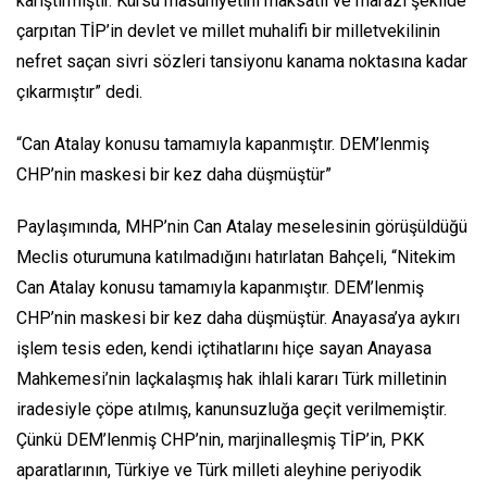
karıştırmıştır. Kürsü masuniyetini maksatlı ve marazi şekilde
çarpıtan TİP’in devlet ve millet muhalifi bir milletvekilinin
nefret saçan sivri sözleri tansiyonu kanama noktasına kadar
çıkarmıştır” dedi.
“Can Atalay konusu tamamıyla kapanmıştır. DEM’lenmiş
CHP’nin maskesi bir kez daha düşmüştür”
Paylaşımında, MHP’nin Can Atalay meselesinin görüşüldüğü
Meclis oturumuna katılmadığını hatırlatan Bahçeli, “Nitekim
Can Atalay konusu tamamıyla kapanmıştır. DEM’lenmiş
CHP’nin maskesi bir kez daha düşmüştür. Anayasa’ya aykırı
işlem tesis eden, kendi içtihatlarını hiçe sayan Anayasa
Mahkemesi’nin laçkalaşmış hak ihlali kararı Türk milletinin
iradesiyle çöpe atılmış, kanunsuzluğa geçit verilmemiştir.
Çünkü DEM’lenmiş CHP’nin, marjinalleşmiş TİP’in, PKK
aparatlarının, Türkiye ve Türk milleti aleyhine periyodik