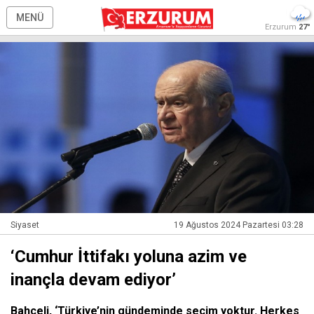
MENÜ
Erzurum
27°
Siyaset
19 Ağustos 2024 Pazartesi 03:28
‘Cumhur İttifakı yoluna azim ve
inançla devam ediyor’
Bahçeli, ‘Türkiye’nin gündeminde seçim yoktur. Herkes