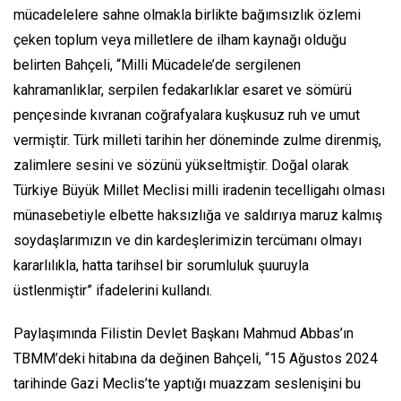
mücadelelere sahne olmakla birlikte bağımsızlık özlemi
çeken toplum veya milletlere de ilham kaynağı olduğu
belirten Bahçeli, “Milli Mücadele’de sergilenen
kahramanlıklar, serpilen fedakarlıklar esaret ve sömürü
pençesinde kıvranan coğrafyalara kuşkusuz ruh ve umut
vermiştir. Türk milleti tarihin her döneminde zulme direnmiş,
zalimlere sesini ve sözünü yükseltmiştir. Doğal olarak
Türkiye Büyük Millet Meclisi milli iradenin tecelligahı olması
münasebetiyle elbette haksızlığa ve saldırıya maruz kalmış
soydaşlarımızın ve din kardeşlerimizin tercümanı olmayı
kararlılıkla, hatta tarihsel bir sorumluluk şuuruyla
üstlenmiştir” ifadelerini kullandı.
Paylaşımında Filistin Devlet Başkanı Mahmud Abbas’ın
TBMM’deki hitabına da değinen Bahçeli, “15 Ağustos 2024
tarihinde Gazi Meclis’te yaptığı muazzam seslenişini bu