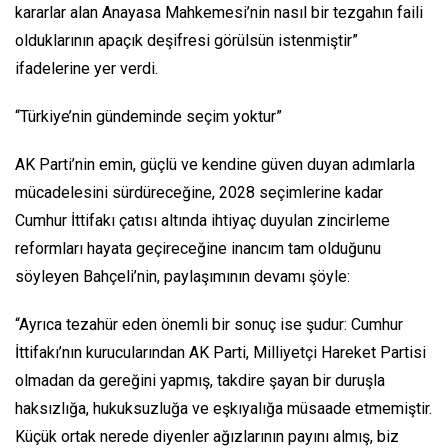
kararlar alan Anayasa Mahkemesi’nin nasıl bir tezgahın faili
olduklarının apaçık deşifresi görülsün istenmiştir”
ifadelerine yer verdi.
“Türkiye’nin gündeminde seçim yoktur”
AK Parti’nin emin, güçlü ve kendine güven duyan adımlarla
mücadelesini sürdüreceğine, 2028 seçimlerine kadar
Cumhur İttifakı çatısı altında ihtiyaç duyulan zincirleme
reformları hayata geçireceğine inancım tam olduğunu
söyleyen Bahçeli’nin, paylaşımının devamı şöyle:
“Ayrıca tezahür eden önemli bir sonuç ise şudur: Cumhur
İttifakı’nın kurucularından AK Parti, Milliyetçi Hareket Partisi
olmadan da gereğini yapmış, takdire şayan bir duruşla
haksızlığa, hukuksuzluğa ve eşkıyalığa müsaade etmemiştir.
Küçük ortak nerede diyenler ağızlarının payını almış, biz