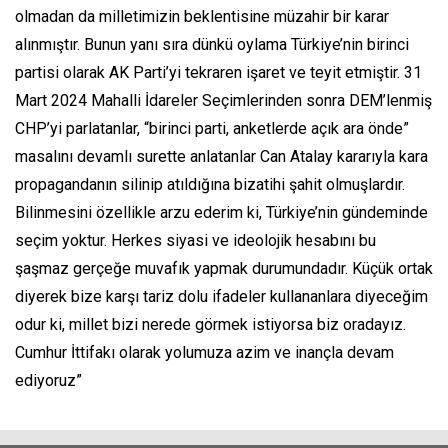
olmadan da milletimizin beklentisine müzahir bir karar
alınmıştır. Bunun yanı sıra dünkü oylama Türkiye’nin birinci
partisi olarak AK Parti’yi tekraren işaret ve teyit etmiştir. 31
Mart 2024 Mahalli İdareler Seçimlerinden sonra DEM’lenmiş
CHP’yi parlatanlar, “birinci parti, anketlerde açık ara önde”
masalını devamlı surette anlatanlar Can Atalay kararıyla kara
propagandanın silinip atıldığına bizatihi şahit olmuşlardır.
Bilinmesini özellikle arzu ederim ki, Türkiye’nin gündeminde
seçim yoktur. Herkes siyasi ve ideolojik hesabını bu
şaşmaz gerçeğe muvafık yapmak durumundadır. Küçük ortak
diyerek bize karşı tariz dolu ifadeler kullananlara diyeceğim
odur ki, millet bizi nerede görmek istiyorsa biz oradayız.
Cumhur İttifakı olarak yolumuza azim ve inançla devam
ediyoruz”