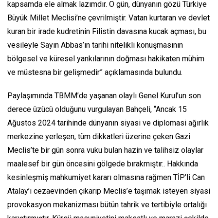
kapsamda ele almak lazımdır. O gün, dünyanın gözü Türkiye
Büyük Millet Meclisi’ne çevrilmiştir. Vatan kurtaran ve devlet
kuran bir irade kudretinin Filistin davasına kucak açması, bu
vesileyle Sayın Abbas’ın tarihi nitelikli konuşmasının
bölgesel ve küresel yankılarının doğması hakikaten mühim
ve müstesna bir gelişmedir” açıklamasında bulundu.
Paylaşımında TBMM’de yaşanan olaylı Genel Kurul’un son
derece üzücü olduğunu vurgulayan Bahçeli, “Ancak 15
Ağustos 2024 tarihinde dünyanın siyasi ve diplomasi ağırlık
merkezine yerleşen, tüm dikkatleri üzerine çeken Gazi
Meclis’te bir gün sonra vuku bulan hazin ve talihsiz olaylar
maalesef bir gün öncesini gölgede bırakmıştır.. Hakkında
kesinleşmiş mahkumiyet kararı olmasına rağmen TİP’li Can
Atalay’ı cezaevinden çıkarıp Meclis’e taşımak isteyen siyasi
provokasyon mekanizması bütün tahrik ve tertibiyle ortalığı