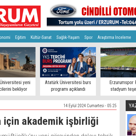
onomi
Eğitim
Kültür-Sanat
Sağlık-Yaşam
Spor
Araştırma İnceleme
Üniversitesi yeni
Atatürk Üniversitesi burs
Erzurumspor 
ilerini bekliyor
programı açıklandı
stadyum teşe
YA
14 Eylül 2024 Cumartesi - 05:25
için akademik işbirliği