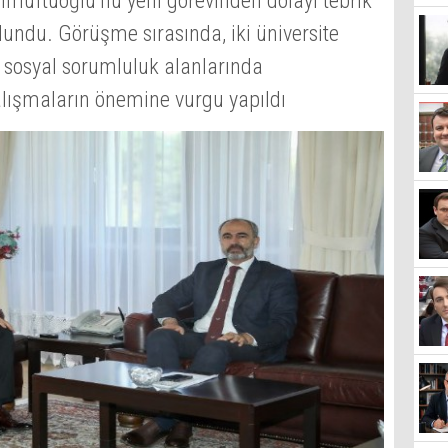
ımüftüoğlu’nu yeni görevinden dolayı tebrik
lundu. Görüşme sırasında, iki üniversite
 sosyal sorumluluk alanlarında
çalışmaların önemine vurgu yapıldı