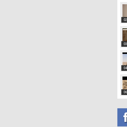
02
03
04
06