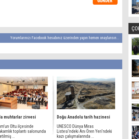
ÇO
Yorumlarınızı Facebook hesabınız üzerinden yapın hemen onaylansın...
da muhtarlar zirvesi
Doğu Anadolu tarih hazinesi
um’un Oltu ilçesinde
UNESCO Dünya Miras
kamlık toplantı salonunda
Listesi'ndeki Anı Ören Yeri'ndeki
tilmiş ...
kazı çalışmalarında ...