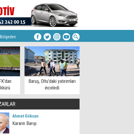
Bölgeden
FK'dan
Baruş, Oltu’daki yatırımları
kkürü
inceledi
ZARLAR
Ahmet Göksan
Kararın Barışı