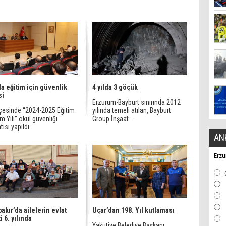
da eğitim için güvenlik
4 yılda 3 göçük
si
Erzurum-Bayburt sınırında 2012
ilçesinde “2024-2025 Eğitim
yılında temeli atılan, Bayburt
m Yılı” okul güvenliği
Group İnşaat ...
tısı yapıldı.
AN
Erzu
bakır’da ailelerin evlat
Uçar’dan 198. Yıl kutlaması
i 6. yılında
Yakutiye Belediye Başkanı