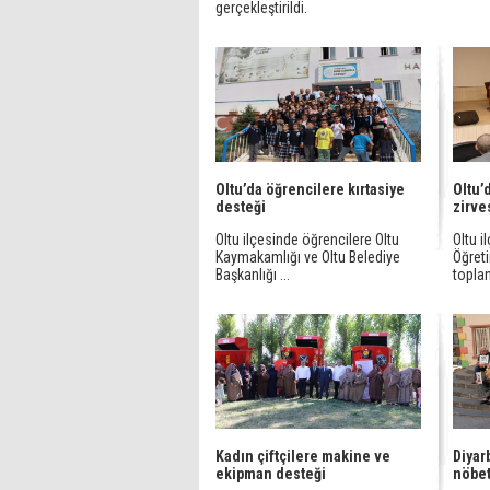
gerçekleştirildi.
Oltu’da öğrencilere kırtasiye
Oltu’
desteği
zirve
Oltu ilçesinde öğrencilere Oltu
Oltu 
Kaymakamlığı ve Oltu Belediye
Öğreti
Başkanlığı ...
toplan
Kadın çiftçilere makine ve
Diyar
ekipman desteği
nöbet