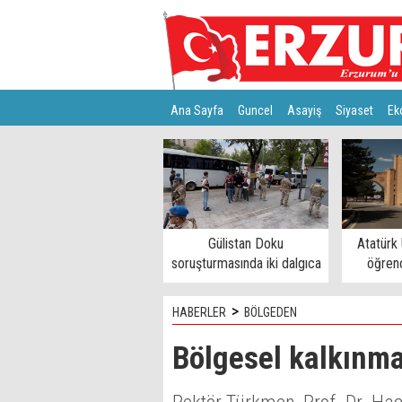
Ana Sayfa
Guncel
Asayiş
Siyaset
Ek
Türkiye
Teknoloji
Gülistan Doku
Atatürk 
soruşturmasında iki dalgıca
öğrenc
tutuklama
>
HABERLER
BÖLGEDEN
Bölgesel kalkınma 