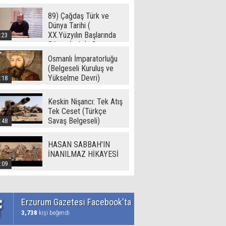
89) Çağdaş Türk ve
Dünya Tarihi (
XX.Yüzyılın Başlarında
:23
Dünya ( - I -) -Ramazan
Yetgin (2017)
Osmanlı İmparatorluğu
(Belgeseli Kuruluş ve
Yükselme Devri)
:18
Keskin Nişancı: Tek Atış
Tek Ceset (Türkçe
Savaş Belgeseli)
:48
HASAN SABBAH'IN
İNANILMAZ HİKAYESİ
:09
Erzurum Gazetesi Facebook'ta
3,738
kişi beğendi