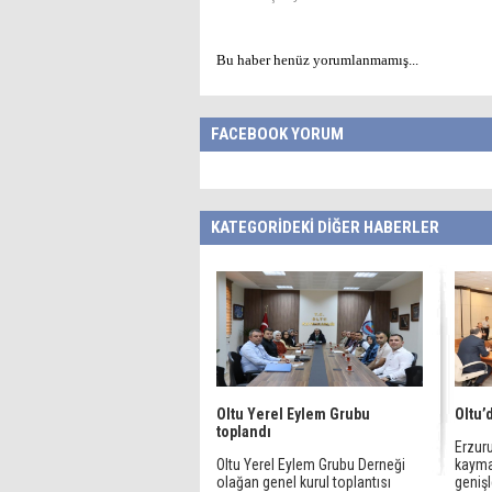
Bu haber henüz yorumlanmamış...
FACEBOOK YORUM
KATEGORİDEKİ DİĞER HABERLER
Oltu Yerel Eylem Grubu
Oltu’
toplandı
Erzur
Oltu Yerel Eylem Grubu Derneği
kayma
olağan genel kurul toplantısı
genişle