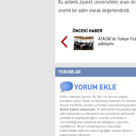
Bu anlamlı ziyaret, üniversiteler arası dost
önemli bir adım olarak değerlendirildi.
ATAUNİ’de Türkiye Yüzy
yaklaşımı
YORUMLAR
Küfür, hakaret içeren; dil, din, ırk ayrımı yapan;
yasalara aykırı ifade ve beyanda bulunan ve tamam
büyük harflerle yazılan yorumlar yayınlanmayacaktı
Neleri kabul ediyorum:
IP adresimin kaydedileceği
adli makamlarca istenmesi durumunda ip adresimin
yetkililerle paylaşılacağını, yazılan yorumların
sorumluluğunun tarafıma ait olduğunu, yazımın,
yetkililerce, fikrim sorulmaksızın yayından
kaldırılabileceğini bu siteye girdiğim andan itibaren
kabul etmiş sayılırım.