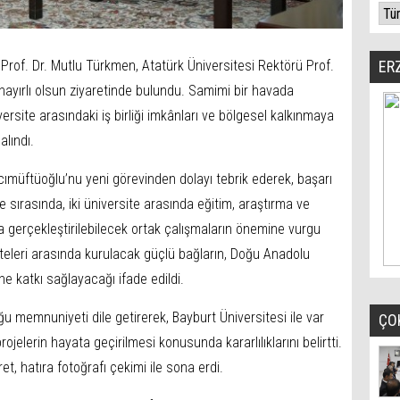
Prof. Dr. Mutlu Türkmen, Atatürk Üniversitesi Rektörü Prof.
ER
ayırlı olsun ziyaretinde bulundu. Samimi bir havada
versite arasındaki iş birliği imkânları ve bölgesel kalkınmaya
alındı.
cımüftüoğlu’nu yeni görevinden dolayı tebrik ederek, başarı
 sırasında, iki üniversite arasında eğitim, araştırma ve
a gerçekleştirilebilecek ortak çalışmaların önemine vurgu
siteleri arasında kurulacak güçlü bağların, Doğu Anadolu
ne katkı sağlayacağı ifade edildi.
 memnuniyeti dile getirerek, Bayburt Üniversitesi ile var
ÇO
projelerin hayata geçirilmesi konusunda kararlılıklarını belirtti.
et, hatıra fotoğrafı çekimi ile sona erdi.