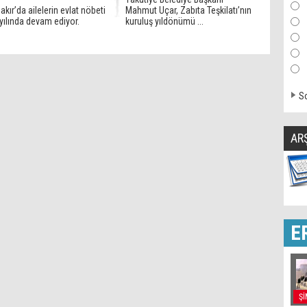
akır’da ailelerin evlat nöbeti
Mahmut Uçar, Zabıta Teşkilatı’nın
 yılında devam ediyor.
kuruluş yıldönümü ...
So
AR
E
Şİ