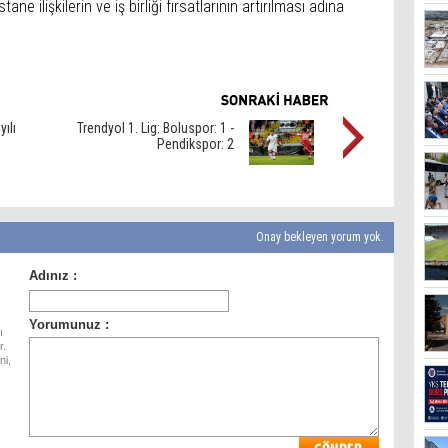
ane ilişkilerin ve iş birliği fırsatlarının artırılması adına
ılı
Trendyol 1. Lig: Boluspor: 1 -
Pendikspor: 2
Onay bekleyen yorum yok.
ı
r.
ni,