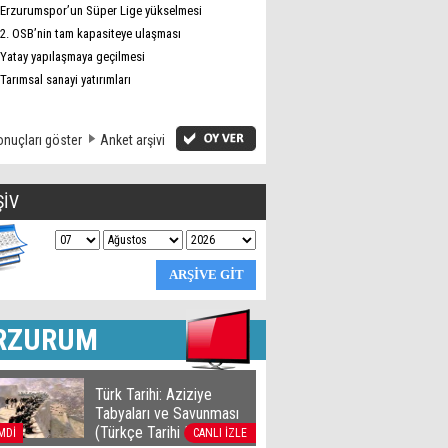
Erzurumspor’un Süper Lige yükselmesi
2. OSB’nin tam kapasiteye ulaşması
Yatay yapılaşmaya geçilmesi
Tarımsal sanayi yatırımları
nuçları göster
Anket arşivi
ŞİV
RZURUM
Türk Tarihi: Aziziye
Tabyaları ve Savunması
(Türkçe Tarihi Belgesel)
MDİ
CANLI İZLE