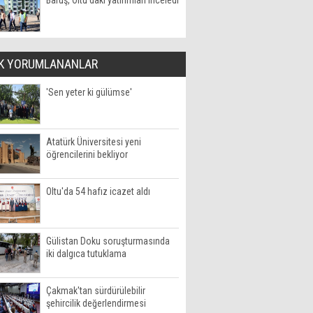
Baruş, Oltu'daki yatırımları inceledi
K YORUMLANANLAR
'Sen yeter ki gülümse'
Atatürk Üniversitesi yeni
öğrencilerini bekliyor
Oltu'da 54 hafız icazet aldı
Gülistan Doku soruşturmasında
iki dalgıca tutuklama
Çakmak'tan sürdürülebilir
şehircilik değerlendirmesi