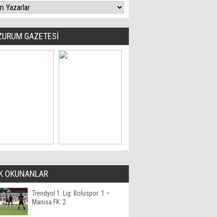
ZURUM GAZETESİ
K OKUNANLAR
Trendyol 1. Lig: Boluspor: 1 –
Manisa FK: 2