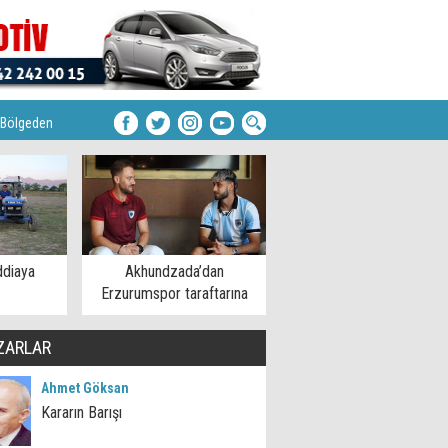
Bölgeden
ddiaya
Akhundzada’dan
Erzurumspor taraftarına
mesaj
ZARLAR
Ahmet Göksan
Kararın Barışı