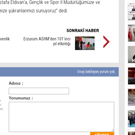
tafa Eldivan'a, Gençlik ve Spor İl Müdürlüğümüze ve
imize şükranlarımızı sunuyoruz” dedi.
üvenlik
Erzurum ASHM’den 101’inci
yıl etkinliği
Onay bekleyen yorum yok.
ı
r.
ni,