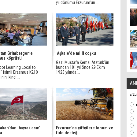
yıl dönümü Erzurum’un ...
’tan Grimbergen’e
Aşkale’de milli coşku
mus köprüsü
Gazi Mustafa Kemal Atatürk’ün
oor Learning Local to
bundan 101 yıl önce 29 Ekim
l" isimli Erasmus K210
1923 yılında ...
nin ikinci ...
AN
Erzu
Bakan’dan ‘bayrak asın’
Erzurum'da çiftçilere tohum ve
sı
fide desteği