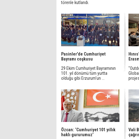
törenle kutlandı.
Pasinler'de Cumhuriyet
Hınıs
Bayramı coşkusu
Eras
29 Ekim Cumhuriyet Bayramının
"Outd
101. yıl dönümü tüm yurtta
Globa
olduğu gibi Erzurum'un ...
projesi
Özcan: ‘Cumhuriyet 101 yıllık
Vali 
haklı gururumuz’
çağrı