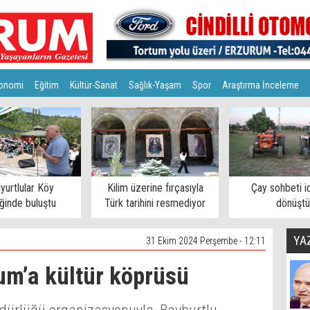
onomi
Eğitim
Kültür-Sanat
Sağlık-Yaşam
Spor
Araştırma İnceleme
lyurtlular Köy
Kilim üzerine fırçasıyla
Çay sohbeti i
iğinde buluştu
Türk tarihini resmediyor
dönüştü
YA
31 Ekim 2024 Perşembe - 12:11
um’a kültür köprüsü