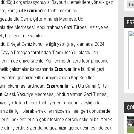
üdürlüğü organizasyonuyla, Bayburtlu emeklilere yönelik gezi
ere, komşu il
Erzurum
'un tarihi mekanları
 gezide Ulu Camii, Çifte Minareli Medrese, Üç
ER
Yakutiye Medresesi, Abdurrahman Gazi Türbesi, Aziziye ve
k, bilgilendirme yapıldı.
dürü Nejat Deniz konu ile ilgili yaptığı açıklamada, 2024
ayyip Erdoğan tarafından 'Emekliler Yılı' olarak ilan
erinin de üniversite ile 'Yenilenme Üniversitesi' projesine
 yönelik çalışmalar kapsamında
Erzurum
iline kültürel gezi
eştirilen gezimizde ilk durağımız olan Kop Şehitler
ların okunması ardından,
Erzurum
ilimizin Ulu Camii, Çifte
m
Kalesi, Yakutiye Medresesi, Abdurrahman Gazi Türbesi,
ize ışık tutan birçok tarihi yerleri rehberimiz eşliğinde
ÇO
iz ile ilgili olarak emeklilerimizden alınan geri dönüşlerde
rini, beklentilerinin çok ötesinde gerçekleştiğini belirterek
de etmişlerdir. Bizler de bu gezimizin gerçekleşmesinde çok