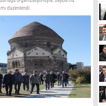
üdürlüğü organizasyonuyla, Bayburtlu
amı düzenlendi.