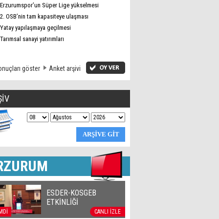
Erzurumspor’un Süper Lige yükselmesi
2. OSB’nin tam kapasiteye ulaşması
Yatay yapılaşmaya geçilmesi
Tarımsal sanayi yatırımları
nuçları göster
Anket arşivi
ŞİV
RZURUM
ESDER-KOSGEB
ETKİNLİĞİ
MDİ
CANLI İZLE