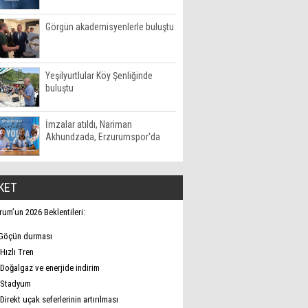
Görgün akademisyenlerle buluştu
Yeşilyurtlular Köy Şenliğinde
buluştu
İmzalar atıldı, Nariman
Akhundzada, Erzurumspor'da
KET
rum’un 2026 Beklentileri:
Göçün durması
Hızlı Tren
Doğalgaz ve enerjide indirim
Stadyum
Direkt uçak seferlerinin artırılması