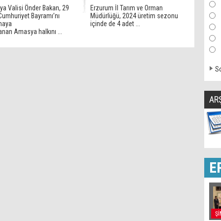
a Valisi Önder Bakan, 29
Erzurum İl Tarım ve Orman
Cumhuriyet Bayramı’nı
Müdürlüğü, 2024 üretim sezonu
maya
içinde de 4 adet ...
anan Amasya halkını ...
So
AR
E
Şİ