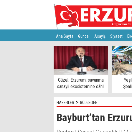
Ana Sayfa
Guncel
Asayiş
Siyaset
Ek
Türkiye
Teknoloji
Güzel: Erzurum, savunma
Yeşi
sanayii ekosistemine dâhil
Şenl
edilmeli
>
HABERLER
BÖLGEDEN
Bayburt’tan Erzur