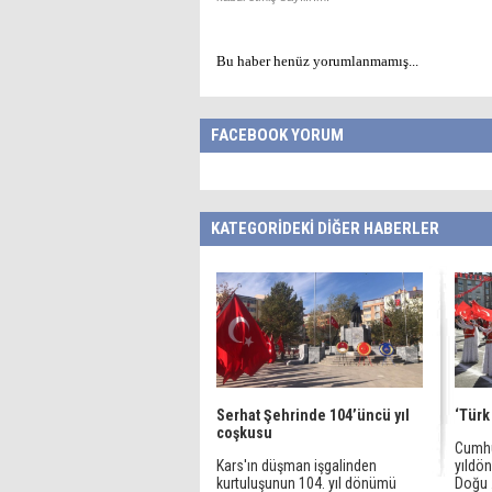
Bu haber henüz yorumlanmamış...
FACEBOOK YORUM
KATEGORİDEKİ DİĞER HABERLER
Serhat Şehrinde 104’üncü yıl
‘Türk
coşkusu
Cumhu
Kars'ın düşman işgalinden
yıldö
kurtuluşunun 104. yıl dönümü
Doğu .