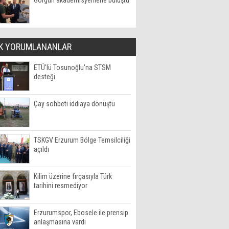
Görgün akademisyenlerle buluştu
K YORUMLANANLAR
ETÜ'lü Tosunoğlu'na STSM
desteği
Çay sohbeti iddiaya dönüştü
TSKGV Erzurum Bölge Temsilciliği
açıldı
Kilim üzerine fırçasıyla Türk
tarihini resmediyor
Erzurumspor, Ebosele ile prensip
anlaşmasına vardı