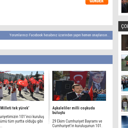
ÇO
Yorumlarınızı Facebook hesabınız üzerinden yapın hemen onaylansın...
 Milleti tek yürek’
Aşkaleliler milli coşkuda
buluştu
riyetimizin 101’inci kuruluş
nümü tüm yurtta olduğu gibi
29 Ekim Cumhuriyet Bayramı ve
..
Cumhuriyet'in kuruluşunun 101.