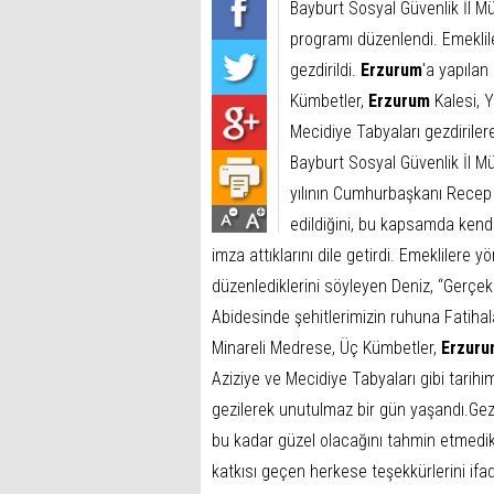
Bayburt Sosyal Güvenlik İl M
programı düzenlendi. Emeklil
gezdirildi.
Erzurum
'a yapılan
Kümbetler,
Erzurum
Kalesi, 
Mecidiye Tabyaları gezdirilere
Bayburt Sosyal Güvenlik İl Mü
yılının Cumhurbaşkanı Recep T
edildiğini, bu kapsamda kendil
imza attıklarını dile getirdi. Emeklilere
düzenlediklerini söyleyen Deniz, “Gerçekl
Abidesinde şehitlerimizin ruhuna Fatiha
Minareli Medrese, Üç Kümbetler,
Erzuru
Aziziye ve Mecidiye Tabyaları gibi tarihim
gezilerek unutulmaz bir gün yaşandı.Gezim
bu kadar güzel olacağını tahmin etmedikle
katkısı geçen herkese teşekkürlerini ifa