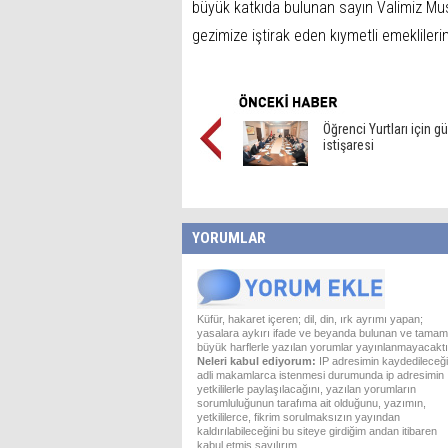
büyük katkıda bulunan sayın Valimiz Mus
gezimize iştirak eden kıymetli emekliler
Öğrenci Yurtları için g
istişaresi
YORUMLAR
Küfür, hakaret içeren; dil, din, ırk ayrımı yapan;
yasalara aykırı ifade ve beyanda bulunan ve tamam
büyük harflerle yazılan yorumlar yayınlanmayacaktı
Neleri kabul ediyorum:
IP adresimin kaydedileceği
adli makamlarca istenmesi durumunda ip adresimin
yetkililerle paylaşılacağını, yazılan yorumların
sorumluluğunun tarafıma ait olduğunu, yazımın,
yetkililerce, fikrim sorulmaksızın yayından
kaldırılabileceğini bu siteye girdiğim andan itibaren
kabul etmiş sayılırım.