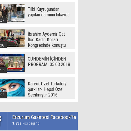
Tilki Kuyruğundan
yapılan caminin hikayesi
:57
İbrahim Aydemir Çat
İlçe Kadın Kolları
Kongresinde konuştu
:03
GÜNDEMİN İÇİNDEN
PROGRAMI 05.03.2018
:16
Karışık Özel Türküler/
Şarkılar- Hepsi Özel
Seçilmiştir 2016
:33
Erzurum Gazetesi Facebook'ta
3,738
kişi beğendi