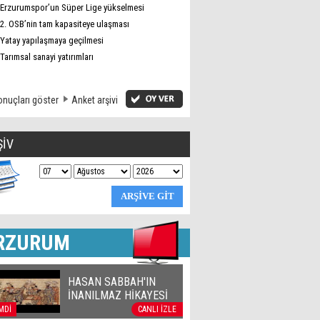
Erzurumspor’un Süper Lige yükselmesi
2. OSB’nin tam kapasiteye ulaşması
Yatay yapılaşmaya geçilmesi
Tarımsal sanayi yatırımları
nuçları göster
Anket arşivi
ŞİV
RZURUM
HASAN SABBAH'IN
İNANILMAZ HİKAYESİ
MDİ
CANLI İZLE