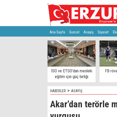
Ana Sayfa
Guncel
Asayiş
Siyaset
Ek
Türkiye
Teknoloji
İSO ve ETSO’dan mesleki
FB röva
eğitim için güç birliği
>
HABERLER
ASAYİŞ
Akar’dan terörle m
vurgusu