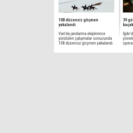
108 düzensiz göçmen
39 gö
yakalandı
kaçak
Van’da jandarma ekiplerince
Iğdır'
yürütülen çalışmalar sonucunda
yönel
108 düzensiz göçmen yakalandı.
operas