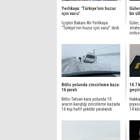
Yerlikaya: 'Türkiye'nin huzur
Güler
için varız'
bir ü
İçişleri Bakanı Ali Yerlikaya
Güler,
“Türkiye'nin huzur için varız” dedi.
strate
ordusu
Bitlis yolunda zincirleme kaza:
14.7 k
16 yaralı
geçiri
Bitlis-Tatvan kara yolunda 10
Hakkar
aracın karıştığı zincirleme kazada
piyas
16 kişi hafif şekilde yaralandı.
14 kilo