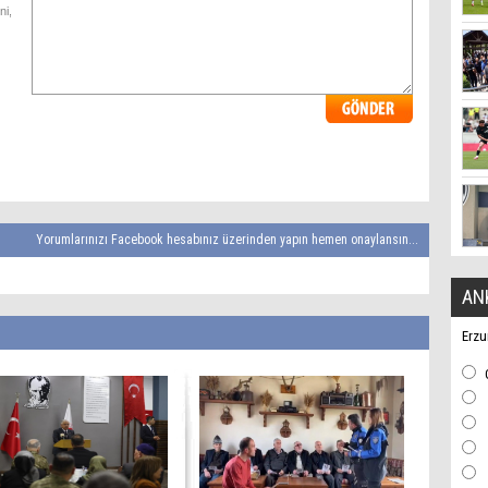
ni,
Yorumlarınızı Facebook hesabınız üzerinden yapın hemen onaylansın...
AN
Erzu