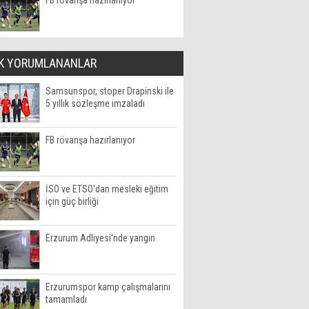
FB rövanşa hazırlanıyor
K YORUMLANANLAR
Samsunspor, stoper Drapinski ile
5 yıllık sözleşme imzaladı
FB rövanşa hazırlanıyor
İSO ve ETSO'dan mesleki eğitim
için güç birliği
Erzurum Adliyesi'nde yangın
Erzurumspor kamp çalışmalarını
tamamladı