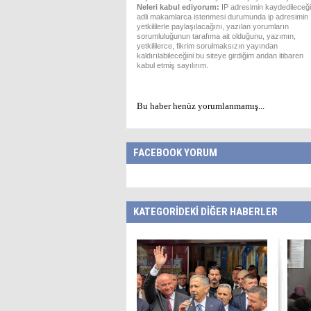
Neleri kabul ediyorum:
IP adresimin kaydedileceği
adli makamlarca istenmesi durumunda ip adresimin
yetkililerle paylaşılacağını, yazılan yorumların
sorumluluğunun tarafıma ait olduğunu, yazımın,
yetkililerce, fikrim sorulmaksızın yayından
kaldırılabileceğini bu siteye girdiğim andan itibaren
kabul etmiş sayılırım.
Bu haber henüz yorumlanmamış...
FACEBOOK YORUM
KATEGORİDEKİ DİĞER HABERLER