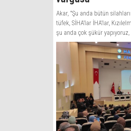
Akar, "Şu anda bütün silahları
tüfek, SİHA'lar İHA'lar, Kızıle
şu anda çok şükür yapıyoruz, 