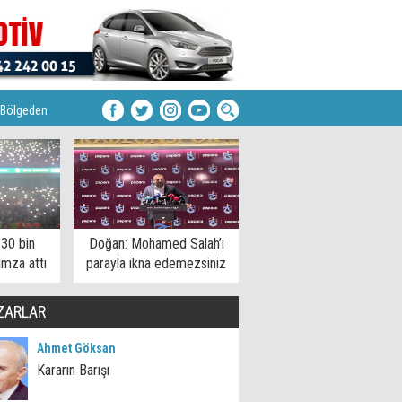
Bölgeden
 30 bin
Doğan: Mohamed Salah’ı
imza attı
parayla ikna edemezsiniz
ZARLAR
Ahmet Göksan
Kararın Barışı