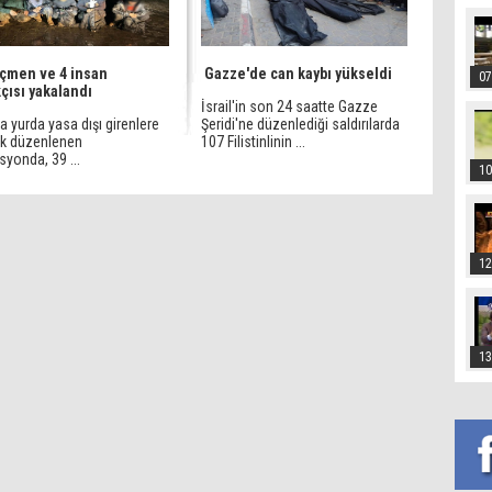
çmen ve 4 insan
Gazze'de can kaybı yükseldi
07
çısı yakalandı
İsrail'in son 24 saatte Gazze
da yurda yasa dışı girenlere
Şeridi'ne düzenlediği saldırılarda
ik düzenlenen
107 Filistinlinin ...
yonda, 39 ...
10
12
13