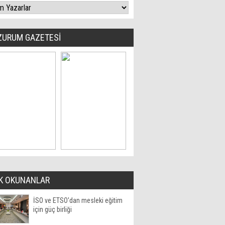
ZURUM GAZETESİ
K OKUNANLAR
İSO ve ETSO'dan mesleki eğitim
için güç birliği