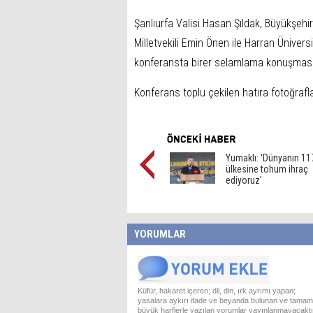
Şanlıurfa Valisi Hasan Şıldak, Büyükşehi
Milletvekili Emin Önen ile Harran Üniver
konferansta birer selamlama konuşması
Konferans toplu çekilen hatıra fotoğrafl
Yumaklı: 'Dünyanın 11
ülkesine tohum ihraç
ediyoruz'
YORUMLAR
Küfür, hakaret içeren; dil, din, ırk ayrımı yapan;
yasalara aykırı ifade ve beyanda bulunan ve tamam
büyük harflerle yazılan yorumlar yayınlanmayacaktı