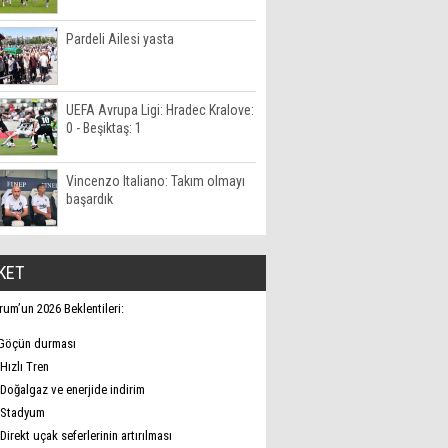
Pardeli Ailesi yasta
UEFA Avrupa Ligi: Hradec Kralove:
0 - Beşiktaş: 1
Vincenzo Italiano: Takım olmayı
başardık
KET
rum’un 2026 Beklentileri:
Göçün durması
Hızlı Tren
Doğalgaz ve enerjide indirim
Stadyum
Direkt uçak seferlerinin artırılması