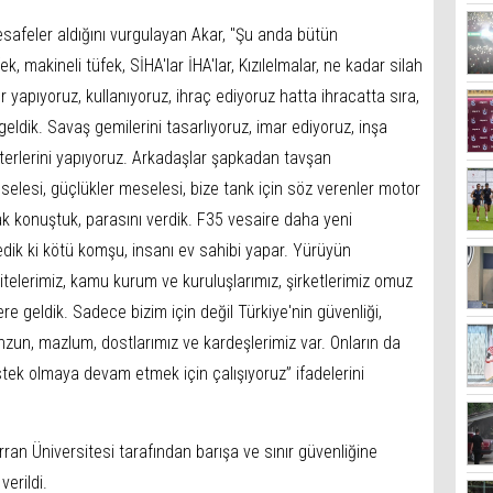
afeler aldığını vurgulayan Akar, "Şu anda bütün
k, makineli tüfek, SİHA'lar İHA'lar, Kızılelmalar, ne kadar silah
 yapıyoruz, kullanıyoruz, ihraç ediyoruz hatta ihracatta sıra,
geldik. Savaş gemilerini tasarlıyoruz, imar ediyoruz, inşa
pterlerini yapıyoruz. Arkadaşlar şapkadan tavşan
selesi, güçlükler meselesi, bize tank için söz verenler motor
k konuştuk, parasını verdik. F35 vesaire daha yeni
dedik ki kötü komşu, insanı ev sahibi yapar. Yürüyün
sitelerimiz, kamu kurum ve kuruluşlarımız, şirketlerimiz omuz
re geldik. Sadece bizim için değil Türkiye'nin güvenliği,
zun, mazlum, dostlarımız ve kardeşlerimiz var. Onların da
tek olmaya devam etmek için çalışıyoruz” ifadelerini
ran Üniversitesi tarafından barışa ve sınır güvenliğine
verildi.