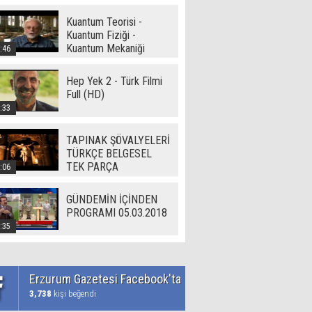
Kuantum Teorisi -
Kuantum Fiziği -
Kuantum Mekaniği
:46
Hep Yek 2 - Türk Filmi
Full (HD)
:33
TAPINAK ŞÖVALYELERİ
TÜRKÇE BELGESEL
TEK PARÇA
:06
GÜNDEMİN İÇİNDEN
PROGRAMI 05.03.2018
:35
Erzurum Gazetesi Facebook'ta
3,738
kişi beğendi