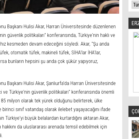
ER
u Başkanı Hulisi Akar, Harran Üniversitesinde düzenlenen
'nin güvenlik politikaları" konferansında, Türkiye'nin haklı ve
n hız kesmeden devam edeceğini söyledi. Akar, "Şu anda
üfek, otomatik tüfek, makineli tüfek, SİHA'lar İHA'lar,
varsa bunların hepsini şu anda çok şükür yapıyoruz,
 Başkanı Hulisi Akar, Şanlıurfa’da Harran Üniversitesinde
i ve Türkiye'nin güvenlik politikaları" konferansında önemli
 85 milyon olarak tek yürek olduğunu belirterek, ülke
 birinci sınıf vatandaş olarak ilelebet yaşayacağını ifade
ÇO
in Türkiye'yi büyük belalardan kurtardığını aktaran Akar,
 hakkını da uluslararası arenada temsil edebilmek için
i.