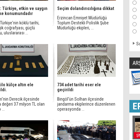
: Türkiye, etkin ve saygın
Seçim dolandırıcılığına dikkat
lke konumundadır
Erzincan Emniyet Müdürlüğü
 Türkiye'nin köklü tarihi,
Toplum Destekli Polislik Şube
jik coğrafyası, güçlü
Müdürlüğü ekipleri, ...
, uluslararası ...
So
AR
ilo külçe altın ele
734 adet tarihi eser ele
ldi.
geçirildi
i'nin Derecik ilçesinde
Bingöl’ün Solhan ilçesinde
E
a değeri 37 milyon TL olan
jandarma ekiplerince düzenlenen
 ...
operasyonda ...
Şİ