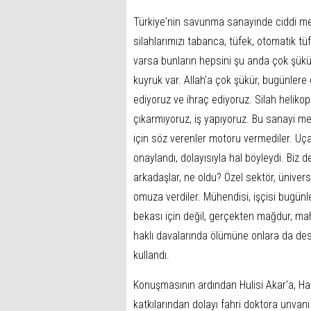
Türkiye'nin savunma sanayinde ciddi mes
silahlarımızı tabanca, tüfek, otomatik tüfe
varsa bunların hepsini şu anda çok şükür
kuyruk var. Allah'a çok şükür, bugünlere 
ediyoruz ve ihraç ediyoruz. Silah heliko
çıkarmıyoruz, iş yapıyoruz. Bu sanayi me
için söz verenler motoru vermediler. Uça
onaylandı, dolayısıyla hal böyleydi. Biz 
arkadaşlar, ne oldu? Özel sektör, üniver
omuza verdiler. Mühendisi, işçisi bugünle
bekası için değil, gerçekten mağdur, mah
haklı davalarında ölümüne onlara da des
kullandı.
Konuşmasının ardından Hulisi Akar'a, Har
katkılarından dolayı fahri doktora unvanı 