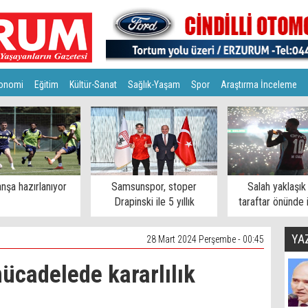
onomi
Eğitim
Kültür-Sanat
Sağlık-Yaşam
Spor
Araştırma İnceleme
nşa hazırlanıyor
Samsunspor, stoper
Salah yaklaşık
Drapinski ile 5 yıllık
taraftar önünde 
sözleşme imzaladı
YA
28 Mart 2024 Perşembe - 00:45
ücadelede kararlılık