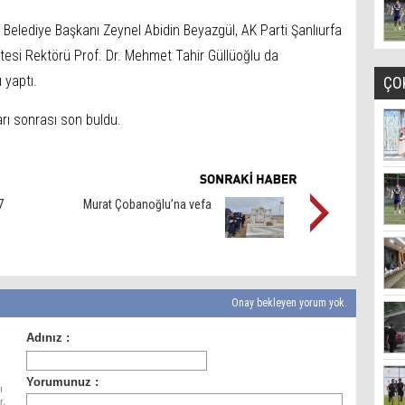
r Belediye Başkanı Zeynel Abidin Beyazgül, AK Parti Şanlıurfa
sitesi Rektörü Prof. Dr. Mehmet Tahir Güllüoğlu da
 yaptı.
ÇO
arı sonrası son buldu.
7
Murat Çobanoğlu’na vefa
Onay bekleyen yorum yok.
ı
r.