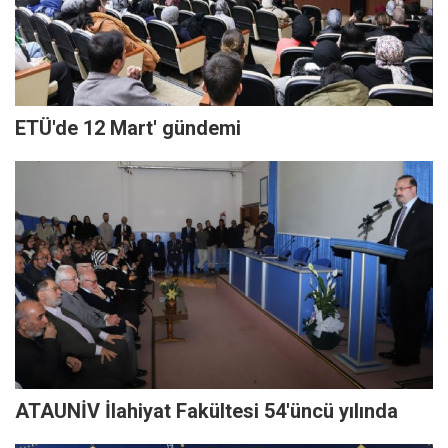
ETÜ'de 12 Mart' gündemi
ATAUNİV İlahiyat Fakültesi 54'üncü yılında