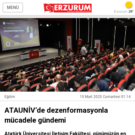
MENÜ
Erzurum
28°
Eğitim
15 Mart 2025 Cumartesi 01:14
ATAUNİV’de dezenformasyonla
mücadele gündemi
Atatürk Üniversitesi İletişim Fakültesi, günümüzün en