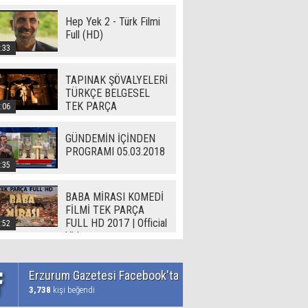
Hep Yek 2 - Türk Filmi
Full (HD)
:33
TAPINAK ŞÖVALYELERİ
TÜRKÇE BELGESEL
TEK PARÇA
:06
GÜNDEMİN İÇİNDEN
PROGRAMI 05.03.2018
:35
BABA MİRASI KOMEDİ
FİLMİ TEK PARÇA
FULL HD 2017 | Official
:52
Video
Erzurum Gazetesi Facebook'ta
3,738
kişi beğendi