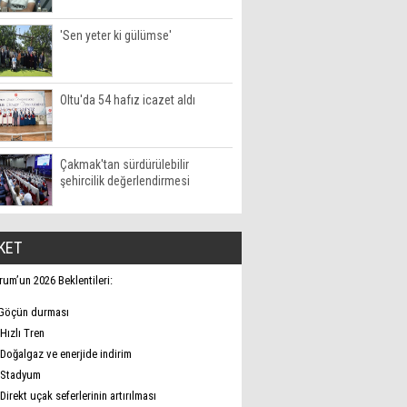
'Sen yeter ki gülümse'
Oltu'da 54 hafız icazet aldı
Çakmak'tan sürdürülebilir
şehircilik değerlendirmesi
KET
rum’un 2026 Beklentileri:
Göçün durması
Hızlı Tren
Doğalgaz ve enerjide indirim
Stadyum
Direkt uçak seferlerinin artırılması