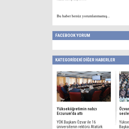
Bu haber henüz yorumlanmamış...
FACEBOOK YORUM
KATEGORİDEKİ DİĞER HABERLER
Yükseköğretimin nabzı
Özvar
Erzurum’da attı
sesle
YÖK Başkanı Özvar ile 16
Yükse
üniversitenin rektörü Atatürk
Başkan