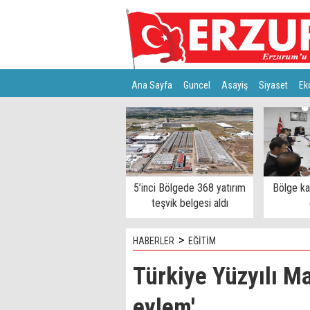
Ana Sayfa
Guncel
Asayiş
Siyaset
Ek
Türkiye
Teknoloji
5’inci Bölgede 368 yatırım
Bölge k
teşvik belgesi aldı
>
HABERLER
EĞİTİM
Türkiye Yüzyılı M
eylem'