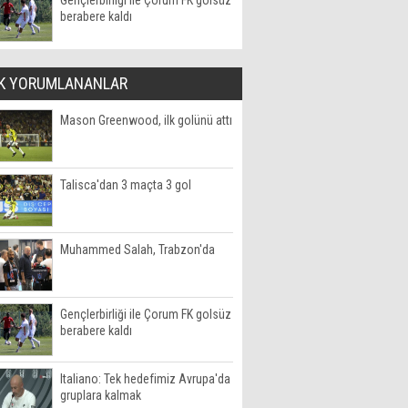
Gençlerbirliği ile Çorum FK golsüz
berabere kaldı
K YORUMLANANLAR
Mason Greenwood, ilk golünü attı
Talisca'dan 3 maçta 3 gol
Muhammed Salah, Trabzon'da
Gençlerbirliği ile Çorum FK golsüz
berabere kaldı
Italiano: Tek hedefimiz Avrupa'da
gruplara kalmak