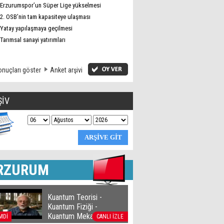
Erzurumspor’un Süper Lige yükselmesi
2. OSB’nin tam kapasiteye ulaşması
Yatay yapılaşmaya geçilmesi
Tarımsal sanayi yatırımları
nuçları göster
Anket arşivi
ŞİV
RZURUM
Kuantum Teorisi -
Kuantum Fiziği -
Kuantum Mekaniği
MDİ
CANLI İZLE