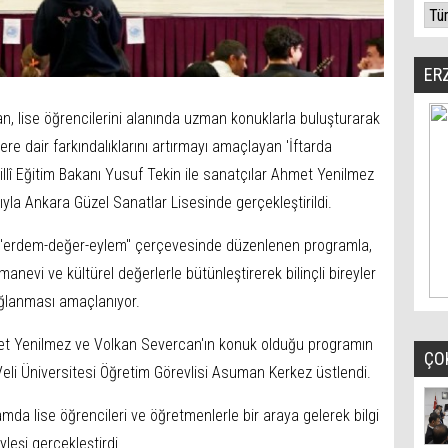
ER
dan, lise öğrencilerini alanında uzman konuklarla buluşturarak
re dair farkındalıklarını artırmayı amaçlayan 'İftarda
Millî Eğitim Bakanı Yusuf Tekin ile sanatçılar Ahmet Yenilmez
ıyla Ankara Güzel Sanatlar Lisesinde gerçekleştirildi.
li "erdem-değer-eylem" çerçevesinde düzenlenen programla,
manevi ve kültürel değerlerle bütünleştirerek bilinçli bireyler
ağlanması amaçlanıyor.
met Yenilmez ve Volkan Severcan'ın konuk olduğu programın
ÇO
li Üniversitesi Öğretim Görevlisi Asuman Kerkez üstlendi.
da lise öğrencileri ve öğretmenlerle bir araya gelerek bilgi
yleşi gerçekleştirdi.