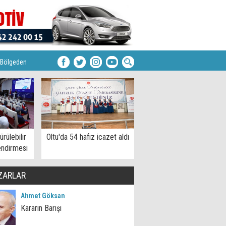
Bölgeden
rülebilir
Oltu'da 54 hafız icazet aldı
endirmesi
ZARLAR
Ahmet Göksan
Kararın Barışı