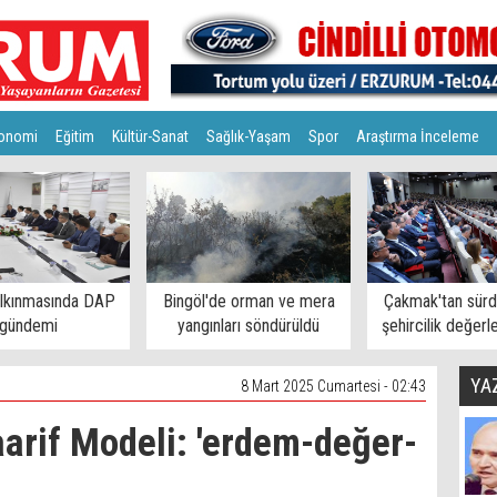
onomi
Eğitim
Kültür-Sanat
Sağlık-Yaşam
Spor
Araştırma İnceleme
alkınmasında DAP
Bingöl'de orman ve mera
Çakmak'tan sürdü
gündemi
yangınları söndürüldü
şehircilik değerl
YA
8 Mart 2025 Cumartesi - 02:43
aarif Modeli: 'erdem-değer-