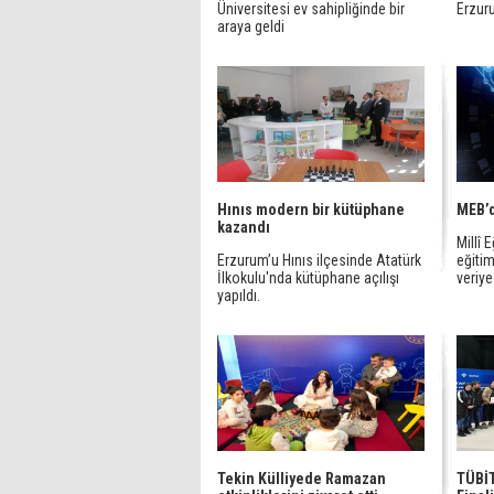
Üniversitesi ev sahipliğinde bir
Erzuru
araya geldi
Hınıs modern bir kütüphane
MEB’d
kazandı
Millî 
Erzurum’u Hınıs ilçesinde Atatürk
eğitim
İlkokulu'nda kütüphane açılışı
veriye 
yapıldı.
Tekin Külliyede Ramazan
TÜBİ