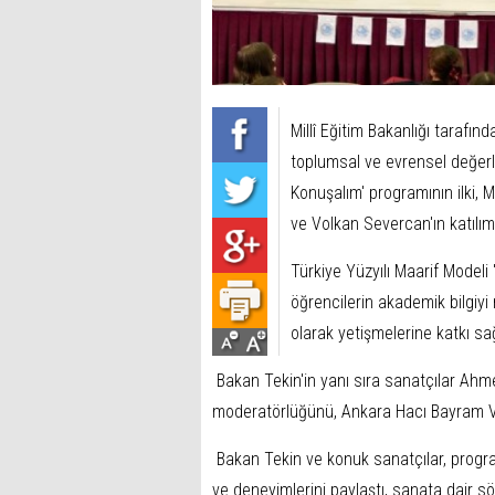
Millî Eğitim Bakanlığı tarafın
toplumsal ve evrensel değerle
Konuşalım' programının ilki, 
ve Volkan Severcan'ın katılım
Türkiye Yüzyılı Maarif Mode
öğrencilerin akademik bilgiyi 
olarak yetişmelerine katkı s
Bakan Tekin'in yanı sıra sanatçılar Ah
moderatörlüğünü, Ankara Hacı Bayram Ve
Bakan Tekin ve konuk sanatçılar, program
ve deneyimlerini paylaştı, sanata dair sö