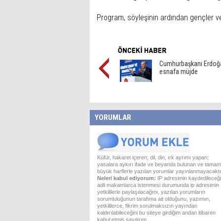
Program, söyleşinin ardından gençler ve 
Cumhurbaşkanı Erdoğ
esnafa müjde
YORUMLAR
Küfür, hakaret içeren; dil, din, ırk ayrımı yapan;
yasalara aykırı ifade ve beyanda bulunan ve tamam
büyük harflerle yazılan yorumlar yayınlanmayacaktı
Neleri kabul ediyorum:
IP adresimin kaydedileceği
adli makamlarca istenmesi durumunda ip adresimin
yetkililerle paylaşılacağını, yazılan yorumların
sorumluluğunun tarafıma ait olduğunu, yazımın,
yetkililerce, fikrim sorulmaksızın yayından
kaldırılabileceğini bu siteye girdiğim andan itibaren
kabul etmiş sayılırım.