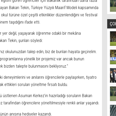
e eğitim gören öğrenciler için Bakanlık tarafından daha fazla
tlayan Bakan Tekin, Türkiye Yüzyılı Maarif Modeli kapsamında
 okul türüne özel çeşitli etkinlikler düzenlendiğini ve festival
em taşıdığını ifade etti.
ÇO
bir yer değil, yaşayarak öğrenme odaklı bir mekâna
kan Tekin, şunları söyledi:
anız okulunuzdan talep edin, biz de bunları hayata geçirelim.
ik programlarına yönelik bir projemiz var ancak bunun
erek bizden talepte bulunmasını bekliyoruz."
i deneyimlerini ve anılarını öğrencilerle paylaşırken, tiyatro
 ettikleri soruları yöneltme fırsatı buldu.
üstlenen Asuman Kerkez'in hazırladığı soruların Bakan
z tarafından öğrencilere yöneltilmesiyle renkli anlar yaşandı.
günün anısına hediyeler kazandı.