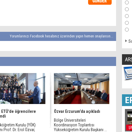
Yorumlarınızı Facebook hesabınız üzerinden yapın hemen onaylansın...
So
AR
E
 ETÜ’de öğrencilere
Özvar Erzurum’da açıkladı
ndi
Bölge Üniversiteleri
köğretim Kurulu (YÖK)
Koordinasyon Toplantısı
Şİ
ı Prof. Dr. Erol Özvar,
Yükseköğretim Kurulu Başkanı ...