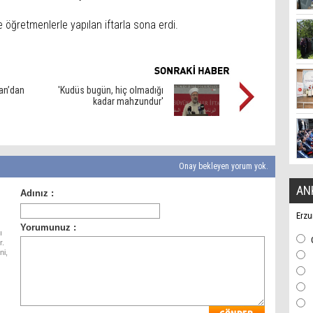
öğretmenlerle yapılan iftarla sona erdi.
an’dan
'Kudüs bugün, hiç olmadığı
kadar mahzundur'
Onay bekleyen yorum yok.
AN
Erzu
ı
r.
ni,