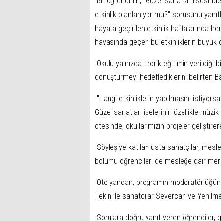
Bir öğrencinin, "Güzel sanatlar lisesind
etkinlik planlanıyor mu?" sorusunu yanı
hayata geçirilen etkinlik haftalarında her
havasında geçen bu etkinliklerin büyük ön
Okulu yalnızca teorik eğitimin verildiği 
dönüştürmeyi hedeflediklerini belirten Ba
"Hangi etkinliklerin yapılmasını istiyors
Güzel sanatlar liselerinin özellikle müz
ötesinde, okullarımızın projeler geliştir
Söyleşiye katılan usta sanatçılar, meslek
bölümü öğrencileri de mesleğe dair merak
Öte yandan, programın moderatörlüğünü 
Tekin ile sanatçılar Severcan ve Yenilme
Sorulara doğru yanıt veren öğrenciler, 