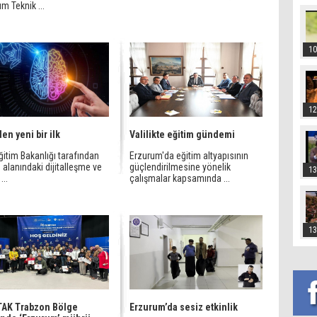
m Teknik ...
10
12
en yeni bir ilk
Valilikte eğitim gündemi
Eğitim Bakanlığı tarafından
Erzurum'da eğitim altyapısının
 alanındaki dijitalleşme ve
güçlendirilmesine yönelik
13
...
çalışmalar kapsamında ...
13
TAK Trabzon Bölge
Erzurum’da sesiz etkinlik