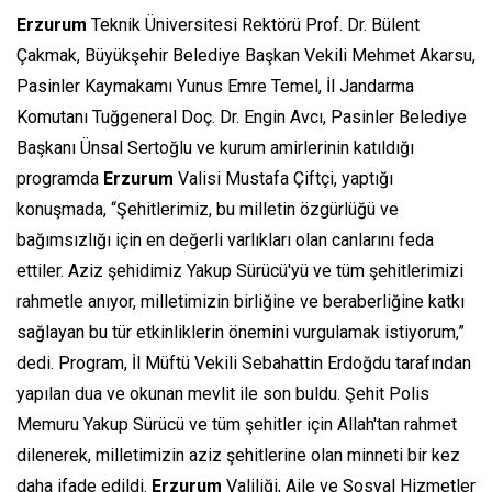
Erzurum
Teknik Üniversitesi Rektörü Prof. Dr. Bülent
Çakmak, Büyükşehir Belediye Başkan Vekili Mehmet Akarsu,
Pasinler Kaymakamı Yunus Emre Temel, İl Jandarma
Komutanı Tuğgeneral Doç. Dr. Engin Avcı, Pasinler Belediye
Başkanı Ünsal Sertoğlu ve kurum amirlerinin katıldığı
programda
Erzurum
Valisi Mustafa Çiftçi, yaptığı
konuşmada, “Şehitlerimiz, bu milletin özgürlüğü ve
bağımsızlığı için en değerli varlıkları olan canlarını feda
ettiler. Aziz şehidimiz Yakup Sürücü'yü ve tüm şehitlerimizi
rahmetle anıyor, milletimizin birliğine ve beraberliğine katkı
sağlayan bu tür etkinliklerin önemini vurgulamak istiyorum,”
dedi. Program, İl Müftü Vekili Sebahattin Erdoğdu tarafından
yapılan dua ve okunan mevlit ile son buldu. Şehit Polis
Memuru Yakup Sürücü ve tüm şehitler için Allah'tan rahmet
dilenerek, milletimizin aziz şehitlerine olan minneti bir kez
daha ifade edildi.
Erzurum
Valiliği, Aile ve Sosyal Hizmetler