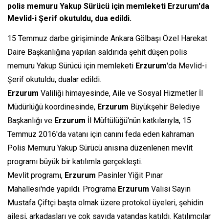
polis memuru Yakup Sürücü için memleketi Erzurum'da
Mevlid-i Şerif okutuldu, dua edildi.
15 Temmuz darbe girişiminde Ankara Gölbaşı Özel Harekat
Daire Başkanlığına yapılan saldırıda şehit düşen polis
memuru Yakup Sürücü için memleketi
Erzurum
'da Mevlid-i
Şerif okutuldu, dualar edildi.
Erzurum
Valiliği himayesinde, Aile ve Sosyal Hizmetler İl
Müdürlüğü koordinesinde,
Erzurum
Büyükşehir Belediye
Başkanlığı ve
Erzurum
İl Müftülüğü'nün katkılarıyla, 15
Temmuz 2016'da vatanı için canını feda eden kahraman
Polis Memuru Yakup Sürücü anısına düzenlenen mevlit
programı büyük bir katılımla gerçekleşti.
Mevlit programı,
Erzurum
Pasinler Yiğit Pınar
Mahallesi'nde yapıldı. Programa
Erzurum
Valisi Sayın
Mustafa Çiftçi başta olmak üzere protokol üyeleri, şehidin
ailesi, arkadaşları ve çok sayıda vatandaş katıldı. Katılımcılar