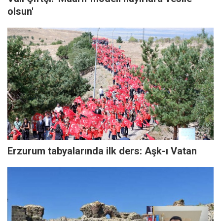
olsun'
Erzurum tabyalarında ilk ders: Aşk-ı Vatan