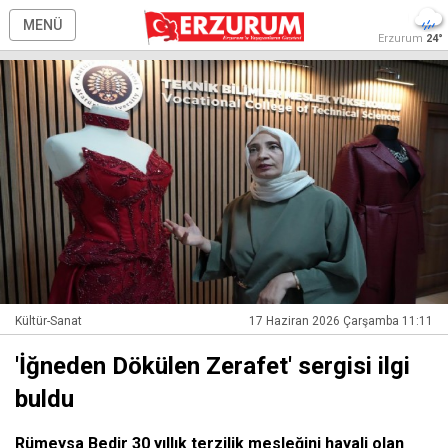
MENÜ
Erzurum
24°
Kültür-Sanat
17 Haziran 2026 Çarşamba 11:11
'İğneden Dökülen Zerafet' sergisi ilgi
buldu
Rümeysa Bedir 30 yıllık terzilik mesleğini hayali olan