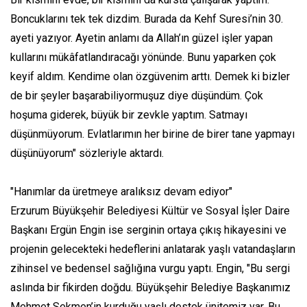
Boncuklarını tek tek dizdim. Burada da Kehf Suresi’nin 30.
ayeti yazıyor. Ayetin anlamı da Allah’ın güzel işler yapan
kullarını mükâfatlandıracağı yönünde. Bunu yaparken çok
keyif aldım. Kendime olan özgüvenim arttı. Demek ki bizler
de bir şeyler başarabiliyormuşuz diye düşündüm. Çok
hoşuma giderek, büyük bir zevkle yaptım. Satmayı
düşünmüyorum. Evlatlarımın her birine de birer tane yapmayı
düşünüyorum" sözleriyle aktardı.
"Hanımlar da üretmeye aralıksız devam ediyor"
Erzurum Büyükşehir Belediyesi Kültür ve Sosyal İşler Daire
Başkanı Ergün Engin ise serginin ortaya çıkış hikayesini ve
projenin gelecekteki hedeflerini anlatarak yaşlı vatandaşların
zihinsel ve bedensel sağlığına vurgu yaptı. Engin, "Bu sergi
aslında bir fikirden doğdu. Büyükşehir Belediye Başkanımız
Mehmet Sekmen’in kurduğu yaşlı destek ünitemiz var. Bu