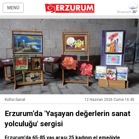
MENÜ
Erzurum
25°
Kültür-Sanat
12 Haziran 2026 Cuma 16:45
Erzurum’da 'Yaşayan değerlerin sanat
yolculuğu' sergisi
Erzurum'da 65-85 yaş arası 25 kadının el emeğiyle