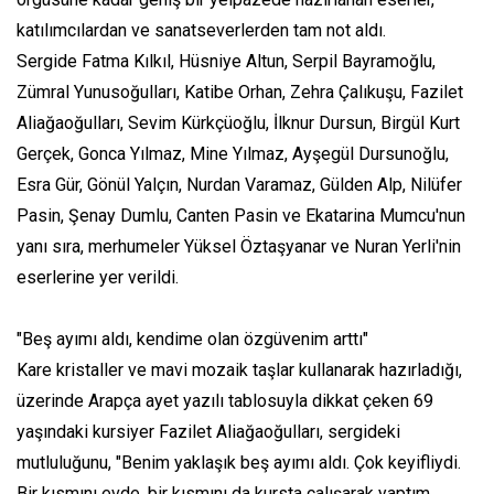
katılımcılardan ve sanatseverlerden tam not aldı.
Sergide Fatma Kılkıl, Hüsniye Altun, Serpil Bayramoğlu,
Zümral Yunusoğulları, Katibe Orhan, Zehra Çalıkuşu, Fazilet
Aliağaoğulları, Sevim Kürkçüoğlu, İlknur Dursun, Birgül Kurt
Gerçek, Gonca Yılmaz, Mine Yılmaz, Ayşegül Dursunoğlu,
Esra Gür, Gönül Yalçın, Nurdan Varamaz, Gülden Alp, Nilüfer
Pasin, Şenay Dumlu, Canten Pasin ve Ekatarina Mumcu'nun
yanı sıra, merhumeler Yüksel Öztaşyanar ve Nuran Yerli'nin
eserlerine yer verildi.
"Beş ayımı aldı, kendime olan özgüvenim arttı"
Kare kristaller ve mavi mozaik taşlar kullanarak hazırladığı,
üzerinde Arapça ayet yazılı tablosuyla dikkat çeken 69
yaşındaki kursiyer Fazilet Aliağaoğulları, sergideki
mutluluğunu, "Benim yaklaşık beş ayımı aldı. Çok keyifliydi.
Bir kısmını evde, bir kısmını da kursta çalışarak yaptım.