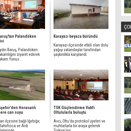
ÇO
Baruş'tan Palandöken
Karayazı beyaza büründü
isi
Karayazı ilçesinde etkili olan dolu
Aydın Baruş, Palandöken
yağışı vatandaşlar tarafından
kamlığını ziyaret ederek
şaşkınlıkla karşılandı.
kam Yunus ...
şehir’den Horasanlı
TSK Güçlendirme Vakfı
ilere can suyu
Oltulularla buluştu
n ilçesine bağlı Iğırbığır,
Avcı, Oltu'da protokol üyeleri ve
tahirhoca ve Ardı
muhtarlarla bir araya gelerek
elerinde ...
Türkiye'nin ...