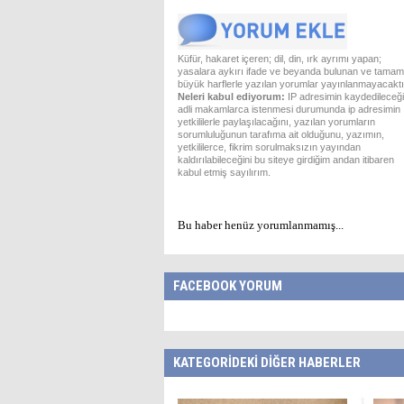
Küfür, hakaret içeren; dil, din, ırk ayrımı yapan;
yasalara aykırı ifade ve beyanda bulunan ve tamam
büyük harflerle yazılan yorumlar yayınlanmayacaktı
Neleri kabul ediyorum:
IP adresimin kaydedileceği
adli makamlarca istenmesi durumunda ip adresimin
yetkililerle paylaşılacağını, yazılan yorumların
sorumluluğunun tarafıma ait olduğunu, yazımın,
yetkililerce, fikrim sorulmaksızın yayından
kaldırılabileceğini bu siteye girdiğim andan itibaren
kabul etmiş sayılırım.
Bu haber henüz yorumlanmamış...
FACEBOOK YORUM
KATEGORİDEKİ DİĞER HABERLER