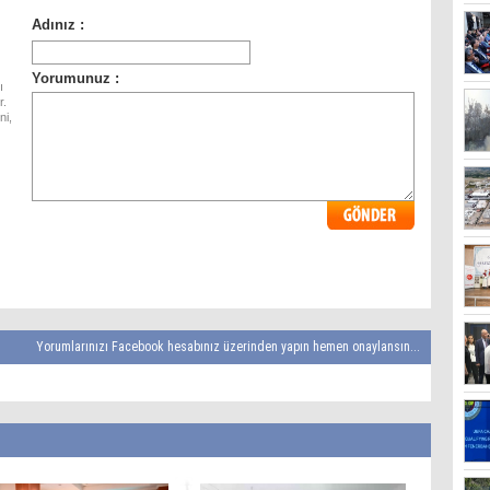
ı
r.
ni,
Yorumlarınızı Facebook hesabınız üzerinden yapın hemen onaylansın...