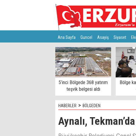
Ana Sayfa
Guncel
Asayiş
Siyaset
Ek
Türkiye
Teknoloji
5’inci Bölgede 368 yatırım
Bölge k
teşvik belgesi aldı
>
HABERLER
BÖLGEDEN
Aynalı, Tekman’da