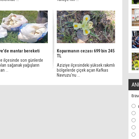
ye'de mantar bereketi
Koparmanın cezası 699 bin 245
TL
ye ilçesinde son günlerde
 olan sağanak yağışların
Aziziye ilçesindeki yüksek rakımlı
an ...
bölgelerde çiçek açan Kafkas
Navruzu'nu ...
AN
Erzu