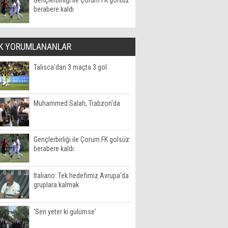
Gençlerbirliği ile Çorum FK golsüz
berabere kaldı
K YORUMLANANLAR
Talisca'dan 3 maçta 3 gol
Muhammed Salah, Trabzon'da
Gençlerbirliği ile Çorum FK golsüz
berabere kaldı
Italiano: Tek hedefimiz Avrupa'da
gruplara kalmak
'Sen yeter ki gülümse'