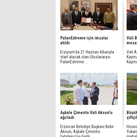
PalanExtreme için imzalar
Vali 
atıldı
mesa
Erzurum'da 21 Haziran itibarıyla
Vali 
start alacak olan Uluslararası
Kayma
PalanExtreme ...
Kayma
Aşkale Çimento Vali Aksun'u
Büyük
ağırladı
çiftç
Erzincan Belediye Başkanı Bekir
Horasa
Aksun, Aşkale Çimento
Yukarı
Fabrikası’na bağlı ...
mahall