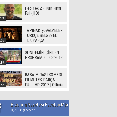
Hep Yek 2 - Türk Filmi
Full (HD)
:33
TAPINAK ŞÖVALYELERİ
TÜRKÇE BELGESEL
TEK PARÇA
:06
GÜNDEMİN İÇİNDEN
PROGRAMI 05.03.2018
:35
BABA MİRASI KOMEDİ
FİLMİ TEK PARÇA
FULL HD 2017 | Official
:52
Video
Erzurum Gazetesi Facebook'ta
3,738
kişi beğendi