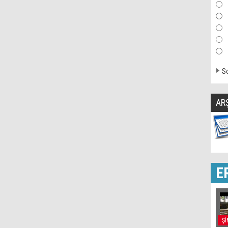
So
AR
E
Şİ