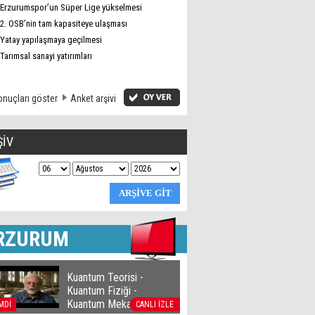
Erzurumspor’un Süper Lige yükselmesi
2. OSB’nin tam kapasiteye ulaşması
Yatay yapılaşmaya geçilmesi
Tarımsal sanayi yatırımları
nuçları göster
Anket arşivi
ŞİV
RZURUM
Kuantum Teorisi -
Kuantum Fiziği -
Kuantum Mekaniği
MDİ
CANLI İZLE