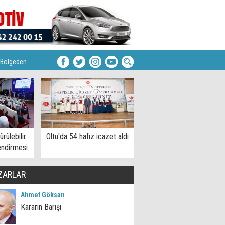
Bölgeden
rülebilir
Oltu'da 54 hafız icazet aldı
endirmesi
ZARLAR
Ahmet Göksan
Kararın Barışı