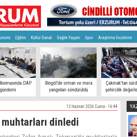
onomi
Eğitim
Kültür-Sanat
Sağlık-Yaşam
Spor
Araştırma İnceleme
alkınmasında DAP
Bingöl'de orman ve mera
Çakmak'tan sürdü
gündemi
yangınları söndürüldü
şehircilik değerl
YA
12 Haziran 2026 Cuma - 16:44
 muhtarları dinledi