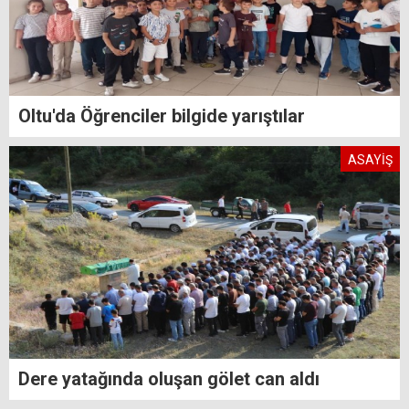
Oltu'da Öğrenciler bilgide yarıştılar
ASAYİŞ
Dere yatağında oluşan gölet can aldı