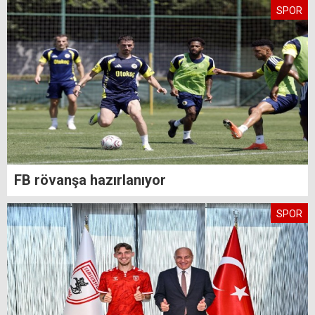
SPOR
FB rövanşa hazırlanıyor
SPOR