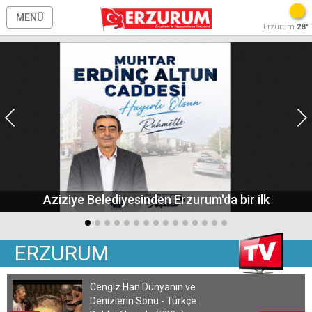
MENÜ
Erzurum
28°
Aziziye Belediyesinden Erzurum'da bir ilk
ERZURUM
Cengiz Han Dünyanın ve
Denizlerin Sonu - Türkçe