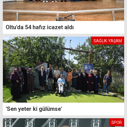
Oltu'da 54 hafız icazet aldı
SAĞLIK-YAŞAM
'Sen yeter ki gülümse'
SPOR