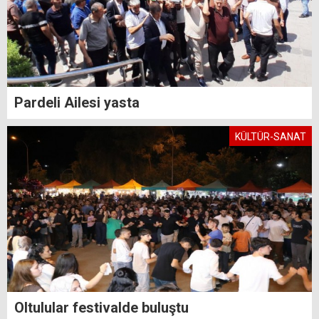
Pardeli Ailesi yasta
KÜLTÜR-SANAT
Oltulular festivalde buluştu