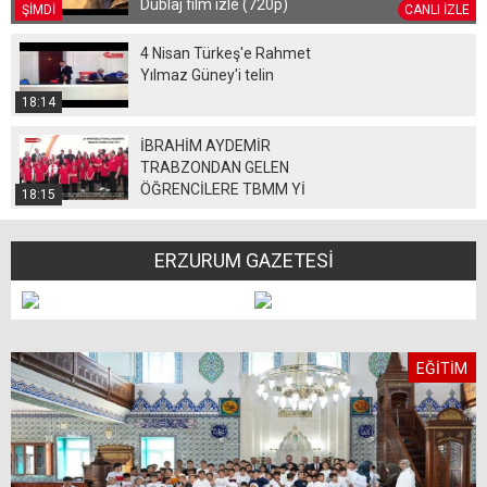
Dublaj film izle (720p)
ŞİMDİ
CANLI İZLE
4 Nisan Türkeş'e Rahmet
Yılmaz Güney'i telin
18:14
İBRAHİM AYDEMİR
TRABZONDAN GELEN
ÖĞRENCİLERE TBMM Yİ
18:15
GEZDİRİYOR
ERZURUM GAZETESİ
EĞİTİM