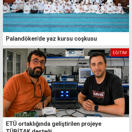
Palandöken'de yaz kursu coşkusu
EĞİTİM
ETÜ ortaklığında geliştirilen projeye
TÜBİTAK desteği