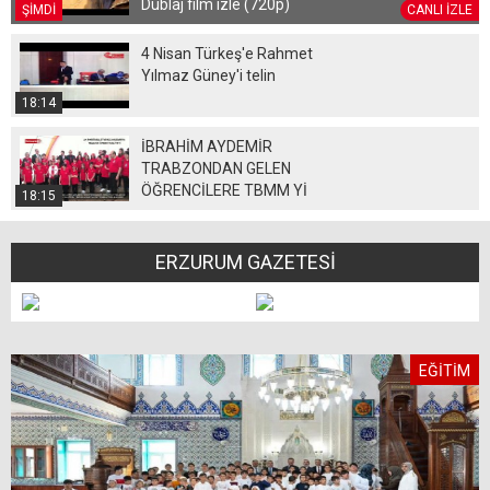
Dublaj film izle (720p)
ŞİMDİ
CANLI İZLE
4 Nisan Türkeş'e Rahmet
Yılmaz Güney'i telin
18:14
İBRAHİM AYDEMİR
TRABZONDAN GELEN
ÖĞRENCİLERE TBMM Yİ
18:15
GEZDİRİYOR
ERZURUM GAZETESİ
EĞİTİM