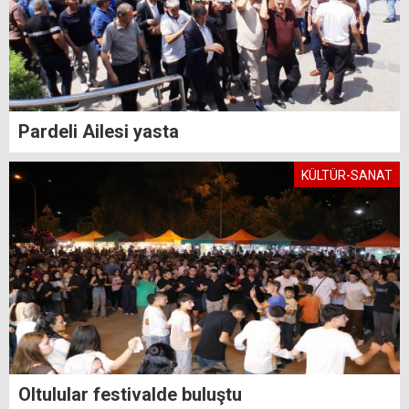
Pardeli Ailesi yasta
KÜLTÜR-SANAT
Oltulular festivalde buluştu