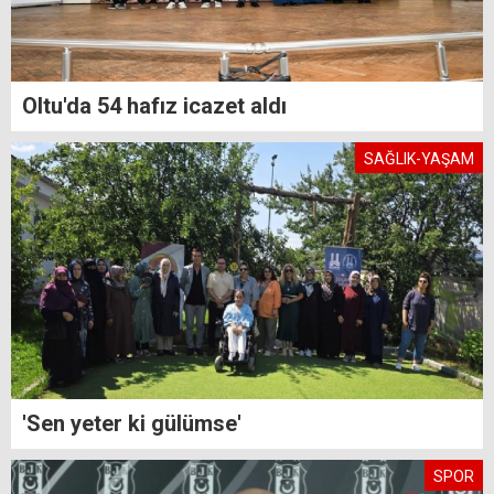
Oltu'da 54 hafız icazet aldı
SAĞLIK-YAŞAM
'Sen yeter ki gülümse'
SPOR