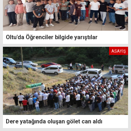
Oltu'da Öğrenciler bilgide yarıştılar
ASAYİŞ
Dere yatağında oluşan gölet can aldı