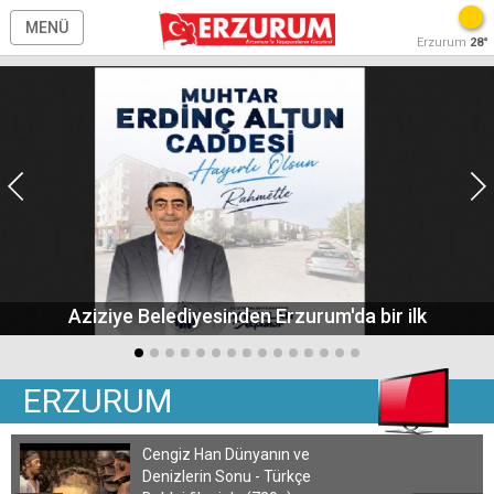
MENÜ
Erzurum
28°
Aziziye Belediyesinden Erzurum'da bir ilk
ERZURUM
Cengiz Han Dünyanın ve
Denizlerin Sonu - Türkçe