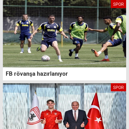
SPOR
FB rövanşa hazırlanıyor
SPOR