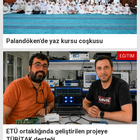
Palandöken'de yaz kursu coşkusu
EĞİTİM
ETÜ ortaklığında geliştirilen projeye
TÜBİTAK desteği