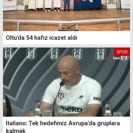
Oltu'da 54 hafız icazet aldı
SPOR
Italiano: Tek hedefimiz Avrupa'da gruplara
kalmak