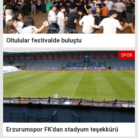
Oltulular festivalde buluştu
SPOR
Erzurumspor FK'dan stadyum teşekkürü