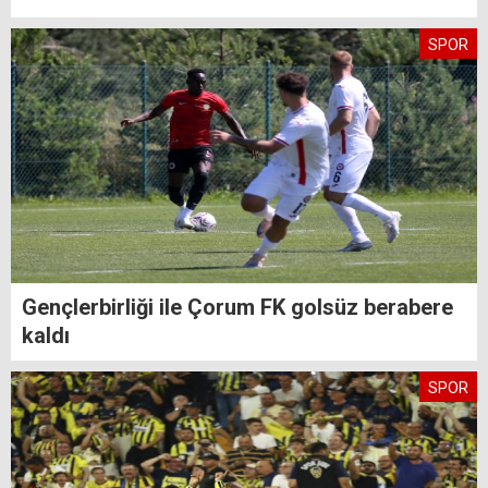
SPOR
Gençlerbirliği ile Çorum FK golsüz berabere
kaldı
SPOR