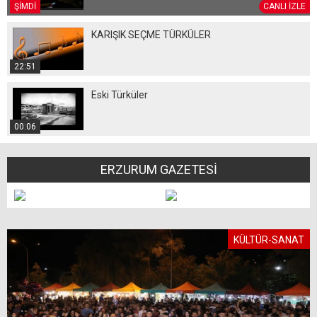
ŞİMDİ
CANLI İZLE
KARIŞIK SEÇME TÜRKÜLER
22:51
Eski Türküler
00:06
ERZURUM GAZETESİ
KÜLTÜR-SANAT