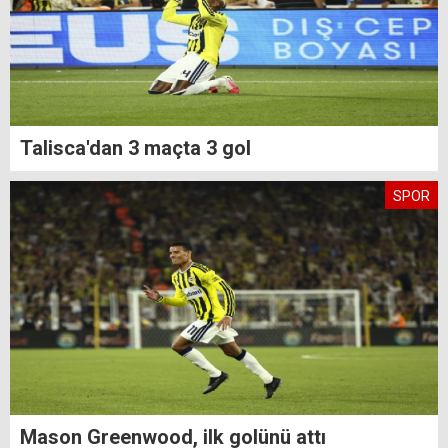
Talisca'dan 3 maçta 3 gol
SPOR
Mason Greenwood, ilk golünü attı