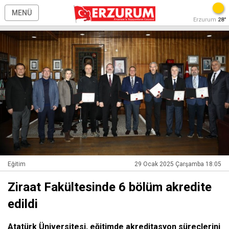
MENÜ
Erzurum
28°
Eğitim
29 Ocak 2025 Çarşamba 18:05
Ziraat Fakültesinde 6 bölüm akredite
edildi
Atatürk Üniversitesi, eğitimde akreditasyon süreçlerini