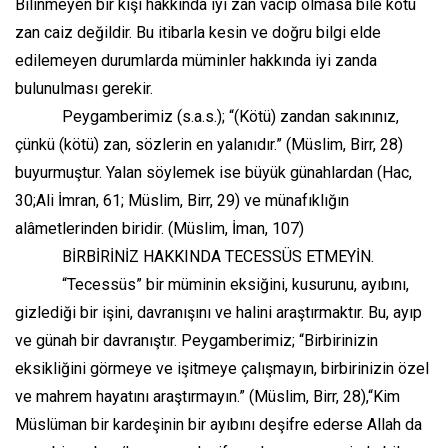
Bilinmeyen bir kişi hakkında iyi zan vacip olmasa bile kötü
zan caiz değildir. Bu itibarla kesin ve doğru bilgi elde
edilemeyen durumlarda müminler hakkında iyi zanda
bulunulması gerekir.
Peygamberimiz (s.a.s.); “(Kötü) zandan sakınınız,
çünkü (kötü) zan, sözlerin en yalanıdır.” (Müslim, Birr, 28)
buyurmuştur. Yalan söylemek ise büyük günahlardan (Hac,
30;Ali İmran, 61; Müslim, Birr, 29) ve münafıklığın
alâmetlerinden biridir. (Müslim, İman, 107)
BİRBİRİNİZ HAKKINDA TECESSÜS ETMEYİN.
“Tecessüs” bir müminin eksiğini, kusurunu, ayıbını,
gizlediği bir işini, davranışını ve halini araştırmaktır. Bu, ayıp
ve günah bir davranıştır. Peygamberimiz; “Birbirinizin
eksikliğini görmeye ve işitmeye çalışmayın, birbirinizin özel
ve mahrem hayatını araştırmayın.” (Müslim, Birr, 28),“Kim
Müslüman bir kardeşinin bir ayıbını deşifre ederse Allah da