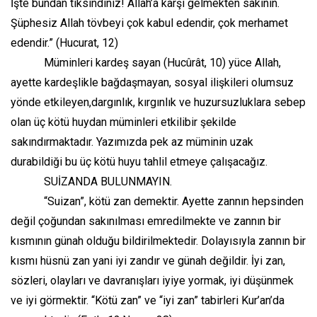
İşte bundan tiksindiniz! Allah’a karşı gelmekten sakının.
Şüphesiz Allah tövbeyi çok kabul edendir, çok merhamet
edendir.” (Hucurat, 12)
Müminleri kardeş sayan (Hucûrât, 10) yüce Allah,
ayette kardeşlikle bağdaşmayan, sosyal ilişkileri olumsuz
yönde etkileyen,dargınlık, kırgınlık ve huzursuzluklara sebep
olan üç kötü huydan müminleri etkilibir şekilde
sakındırmaktadır. Yazımızda pek az müminin uzak
durabildiği bu üç kötü huyu tahlil etmeye çalışacağız.
SUİZANDA BULUNMAYIN.
“Suizan”, kötü zan demektir. Ayette zannın hepsinden
değil çoğundan sakınılması emredilmekte ve zannın bir
kısmının günah olduğu bildirilmektedir. Dolayısıyla zannın bir
kısmı hüsnü zan yani iyi zandır ve günah değildir. İyi zan,
sözleri, olayları ve davranışları iyiye yormak, iyi düşünmek
ve iyi görmektir. “Kötü zan” ve “iyi zan” tabirleri Kur’an’da