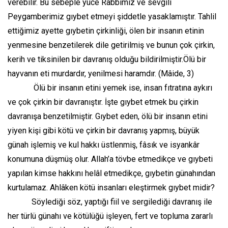
verebilir. Bu sebeple yüce Rabbimiz ve sevgili
Peygamberimiz gıybet etmeyi şiddetle yasaklamıştır. Tahlil
ettiğimiz ayette gıybetin çirkinliği, ölen bir insanın etinin
yenmesine benzetilerek dile getirilmiş ve bunun çok çirkin,
kerih ve tiksinilen bir davranış olduğu bildirilmiştir.Ölü bir
hayvanın eti murdardır, yenilmesi haramdır. (Mâide, 3)
Ölü bir insanın etini yemek ise, insan fıtratına aykırı
ve çok çirkin bir davranıştır. İşte gıybet etmek bu çirkin
davranışa benzetilmiştir. Gıybet eden, ölü bir insanın etini
yiyen kişi gibi kötü ve çirkin bir davranış yapmış, büyük
günah işlemiş ve kul hakkı üstlenmiş, fâsık ve isyankâr
konumuna düşmüş olur. Allah’a tövbe etmedikçe ve gıybeti
yapılan kimse hakkını helâl etmedikçe, gıybetin günahından
kurtulamaz. Ahlâken kötü insanları eleştirmek gıybet midir?
Söylediği söz, yaptığı fiil ve sergilediği davranış ile
her türlü günahı ve kötülüğü işleyen, fert ve topluma zararlı