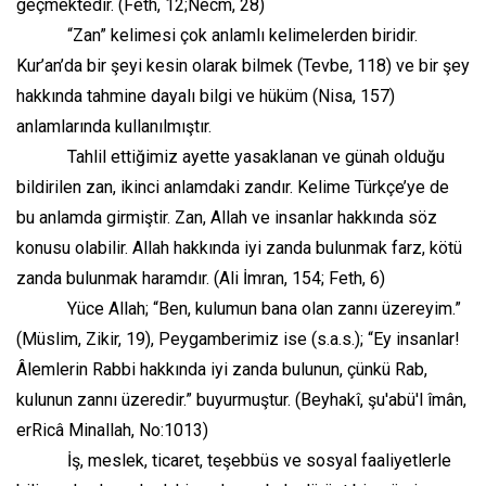
geçmektedir. (Feth, 12;Necm, 28)
“Zan” kelimesi çok anlamlı kelimelerden biridir.
Kur’an’da bir şeyi kesin olarak bilmek (Tevbe, 118) ve bir şey
hakkında tahmine dayalı bilgi ve hüküm (Nisa, 157)
anlamlarında kullanılmıştır.
Tahlil ettiğimiz ayette yasaklanan ve günah olduğu
bildirilen zan, ikinci anlamdaki zandır. Kelime Türkçe’ye de
bu anlamda girmiştir. Zan, Allah ve insanlar hakkında söz
konusu olabilir. Allah hakkında iyi zanda bulunmak farz, kötü
zanda bulunmak haramdır. (Ali İmran, 154; Feth, 6)
Yüce Allah; “Ben, kulumun bana olan zannı üzereyim.”
(Müslim, Zikir, 19), Peygamberimiz ise (s.a.s.); “Ey insanlar!
Âlemlerin Rabbi hakkında iyi zanda bulunun, çünkü Rab,
kulunun zannı üzeredir.” buyurmuştur. (Beyhakî, şu'abü'l îmân,
erRicâ Minallah, No:1013)
İş, meslek, ticaret, teşebbüs ve sosyal faaliyetlerle