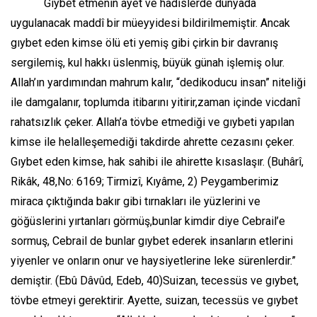
Gıybet etmenin ayet ve hadislerde dünyada
uygulanacak maddî bir müeyyidesi bildirilmemiştir. Ancak
gıybet eden kimse ölü eti yemiş gibi çirkin bir davranış
sergilemiş, kul hakkı üslenmiş, büyük günah işlemiş olur.
Allah’ın yardımından mahrum kalır, “dedikoducu insan” niteliği
ile damgalanır, toplumda itibarını yitirir,zaman içinde vicdanî
rahatsızlık çeker. Allah’a tövbe etmediği ve gıybeti yapılan
kimse ile helalleşemediği takdirde ahrette cezasını çeker.
Gıybet eden kimse, hak sahibi ile ahirette kısaslaşır. (Buhârî,
Rikâk, 48,No: 6169; Tirmizî, Kıyâme, 2) Peygamberimiz
miraca çıktığında bakır gibi tırnakları ile yüzlerini ve
göğüslerini yırtanları görmüş,bunlar kimdir diye Cebrail’e
sormuş, Cebrail de bunlar gıybet ederek insanların etlerini
yiyenler ve onların onur ve haysiyetlerine leke sürenlerdir.”
demiştir. (Ebû Dâvûd, Edeb, 40)Suizan, tecessüs ve gıybet,
tövbe etmeyi gerektirir. Ayette, suizan, tecessüs ve gıybet