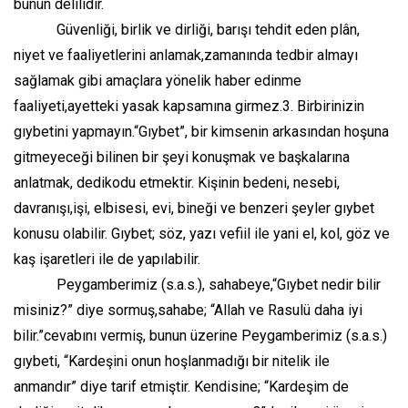
bunun delilidir.
Güvenliği, birlik ve dirliği, barışı tehdit eden plân,
niyet ve faaliyetlerini anlamak,zamanında tedbir almayı
sağlamak gibi amaçlara yönelik haber edinme
faaliyeti,ayetteki yasak kapsamına girmez.3. Birbirinizin
gıybetini yapmayın.“Gıybet”, bir kimsenin arkasından hoşuna
gitmeyeceği bilinen bir şeyi konuşmak ve başkalarına
anlatmak, dedikodu etmektir. Kişinin bedeni, nesebi,
davranışı,işi, elbisesi, evi, bineği ve benzeri şeyler gıybet
konusu olabilir. Gıybet; söz, yazı vefiil ile yani el, kol, göz ve
kaş işaretleri ile de yapılabilir.
Peygamberimiz (s.a.s.), sahabeye,“Gıybet nedir bilir
misiniz?” diye sormuş,sahabe; “Allah ve Rasulü daha iyi
bilir.”cevabını vermiş, bunun üzerine Peygamberimiz (s.a.s.)
gıybeti, “Kardeşini onun hoşlanmadığı bir nitelik ile
anmandır” diye tarif etmiştir. Kendisine; “Kardeşim de