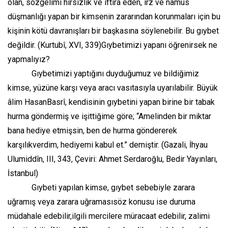
olan, sözgelimi hırsızlık ve iftira eden, ırz ve namus
düşmanlığı yapan bir kimsenin zararından korunmaları için bu
kişinin kötü davranışları bir başkasına söylenebilir. Bu gıybet
değildir. (Kurtubî, XVI, 339)Gıybetimizi yapanı öğrenirsek ne
yapmalıyız?
Gıybetimizi yaptığını duyduğumuz ve bildiğimiz
kimse, yüzüne karşı veya aracı vasıtasıyla uyarılabilir. Büyük
âlim HasanBasrî, kendisinin gıybetini yapan birine bir tabak
hurma göndermiş ve işittiğime göre; “Amelinden bir miktar
bana hediye etmişsin, ben de hurma göndererek
karşılıkverdim, hediyemi kabul et.” demiştir. (Gazali, İhyau
Ulumiddîn, III, 343, Çeviri: Ahmet Serdaroğlu, Bedir Yayınları,
İstanbul)
Gıybeti yapılan kimse, gıybet sebebiyle zarara
uğramış veya zarara uğramasısöz konusu ise duruma
müdahale edebilir,ilgili mercilere müracaat edebilir, zalimi