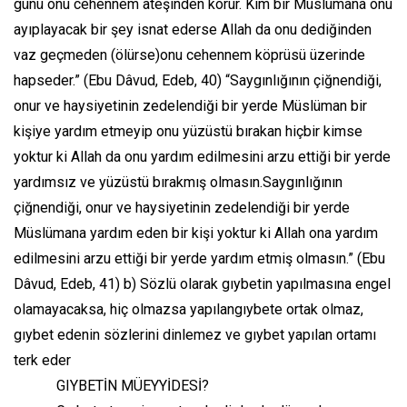
günü onu cehennem ateşinden korur. Kim bir Müslümana onu
ayıplayacak bir şey isnat ederse Allah da onu dediğinden
vaz geçmeden (ölürse)onu cehennem köprüsü üzerinde
hapseder.” (Ebu Dâvud, Edeb, 40) “Saygınlığının çiğnendiği,
onur ve haysiyetinin zedelendiği bir yerde Müslüman bir
kişiye yardım etmeyip onu yüzüstü bırakan hiçbir kimse
yoktur ki Allah da onu yardım edilmesini arzu ettiği bir yerde
yardımsız ve yüzüstü bırakmış olmasın.Saygınlığının
çiğnendiği, onur ve haysiyetinin zedelendiği bir yerde
Müslümana yardım eden bir kişi yoktur ki Allah ona yardım
edilmesini arzu ettiği bir yerde yardım etmiş olmasın.” (Ebu
Dâvud, Edeb, 41) b) Sözlü olarak gıybetin yapılmasına engel
olamayacaksa, hiç olmazsa yapılangıybete ortak olmaz,
gıybet edenin sözlerini dinlemez ve gıybet yapılan ortamı
terk eder
GIYBETİN MÜEYYİDESİ?