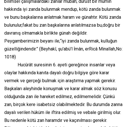
bilimsel çalışmalardaki zanlar mubah; dürüst bir mümin
hakkında iyi zanda bulunmak mendup, kötü zanda bulunmak
ve bunu başkalarına anlatmak haram ve günahtır. Kötü zanda
bulunulur,fakat bu zan başkalarına anlatılmazsa bu,doğru bir
davranış olmamakla birlikte günah değildir.
Peygamberimizin beyanı ile;“iyi zanda bulunmak, kulluğun
güzelliğindendir.” (Beyhakî, şu'abü'l İmân, erRicâ Minallah,No:
1018)
Hucûrât suresinin 6. ayeti gereğince insanlar veya
olaylar hakkında kanıta dayalı doğru bilgiye göre karar
vermek ve gerçeği bulmak için araştırma yapmak gerekir.
Başkaları aleyhinde konuşmak ve karar almak söz konusu
olduğunda zan ile hareket edilmez, edilmemelidir. Çünkü
zan, birçok kere isabetsiz olabilmektedir. Bu durumda zanna
dayalı verilen hüküm ile iftira edilmiş ve vebale girilmiş olur.
Bu nedenle kötü zan haramdır ve kaçınılması gerekir.