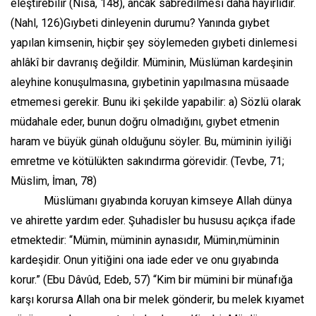
eleştirebilir (Nisa, 148), ancak sabredilmesi daha hayırlıdır.
(Nahl, 126)Gıybeti dinleyenin durumu? Yanında gıybet
yapılan kimsenin, hiçbir şey söylemeden gıybeti dinlemesi
ahlâkî bir davranış değildir. Müminin, Müslüman kardeşinin
aleyhine konuşulmasına, gıybetinin yapılmasına müsaade
etmemesi gerekir. Bunu iki şekilde yapabilir: a) Sözlü olarak
müdahale eder, bunun doğru olmadığını, gıybet etmenin
haram ve büyük günah olduğunu söyler. Bu, müminin iyiliği
emretme ve kötülükten sakındırma görevidir. (Tevbe, 71;
Müslim, İman, 78)
Müslümanı gıyabında koruyan kimseye Allah dünya
ve ahirette yardım eder. Şuhadisler bu hususu açıkça ifade
etmektedir: “Mümin, müminin aynasıdır, Mümin,müminin
kardeşidir. Onun yitiğini ona iade eder ve onu gıyabında
korur.” (Ebu Dâvûd, Edeb, 57) “Kim bir mümini bir münafığa
karşı korursa Allah ona bir melek gönderir, bu melek kıyamet