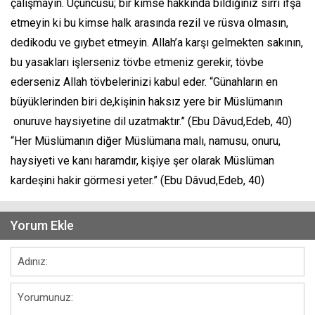
çalışmayın. Üçüncüsü; bir kimse hakkında bildiğiniz sırrı ifşa
etmeyin ki bu kimse halk arasında rezil ve rüsva olmasın,
dedikodu ve gıybet etmeyin. Allah’a karşı gelmekten sakının,
bu yasakları işlerseniz tövbe etmeniz gerekir, tövbe
ederseniz Allah tövbelerinizi kabul eder. “Günahların en
büyüklerinden biri de,kişinin haksız yere bir Müslümanın
onuruve haysiyetine dil uzatmaktır.” (Ebu Dâvud,Edeb, 40)
“Her Müslümanın diğer Müslümana malı, namusu, onuru,
haysiyeti ve kanı haramdır, kişiye şer olarak Müslüman
kardeşini hakir görmesi yeter.” (Ebu Dâvud,Edeb, 40)
Yorum Ekle