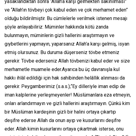
yasaklandıktan sonra “Allah’a karşı gelmekten sakınılması”
ve “Allah’ın tövbeyi çok kabul eden ve çok merhamet eden”
olduğu bildirilmiştir. Bu cümlelerle verilmek istenen mesajı
şöyle anlayabiliriz: Müminler hakkında kötü zanda
bulunmayın, müminlerin gizli hallerini araştırmayın ve
gıybetlerini yapmayın, yaparsanız Allah’a karşı gelmiş, isyan
etmiş olursunuz. Bu duruma düşerseniz tövbe etmeniz
gerekir. Tövbe ederseniz Allah tövbenizi kabul eder ve size
merhametle muamele eder.Ayarıca bu üç davranışla kul
hakkı ihlâl edildiği için hak sahibinden helâllik alınması da
gerekir. Peygamberimiz (s.a.s.);“Ey dilleriyle iman edip de
iman kalplerine yerleşmeyenler! Müslümanlara eza etmeyin,
onları arlandırmayın ve gizli hallerini araştırmayın. Çünkü kim
bir Müslüman kardeşinin gizli bir halini ortaya çıkartıp
deşifre ederse Allah da onun ayıp ve kusurlarını deşifre
eder. Allah kimin kusurlarını ortaya çıkartmak isterse, onu