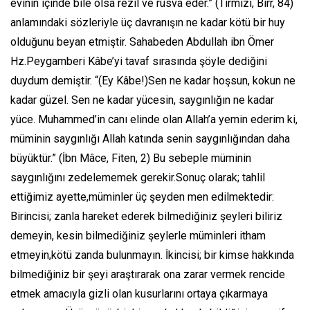
evinin içinde bile olsa rezil ve rüsva eder.” (Tirmizî, Birr, 84)
anlamındaki sözleriyle üç davranışın ne kadar kötü bir huy
olduğunu beyan etmiştir. Sahabeden Abdullah ibn Ömer
Hz.Peygamberi Kâbe’yi tavaf sırasında şöyle dediğini
duydum demiştir. “(Ey Kâbe!)Sen ne kadar hoşsun, kokun ne
kadar güzel. Sen ne kadar yücesin, saygınlığın ne kadar
yüce. Muhammed’in canı elinde olan Allah’a yemin ederim ki,
müminin saygınlığı Allah katında senin saygınlığından daha
büyüktür.” (İbn Mâce, Fiten, 2) Bu sebeple müminin
saygınlığını zedelememek gerekir.Sonuç olarak; tahlil
ettiğimiz ayette,müminler üç şeyden men edilmektedir:
Birincisi; zanla hareket ederek bilmediğiniz şeyleri biliriz
demeyin, kesin bilmediğiniz şeylerle müminleri itham
etmeyin,kötü zanda bulunmayın. İkincisi; bir kimse hakkında
bilmediğiniz bir şeyi araştırarak ona zarar vermek rencide
etmek amacıyla gizli olan kusurlarını ortaya çıkarmaya