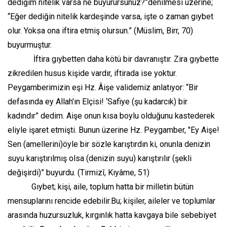
dediğim nitelik varsa ne buyurursunuz?”denilmesi üzerine;
“Eğer dediğin nitelik kardeşinde varsa, işte o zaman gıybet
olur. Yoksa ona iftira etmiş olursun.” (Müslim, Birr, 70)
buyurmuştur.
İftira gıybetten daha kötü bir davranıştır. Zira gıybette
zikredilen husus kişide vardır, iftirada ise yoktur.
Peygamberimizin eşi Hz. Âişe validemiz anlatıyor: “Bir
defasında ey Allah'ın Elçisi! ‘Safiye (şu kadarcık) bir
kadındır” dedim. Aişe onun kısa boylu olduğunu kastederek
eliyle işaret etmişti. Bunun üzerine Hz. Peygamber, "Ey Aişe!
Sen (amellerini)öyle bir sözle karıştırdın ki, onunla denizin
suyu karıştırılmış olsa (denizin suyu) karıştırılır (şekli
değişirdi)” buyurdu. (Tirmizî, Kıyâme, 51)
Gıybet; kişi, aile, toplum hatta bir milletin bütün
mensuplarını rencide edebilir.Bu; kişiler, aileler ve toplumlar
arasında huzursuzluk, kırgınlık hatta kavgaya bile sebebiyet