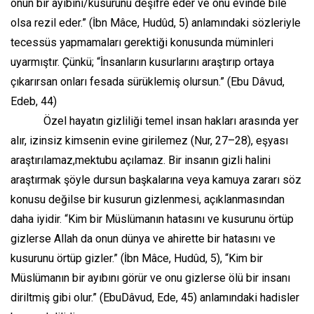
onun bir ayıbını/kusurunu deşifre eder ve onu evinde bile
olsa rezil eder.” (İbn Mâce, Hudûd, 5) anlamındaki sözleriyle
tecessüs yapmamaları gerektiği konusunda müminleri
uyarmıştır. Çünkü; “İnsanların kusurlarını araştırıp ortaya
çıkarırsan onları fesada sürüklemiş olursun.” (Ebu Dâvud,
Edeb, 44)
Özel hayatın gizliliği temel insan hakları arasında yer
alır, izinsiz kimsenin evine girilemez (Nur, 27–28), eşyası
araştırılamaz,mektubu açılamaz. Bir insanın gizli halini
araştırmak şöyle dursun başkalarına veya kamuya zararı söz
konusu değilse bir kusurun gizlenmesi, açıklanmasından
daha iyidir. “Kim bir Müslümanın hatasını ve kusurunu örtüp
gizlerse Allah da onun dünya ve ahirette bir hatasını ve
kusurunu örtüp gizler.” (İbn Mâce, Hudûd, 5), “Kim bir
Müslümanın bir ayıbını görür ve onu gizlerse ölü bir insanı
diriltmiş gibi olur.” (EbuDâvud, Ede, 45) anlamındaki hadisler