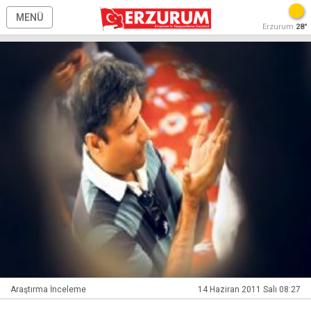
MENÜ
Erzurum
28°
Araştırma İnceleme
14 Haziran 2011 Salı 08:27