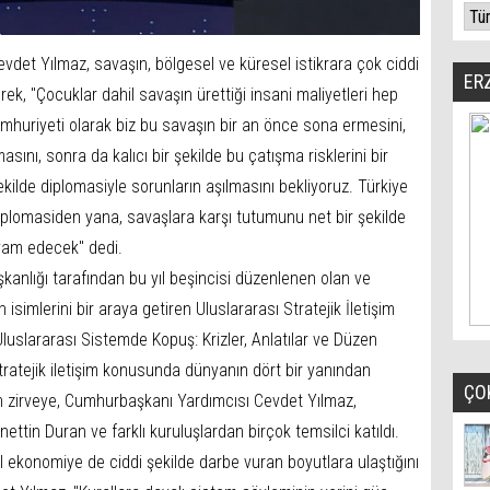
det Yılmaz, savaşın, bölgesel ve küresel istikrara çok ciddi
ER
rek, "Çocuklar dahil savaşın ürettiği insani maliyetleri hep
umhuriyeti olarak biz bu savaşın bir an önce sona ermesini,
sını, sonra da kalıcı bir şekilde bu çatışma risklerini bir
ilde diplomasiyle sorunların aşılmasını bekliyoruz. Türkiye
iplomasiden yana, savaşlara karşı tutumunu net bir şekilde
vam edecek" dedi.
kanlığı tarafından bu yıl beşincisi düzenlenen olan ve
simlerini bir araya getiren Uluslararası Stratejik İletişim
uslararası Sistemde Kopuş: Krizler, Anlatılar ve Düzen
Stratejik iletişim konusunda dünyanın dört bir yanından
ÇO
en zirveye, Cumhurbaşkanı Yardımcısı Cevdet Yılmaz,
ttin Duran ve farklı kuruluşlardan birçok temsilci katıldı.
sel ekonomiye de ciddi şekilde darbe vuran boyutlara ulaştığını