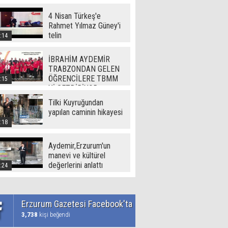
(720p)
4 Nisan Türkeş'e
Rahmet Yılmaz Güney'i
telin
:14
İBRAHİM AYDEMİR
TRABZONDAN GELEN
ÖĞRENCİLERE TBMM
:15
Yİ GEZDİRİYOR
Tilki Kuyruğundan
yapılan caminin hikayesi
:18
Aydemir,Erzurum'un
manevi ve kültürel
değerlerini anlattı
:24
Erzurum Gazetesi Facebook'ta
3,738
kişi beğendi