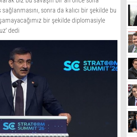
olarak biz bu savaşın bir an önce sona
s sağlanmasını, sonra da kalıcı bir şekilde bu
aşamayacağımız bir şekilde diplomasiyle
uz' dedi