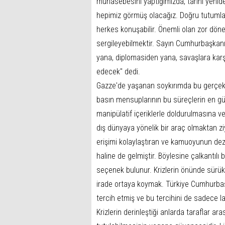
muhasebesini yaptığımızda, tarihi yenid
hepimiz görmüş olacağız. Doğru tutuml
herkes konuşabilir. Önemli olan zor dönem
sergileyebilmektir. Sayın Cumhurbaşkanı
yana, diplomasiden yana, savaşlara karş
edecek" dedi.
Gazze'de yaşanan soykırımda bu gerçekle
basın mensuplarının bu süreçlerin en güç
manipülatif içeriklerle doldurulmasına ve a
dış dünyaya yönelik bir araç olmaktan ziy
erişimi kolaylaştıran ve kamuoyunun deze
haline de gelmiştir. Böylesine çalkantıl
seçenek bulunur. Krizlerin önünde sürükle
irade ortaya koymak. Türkiye Cumhurbaşk
tercih etmiş ve bu tercihini de sadece la
Krizlerin derinleştiği anlarda taraflar ar