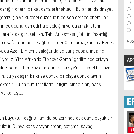
derler her zaman önemlidir, her şartta önemlidir. Ancak
iderliğin önemi bir kat daha artmaktadır. Bu anlamda dirayetli
ölgemiz için ve küresel düzen için de son derece önemli bir
in çok daha kıymetli hale geldiğini vurgulamak isterim.
tarafla da görüşebilen, Tahıl Anlaşması gibi tüm insanlığı,
So
da mesafe alınmasını sağlayan lider Cumhurbaşkanımız Recep
a'da Azeri-Ermeni diyaloğunda ve barış çabalarında ne
iliyoruz. Yine Afrika'da Etiyopya-Somali geriliminde ortaya
AR
. Kısacası tüm kriz alanlarında Türkiye'nin ilkesel bir tavır
m. Bu yaklaşım bir krize dönük, bir olaya dönük tavrın
tedir. Bu da tüm taraflarla iletişim içinde olan, barışı
diye konuştu.
E
en büyüktür' çağrısı tam da bu zeminde çok daha büyük bir
yüktür. Dünya kaos arayanlardan, çatışma, savaş
Şİ