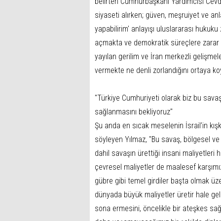
belirten Cumhurbaşkanı Yardımcısı Cevde
siyaseti alırken; güven, meşruiyet ve an
yapabilirim' anlayışı uluslararası hukuku 
açmakta ve demokratik süreçlere zarar 
yayılan gerilim ve İran merkezli gelişmele
vermekte ne denli zorlandığını ortaya ko
"Türkiye Cumhuriyeti olarak biz bu savaş
sağlanmasını bekliyoruz"
Şu anda en sıcak meselenin İsrail’in kış
söyleyen Yılmaz, "Bu savaş, bölgesel ve 
dahil savaşın ürettiği insani maliyetleri
çevresel maliyetler de maalesef karşımızda
gübre gibi temel girdiler başta olmak üz
dünyada büyük maliyetler üretir hale gel
sona ermesini, öncelikle bir ateşkes sağl