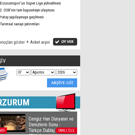
Erzurumspor’un Süper Lige yükselmesi
2. OSB’nin tam kapasiteye ulaşması
Yatay yapılaşmaya geçilmesi
Tarımsal sanayi yatırımları
nuçları göster
Anket arşivi
ŞİV
RZURUM
Cengiz Han Dünyanın ve
Denizlerin Sonu -
Türkçe Dublaj film izle
MDİ
CANLI İZLE