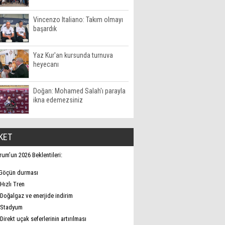
Vincenzo Italiano: Takım olmayı
başardık
Yaz Kur'an kursunda turnuva
heyecanı
Doğan: Mohamed Salah'ı parayla
ikna edemezsiniz
KET
rum’un 2026 Beklentileri:
Göçün durması
Hızlı Tren
Doğalgaz ve enerjide indirim
Stadyum
Direkt uçak seferlerinin artırılması