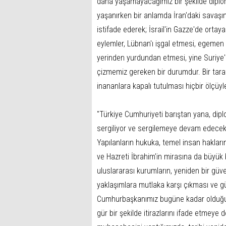
daha yaşamayacağımız bir şekilde diploma
yaşanırken bir anlamda İran'daki savaş
istifade ederek; İsrail'in Gazze'de orta
eylemler, Lübnan'ı işgal etmesi, egemen 
yerinden yurdundan etmesi, yine Suriye'd
çizmemiz gereken bir durumdur. Bir tara
inananlara kapalı tutulması hiçbir ölçüyle
"Türkiye Cumhuriyeti barıştan yana, dip
sergiliyor ve sergilemeye devam edecek
Yapılanların hukuka, temel insan hakları
ve Hazreti İbrahim'in mirasına da büyük
uluslararası kurumların, yeniden bir güv
yaklaşımlara mutlaka karşı çıkması ve gü
Cumhurbaşkanımız bugüne kadar olduğu gi
gür bir şekilde itirazlarını ifade etmey