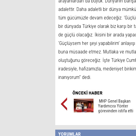
arayanlardan da büyük. Dünyanın barışa i
adalettir. Daha adaletli bir dünya mümk
tüm gücümüzle devam edeceğiz. 'Güçlüys
bir dünyada Türkiye olarak biz karşı bir
de güçlü olacağız. İkisini bir arada ya
'Güçlüysem her şeyi yapabilirim' anlayışı sü
buna müsaade etmez. Mutlaka ve mutlaka b
oluştuğunu göreceğiz. İşte Türkiye Cumhu
iradesiyle, hafızamızla, medeniyet biriki
inanıyorum" dedi.
MHP Genel Başkan
Yardımcısı Yönter
görevinden istifa etti
YORUMLAR