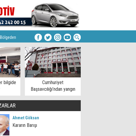
Bölgeden
r bilgide
Cumhuriyet
r
Başsavcılığı’ndan yangın
açıklaması
ZARLAR
Ahmet Göksan
Kararın Barışı