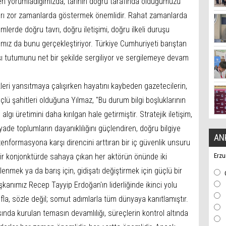
en yorumladığımızda, tarihin doğru tarafında olduğumuzu
arı zor zamanlarda göstermek önemlidir. Rahat zamanlarda
lerde doğru tavrı, doğru iletişimi, doğru ilkeli duruşu
mız da bunu gerçekleştiriyor. Türkiye Cumhuriyeti barıştan
ı tutumunu net bir şekilde sergiliyor ve sergilemeye devam
ri yansıtmaya çalışırken hayatını kaybeden gazetecilerin,
lü şahitleri olduğuna Yılmaz, "Bu durum bilgi boşluklarının
lgı üretimini daha kırılgan hale getirmiştir. Stratejik iletişim,
ade toplumların dayanıklılığını güçlendiren, doğru bilgiye
AN
nformasyona karşı direncini arttıran bir iç güvenlik unsuru
ı bir konjonktürde sahaya çıkan her aktörün önünde iki
Erzu
nmek ya da barış için, gidişatı değiştirmek için güçlü bir
anımız Recep Tayyip Erdoğan'ın liderliğinde ikinci yolu
fla, sözle değil; somut adımlarla tüm dünyaya kanıtlamıştır.
asında kurulan temasın devamlılığı, süreçlerin kontrol altında