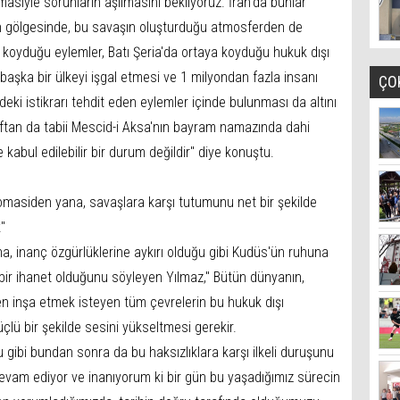
siyle sorunların aşılmasını bekliyoruz. İran'da bunlar
ın gölgesinde, bu savaşın oluşturduğu atmosferden de
ya koyduğu eylemler, Batı Şeria'da ortaya koyduğu hukuk dışı
başka bir ülkeyi işgal etmesi ve 1 milyondan fazla insanı
ÇO
eki istikrarı tehdit eden eylemler içinde bulunması da altını
ftan da tabii Mescid-i Aksa'nın bayram namazında dahi
 kabul edilebilir bir durum değildir" diye konuştu.
lomasiden yana, savaşlara karşı tutumunu net bir şekilde
"
na, inanç özgürlüklerine aykırı olduğu gibi Kudüs'ün ruhuna
 bir ihanet olduğunu söyleyen Yılmaz," Bütün dünyanın,
en inşa etmek isteyen tüm çevrelerin bu hukuk dışı
çlü bir şekilde sesini yükseltmesi gerekir.
bi bundan sonra da bu haksızlıklara karşı ilkeli duruşunu
e devam ediyor ve inanıyorum ki bir gün bu yaşadığımız sürecin