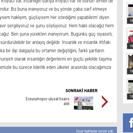
htiyacı var, insanlığın barışa ihtiyacı var ve bunun temeli de
ündür. Biz buna inanıyoruz ve bu yönde çaba sarf etmeye
em haklıyım, güçlüysem her istediğimi yapabilirim' diyen
18
 tavır sergiliyoruz ve şunu söylüyoruz. Hem haklı olacağız hem
pacağız. Ben şuna yürekten inanıyorum. Bugünkü güç siyaseti,
rdürülebilir bir anlayış değildir. İnsanlık ve insanlık ittifakı
18
ir dip dalgayla bu ortamın değiştiğini, farklı şartların
riyeti olarak insanlığın değerlerini en güçlü şekilde taşıma
mimizle bu sürece liderlik eden ülkeler arasında olacağımıza
18
18
Erzurumspor ulusal lisans
aldı
Onay bekleyen yorum yok.