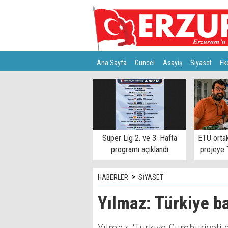
Ana Sayfa
Guncel
Asayiş
Siyaset
Ek
Türkiye
Teknoloji
Süper Lig 2. ve 3. Hafta
ETÜ ortakl
programı açıklandı
projeye
>
HABERLER
SİYASET
Yılmaz: Türkiye b