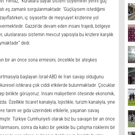
t Yılmaz, "Kurallara dayalı sistem söyleminin yerini güç
latı eş zamanlı sorgulanmaktadır. 'Güçlüysem istediğimi
zayıflatırken, iç siyasette de meşruiyet krizlerine yol
vermektedir. Gazze’de devam eden insani trajedi, bölgeye
r, uluslararası sistemin mevcut yapısıyla bu krizlere karşılık
ymaktadır" dedi.
ın bir an önce sona ermesini, öncelikle bir ateşkes
kırtmasıyla başlayan İsrail-ABD ile İran savaşı olduğunu
küresel istikrara çok ciddi etkilerde bulunmaktadır. Çocuklar
 hep birlikte görüyoruz. İnsani maliyetlerin ötesinde ekonomik,
. Özellikle ticaret kanalıyla, lojistikle, turizm kanalıyla, yine
ere tarım ve gıda üzerindeki etkilerle, yaşanan savaş
miştir. Türkiye Cumhuriyeti olarak biz bu savaşın bir an önce
anmasını, sonra da kalıcı bir şekilde bu çatışma risklerini bir