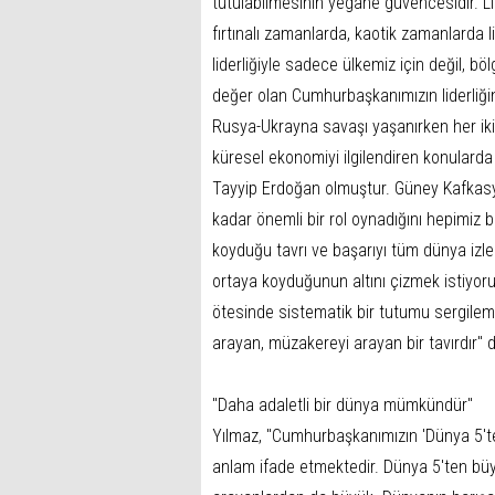
tutulabilmesinin yegane güvencesidir. Li
fırtınalı zamanlarda, kaotik zamanlarda l
liderliğiyle sadece ülkemiz için değil, b
değer olan Cumhurbaşkanımızın liderliğin
Rusya-Ukrayna savaşı yaşanırken her iki 
küresel ekonomiyi ilgilendiren konular
Tayyip Erdoğan olmuştur. Güney Kafkasy
kadar önemli bir rol oynadığını hepimiz b
koyduğu tavrı ve başarıyı tüm dünya izledi
ortaya koyduğunun altını çizmek istiyoru
ötesinde sistematik bir tutumu sergilemek
arayan, müzakereyi arayan bir tavırdır" 
"Daha adaletli bir dünya mümkündür"
Yılmaz, "Cumhurbaşkanımızın 'Dünya 5't
anlam ifade etmektedir. Dünya 5'ten bü