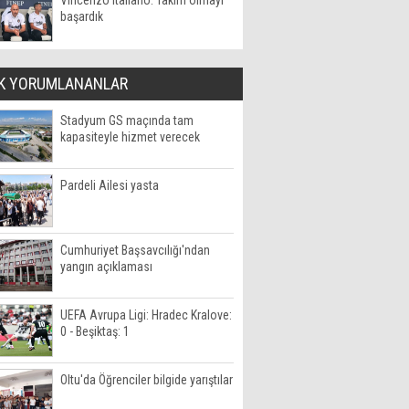
Vincenzo Italiano: Takım olmayı
başardık
K YORUMLANANLAR
Stadyum GS maçında tam
kapasiteyle hizmet verecek
Pardeli Ailesi yasta
Cumhuriyet Başsavcılığı'ndan
yangın açıklaması
UEFA Avrupa Ligi: Hradec Kralove:
0 - Beşiktaş: 1
Oltu'da Öğrenciler bilgide yarıştılar