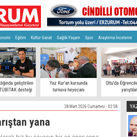
onomi
Eğitim
Kültür-Sanat
Sağlık-Yaşam
Spor
Araştırma İnceleme
ığında geliştirilen
Yaz Kur'an kursunda
Oltu'da Öğrencile
 TÜBİTAK desteği
turnuva heyecanı
yarıştıla
YA
28 Mart 2026 Cumartesi - 02:58
arıştan yana