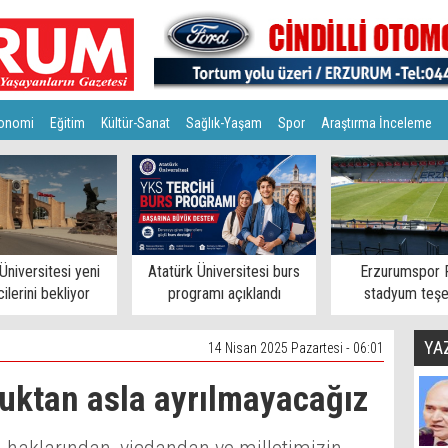
onomi
Eğitim
Kültür-Sanat
Sağlık-Yaşam
Spor
Araştırma İnceleme
Üniversitesi yeni
Atatürk Üniversitesi burs
Erzurumspor 
ilerini bekliyor
programı açıklandı
stadyum teşe
YA
14 Nisan 2025 Pazartesi - 06:01
kuktan asla ayrılmayacağız