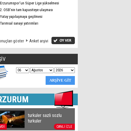
Erzurumspor’un Süper Lige yükselmesi
2. OSB’nin tam kapasiteye ulaşması
Yatay yapılaşmaya geçilmesi
Tarımsal sanayi yatırımları
nuçları göster
Anket arşivi
ŞİV
RZURUM
turkuler sazli sozlu
turkuler
MDİ
CANLI İZLE