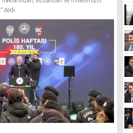
an haklarından, vicdandan ve milletimizin
" dedi.