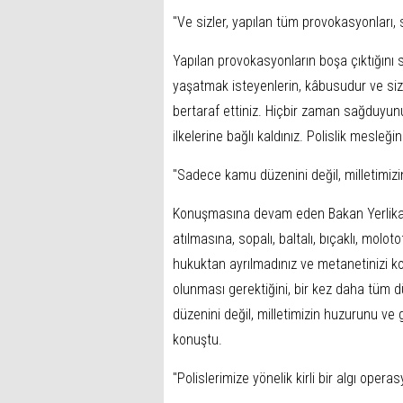
"Ve sizler, yapılan tüm provokasyonları, s
Yapılan provokasyonların boşa çıktığını s
yaşatmak isteyenlerin, kâbusudur ve sizle
bertaraf ettiniz. Hiçbir zaman sağduyunu
ilkelerine bağlı kaldınız. Polislik mesleğin
"Sadece kamu düzenini değil, milletimiz
Konuşmasına devam eden Bakan Yerlikaya,
atılmasına, sopalı, baltalı, bıçaklı, molot
hukuktan ayrılmadınız ve metanetinizi ko
olunması gerektiğini, bir kez daha tü
düzenini değil, milletimizin huzurunu ve 
konuştu.
"Polislerimize yönelik kirli bir algı operas