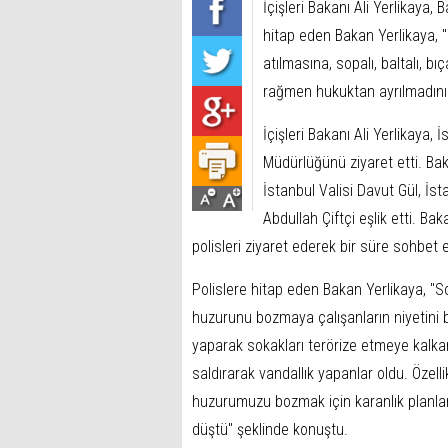
İçişleri Bakanı Ali Yerlikaya
hitap eden Bakan Yerlikaya, "
atılmasına, sopalı, baltalı, bı
rağmen hukuktan ayrılmadınız
İçişleri Bakanı Ali Yerlikaya
Müdürlüğünü ziyaret etti. B
İstanbul Valisi Davut Gül, İ
Abdullah Çiftçi eşlik etti. B
polisleri ziyaret ederek bir süre sohbet e
Polislere hitap eden Bakan Yerlikaya, 
huzurunu bozmaya çalışanların niyetini 
yaparak sokakları terörize etmeye kalkan
saldırarak vandallık yapanlar oldu. Özell
huzurumuzu bozmak için karanlık planlar y
düştü" şeklinde konuştu.