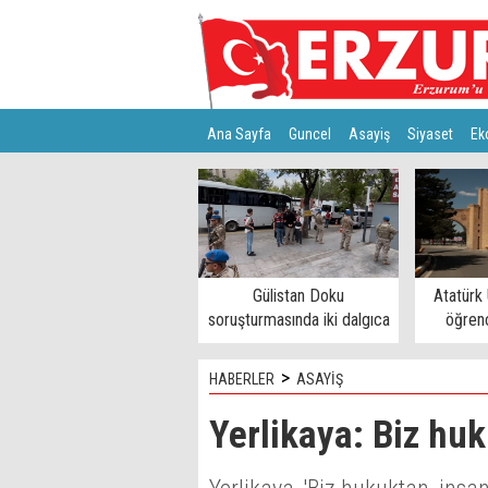
Ana Sayfa
Guncel
Asayiş
Siyaset
Ek
Türkiye
Teknoloji
Gülistan Doku
Atatürk 
soruşturmasında iki dalgıca
öğrenc
tutuklama
>
HABERLER
ASAYİŞ
Yerlikaya: Biz hu