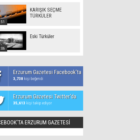
KARIŞIK SEÇME
TÜRKÜLER
:51
Eski Türküler
:06
Erzurum Gazetesi Facebook'ta
3,738
kişi beğendi
Erzurum Gazetesi Twitter'da
35,613
kişi takip ediyor
CEBOOK'TA ERZURUM GAZETESİ