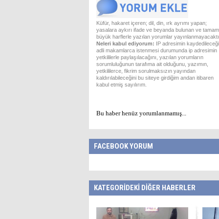
Küfür, hakaret içeren; dil, din, ırk ayrımı yapan;
yasalara aykırı ifade ve beyanda bulunan ve tamam
büyük harflerle yazılan yorumlar yayınlanmayacaktı
Neleri kabul ediyorum:
IP adresimin kaydedileceği
adli makamlarca istenmesi durumunda ip adresimin
yetkililerle paylaşılacağını, yazılan yorumların
sorumluluğunun tarafıma ait olduğunu, yazımın,
yetkililerce, fikrim sorulmaksızın yayından
kaldırılabileceğini bu siteye girdiğim andan itibaren
kabul etmiş sayılırım.
Bu haber henüz yorumlanmamış...
FACEBOOK YORUM
KATEGORİDEKİ DİĞER HABERLER