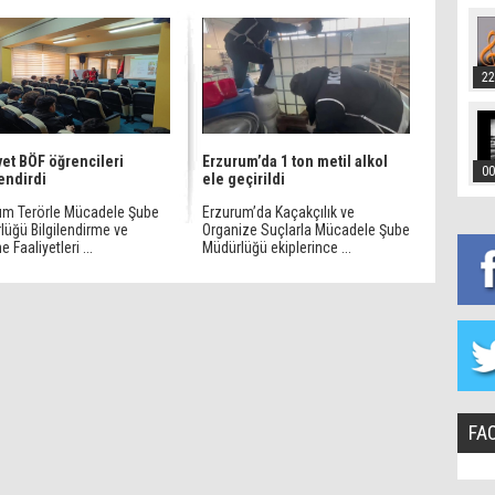
22
et BÖF öğrencileri
Erzurum’da 1 ton metil alkol
00
lendirdi
ele geçirildi
um Terörle Mücadele Şube
Erzurum’da Kaçakçılık ve
lüğü Bilgilendirme ve
Organize Suçlarla Mücadele Şube
 Faaliyetleri ...
Müdürlüğü ekiplerince ...
FA