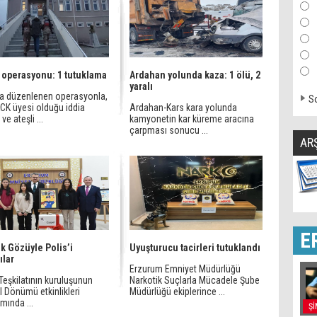
 operasyonu: 1 tutuklama
Ardahan yolunda kaza: 1 ölü, 2
yaralı
da düzenlenen operasyonla,
So
CK üyesi olduğu iddia
Ardahan-Kars kara yolunda
ve ateşli ...
kamyonetin kar küreme aracına
çarpması sonucu ...
AR
E
k Gözüyle Polis’i
Uyuşturucu tacirleri tutuklandı
ılar
Erzurum Emniyet Müdürlüğü
Teşkilatının kuruluşunun
Narkotik Suçlarla Mücadele Şube
l Dönümü etkinlikleri
Müdürlüğü ekiplerince ...
mında ...
Şİ