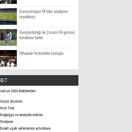
Erzurumspor FK'dan stadyum
teşekkürü
Gençlerbirliği ile Çorum FK golsüz
berabere kaldı
Oltulular festivalde buluştu
KET
rum’un 2026 Beklentileri:
Göçün durması
Hızlı Tren
Doğalgaz ve enerjide indirim
Stadyum
Direkt uçak seferlerinin artırılması