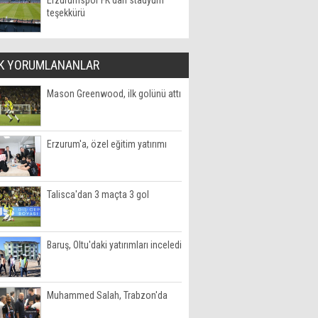
Erzurumspor FK'dan stadyum
teşekkürü
K YORUMLANANLAR
Mason Greenwood, ilk golünü attı
Erzurum'a, özel eğitim yatırımı
Talisca'dan 3 maçta 3 gol
Baruş, Oltu'daki yatırımları inceledi
Muhammed Salah, Trabzon'da