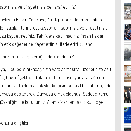
abrınızla ve dirayetinizle bertaraf ettiniz"
öyleyen Bakan Yerlikaya, "Türk polisi, milletimize kâbus
r, yapılan tüm provokasyonları, sabrınızla ve dirayetinizle
zu kaybetmediniz. Tahriklere kapılmadınız, insan hakları
in etik değerlerine riayet ettiniz" ifadelerini kullandı.
in huzurunu ve güvenliğini de korudunuz"
 "150 polis arkadaşınızın yaralanmasına, üzerlerinize asit
oflu, havai fişekli saldırılara ve tüm sinsi oyunlara rağmen
rudunuz. Toplumsal olaylar karşısında nasıl bir tutum içinde
m dünyaya göstererek. Dünyaya örnek oldunuz. Sadece kamu
güvenliğini de korudunuz. Allah sizlerden razı olsun" diye
yonuna giriştiler"