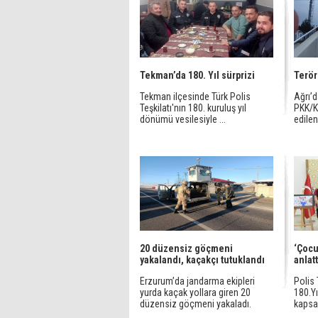
Tekman’da 180. Yıl sürprizi
Terör
Tekman ilçesinde Türk Polis
Ağrı’
Teşkilatı'nın 180. kuruluş yıl
PKK/K
dönümü vesilesiyle ...
edilen 
20 düzensiz göçmeni
‘Çocu
yakalandı, kaçakçı tutuklandı
anlatt
Erzurum’da jandarma ekipleri
Polis 
yurda kaçak yollara giren 20
180.Yı
düzensiz göçmeni yakaladı.
kapsa