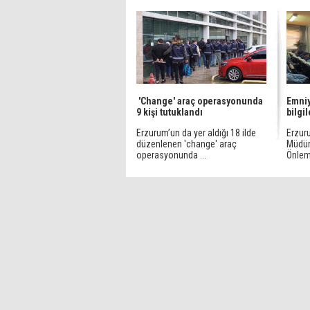
'Change' araç operasyonunda
Emniy
9 kişi tutuklandı
bilgi
Erzurum’un da yer aldığı 18 ilde
Erzur
düzenlenen 'change' araç
Müdür
operasyonunda ...
Önleme