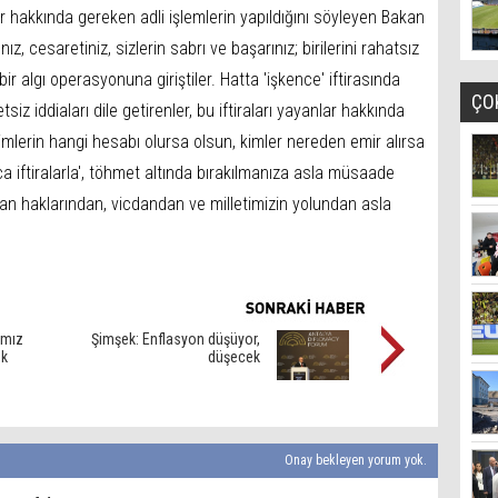
r hakkında gereken adli işlemlerin yapıldığını söyleyen Bakan
ınız, cesaretiniz, sizlerin sabrı ve başarınız; birilerini rahatsız
 bir algı operasyonuna giriştiler. Hatta 'işkence' iftirasında
ÇO
iz iddiaları dile getirenler, bu iftiraları yayanlar hakkında
mlerin hangi hesabı olursa olsun, kimler nereden emir alırsa
kça iftiralarla', töhmet altında bırakılmanıza asla müsaade
an haklarından, vicdandan ve milletimizin yolundan asla
ımız
Şimşek: Enflasyon düşüyor,
ek
düşecek
Onay bekleyen yorum yok.