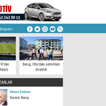
Bölgeden
FK'dan
Baruş, Oltu’daki yatırımları
kkürü
inceledi
ZARLAR
Ahmet Göksan
Kararın Barışı