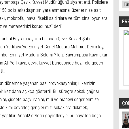
, Bayrampaşa Çevik Kuvvet Müdürlüğünü ziyaret etti. Polislere
150 polis arkadaşınızın yaralanmasına, üzerlerinize asit
çaklı, molotoflu, havai fişekli saldırılara ve tüm sinsi oyunlara
ER
 ve metanetinizi korudunuz" dedi.
, İstanbul Bayrampaşa'da bulunan Çevik Kuvvet Şube
akan Yerlikaya'ya Emniyet Genel Müdürü Mahmut Demirtaş,
stanbul Emniyet Müdürü Selami Yıldız, Bayrampaşa Kaymakamı
akan Ali Yerlikaya, çevik kuvvet bahçesinde hazır ola geçen
tti.
"Son dönemde yaşanan bazı provokasyonlar, ülkemizin
bir kez daha açıkça gösterdi. Bu süreçte sokak çağrısı
lar, şiddete başvuranlar, milli ve manevi değerlerimize
ÇO
ikle kimi çevreler, gençlerimizi sokaklara dökmek,
aptılar. Ancak! sizlerin gayretleriyle, bu hayalleri boşa