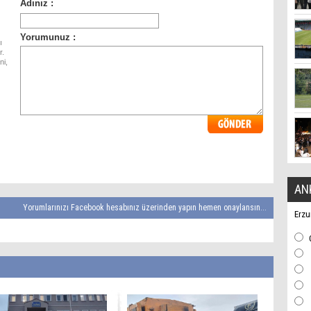
ı
r.
ni,
AN
Yorumlarınızı Facebook hesabınız üzerinden yapın hemen onaylansın...
Erzu