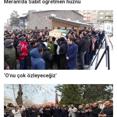
Meram'da Sabit öğretmen hüznü
‘O'nu çok özleyeceğiz'