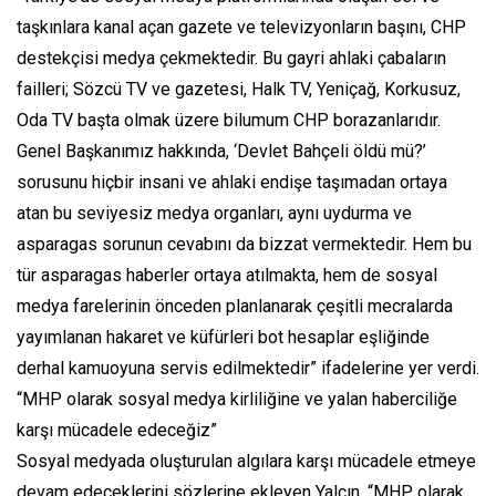
taşkınlara kanal açan gazete ve televizyonların başını, CHP
destekçisi medya çekmektedir. Bu gayri ahlaki çabaların
failleri; Sözcü TV ve gazetesi, Halk TV, Yeniçağ, Korkusuz,
Oda TV başta olmak üzere bilumum CHP borazanlarıdır.
Genel Başkanımız hakkında, ‘Devlet Bahçeli öldü mü?’
sorusunu hiçbir insani ve ahlaki endişe taşımadan ortaya
atan bu seviyesiz medya organları, aynı uydurma ve
asparagas sorunun cevabını da bizzat vermektedir. Hem bu
tür asparagas haberler ortaya atılmakta, hem de sosyal
medya farelerinin önceden planlanarak çeşitli mecralarda
yayımlanan hakaret ve küfürleri bot hesaplar eşliğinde
derhal kamuoyuna servis edilmektedir” ifadelerine yer verdi.
“MHP olarak sosyal medya kirliliğine ve yalan haberciliğe
karşı mücadele edeceğiz”
Sosyal medyada oluşturulan algılara karşı mücadele etmeye
devam edeceklerini sözlerine ekleyen Yalçın, “MHP olarak,