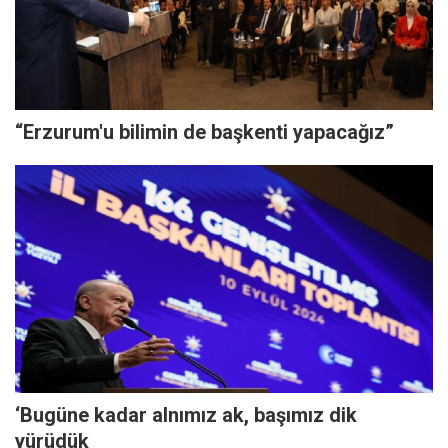
“Erzurum'u bilimin de başkenti yapacağız”
‘Bugüne kadar alnımız ak, başımız dik
yürüdük