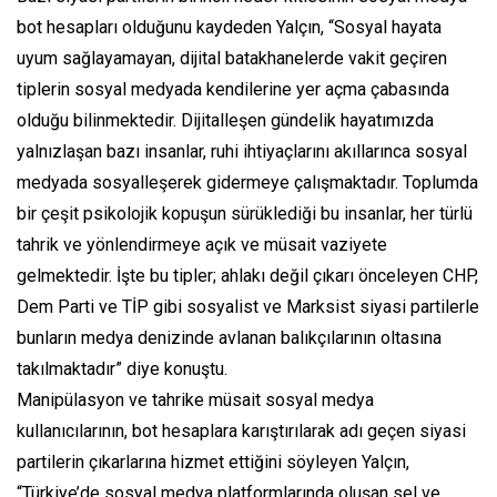
bot hesapları olduğunu kaydeden Yalçın, “Sosyal hayata
uyum sağlayamayan, dijital batakhanelerde vakit geçiren
tiplerin sosyal medyada kendilerine yer açma çabasında
olduğu bilinmektedir. Dijitalleşen gündelik hayatımızda
yalnızlaşan bazı insanlar, ruhi ihtiyaçlarını akıllarınca sosyal
medyada sosyalleşerek gidermeye çalışmaktadır. Toplumda
bir çeşit psikolojik kopuşun sürüklediği bu insanlar, her türlü
tahrik ve yönlendirmeye açık ve müsait vaziyete
gelmektedir. İşte bu tipler; ahlakı değil çıkarı önceleyen CHP,
Dem Parti ve TİP gibi sosyalist ve Marksist siyasi partilerle
bunların medya denizinde avlanan balıkçılarının oltasına
takılmaktadır” diye konuştu.
Manipülasyon ve tahrike müsait sosyal medya
kullanıcılarının, bot hesaplara karıştırılarak adı geçen siyasi
partilerin çıkarlarına hizmet ettiğini söyleyen Yalçın,
“Türkiye’de sosyal medya platformlarında oluşan sel ve