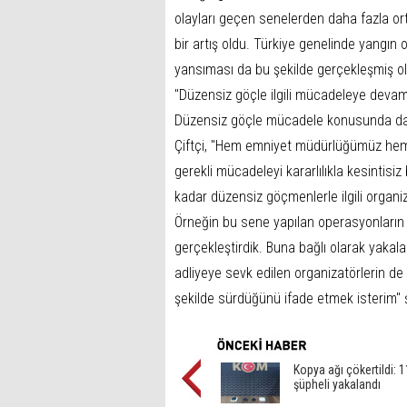
olayları geçen senelerden daha fazla ort
bir artış oldu. Türkiye genelinde yangın o
yansıması da bu şekilde gerçekleşmiş ol
"Düzensiz göçle ilgili mücadeleye devam
Düzensiz göçle mücadele konusunda da g
Çiftçi, "Hem emniyet müdürlüğümüz he
gerekli mücadeleyi kararlılıkla kesintisi
kadar düzensiz göçmenlerle ilgili organi
Örneğin bu sene yapılan operasyonların y
gerçekleştirdik. Buna bağlı olarak yakala
adliyeye sevk edilen organizatörlerin de 
şekilde sürdüğünü ifade etmek isterim" 
Kopya ağı çökertildi: 1
şüpheli yakalandı