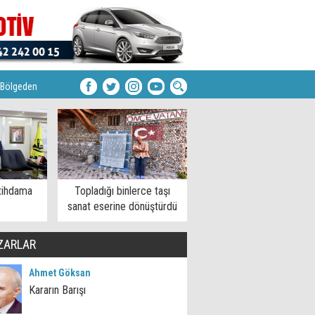
Bölgeden
tihdama
Topladığı binlerce taşı
sanat eserine dönüştürdü
ZARLAR
Ahmet Göksan
Kararın Barışı