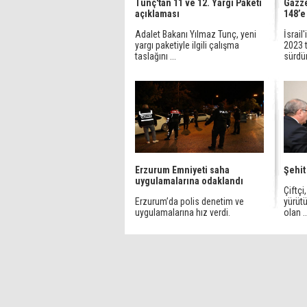
Tunç'tan 11 ve 12. Yargı Paketi
Gazze
açıklaması
148’e
Adalet Bakanı Yılmaz Tunç, yeni
İsrail
yargı paketiyle ilgili çalışma
2023 
taslağını ...
sürdü
Erzurum Emniyeti saha
Şehit
uygulamalarına odaklandı
Çiftçi
Erzurum’da polis denetim ve
yürüt
uygulamalarına hız verdi.
olan ..