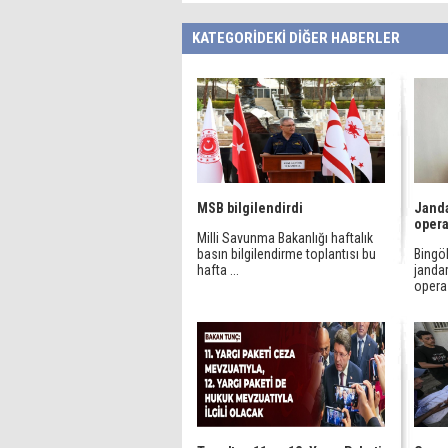
KATEGORİDEKİ DİĞER HABERLER
MSB bilgilendirdi
Janda
oper
Milli Savunma Bakanlığı haftalık
basın bilgilendirme toplantısı bu
Bingöl
hafta ...
janda
opera