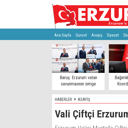
Ana Sayfa
Guncel
Asayiş
Siyaset
Ek
Türkiye
Teknoloji
Baruş: Erzurum vatan
Bağımlı
savunmasının simge
Koord
şehirlerinden
>
HABERLER
ASAYİŞ
Vali Çiftçi Erzurum