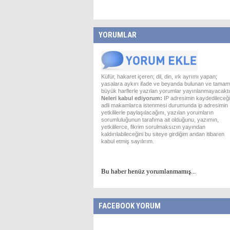
YORUMLAR
Küfür, hakaret içeren; dil, din, ırk ayrımı yapan;
yasalara aykırı ifade ve beyanda bulunan ve tamam
büyük harflerle yazılan yorumlar yayınlanmayacaktı
Neleri kabul ediyorum:
IP adresimin kaydedileceği
adli makamlarca istenmesi durumunda ip adresimin
yetkililerle paylaşılacağını, yazılan yorumların
sorumluluğunun tarafıma ait olduğunu, yazımın,
yetkililerce, fikrim sorulmaksızın yayından
kaldırılabileceğini bu siteye girdiğim andan itibaren
kabul etmiş sayılırım.
Bu haber henüz yorumlanmamış...
FACEBOOK YORUM