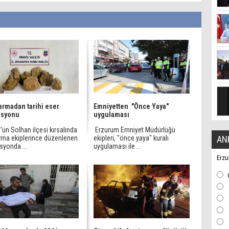
rmadan tarihi eser
Emniyetten "Önce Yaya"
asyonu
uygulaması
’ün Solhan ilçesi kırsalında
Erzurum Emniyet Müdürlüğü
rma ekiplerince düzenlenen
ekipleri, "önce yaya" kuralı
AN
syonda ...
uygulaması ile ...
Erzu