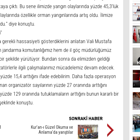
aya çıktı. Bu sene ilimizde yangın olaylarında yüzde 45,3'lük
laylarında özellikle orman yangınlarında artış oldu. İlimize
du." diye konuştu.
"
erekli hassasiyeti gösterdiklerini anlatan Vali Mustafa
m jandarma komutanlığımız hem de il göç müdürlüğümüz
z bir şekilde yürütüyor. Bundan sonra da elimizden geldiği
zatörlerle ilgili çalışmalarımız mücadelemiz devam edecek.
üzde 15,4 arttığını ifade edebilirim. Daha fazla operasyon
nan organizatör sayılarının yüzde 27 oranında arttığını
yüzde 129 oranında tutuklamaların arttığını bunun kararlı bir
şeklinde konuştu.
1
Kur’an-ı Güzel Okuma ve
Anlama'da yarıştılar