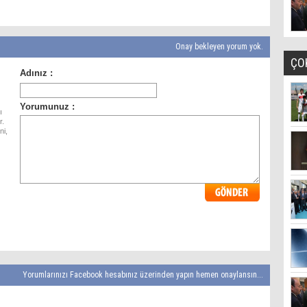
Onay bekleyen yorum yok.
ÇO
ı
r.
ni,
Yorumlarınızı Facebook hesabınız üzerinden yapın hemen onaylansın...