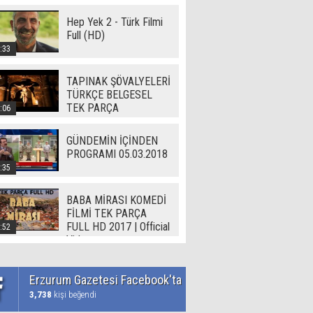
Hep Yek 2 - Türk Filmi
Full (HD)
:33
TAPINAK ŞÖVALYELERİ
TÜRKÇE BELGESEL
TEK PARÇA
:06
GÜNDEMİN İÇİNDEN
PROGRAMI 05.03.2018
:35
BABA MİRASI KOMEDİ
FİLMİ TEK PARÇA
FULL HD 2017 | Official
:52
Video
Erzurum Gazetesi Facebook'ta
3,738
kişi beğendi