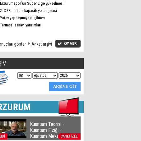
Erzurumspor’un Süper Lige yükselmesi
2. OSB’nin tam kapasiteye ulaşması
Yatay yapılaşmaya geçilmesi
Tarımsal sanayi yatırımları
nuçları göster
Anket arşivi
ŞİV
RZURUM
Kuantum Teorisi -
Kuantum Fiziği -
Kuantum Mekaniği
MDİ
CANLI İZLE