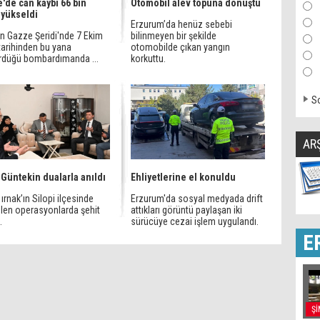
'de can kaybı 66 bin
Otomobil alev topuna dönüştü
 yükseldi
Erzurum’da henüz sebebi
'in Gazze Şeridi'nde 7 Ekim
bilinmeyen bir şekilde
tarihinden bu yana
otomobilde çıkan yangın
rdüğü bombardımanda ...
korkuttu.
So
AR
 Güntekin dualarla anıldı
Ehliyetlerine el konuldu
, ırnak’ın Silopi ilçesinde
Erzurum'da sosyal medyada drift
ülen operasyonlarda şehit
attıkları görüntü paylaşan iki
.
sürücüye cezai işlem uygulandı.
E
Şİ