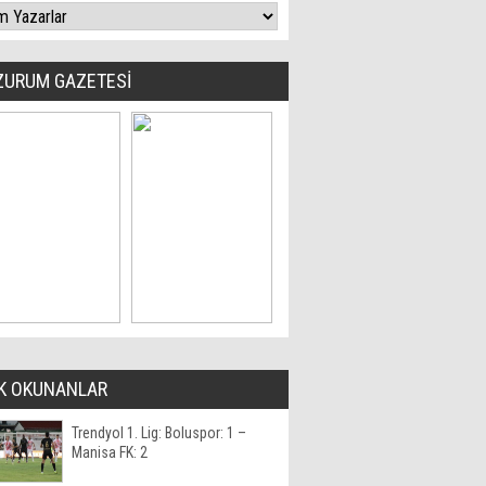
ZURUM GAZETESİ
K OKUNANLAR
Trendyol 1. Lig: Boluspor: 1 –
Manisa FK: 2