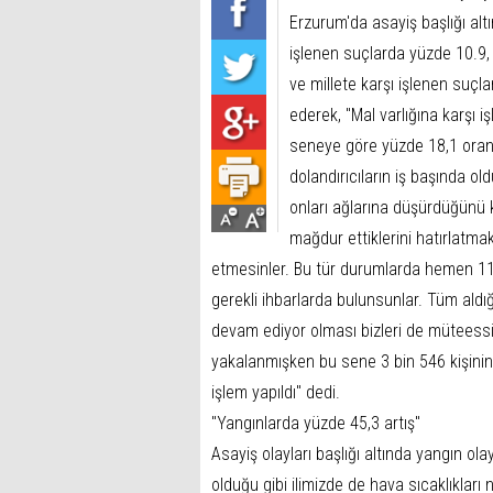
Erzurum'da asayiş başlığı alt
işlenen suçlarda yüzde 10.9, 
ve millete karşı işlenen suçl
ederek, "Mal varlığına karşı i
seneye göre yüzde 18,1 oranı
dolandırıcıların iş başında ol
onları ağlarına düşürdüğünü k
mağdur ettiklerini hatırlatmak
etmesinler. Bu tür durumlarda hemen 11
gerekli ihbarlarda bulunsunlar. Tüm aldı
devam ediyor olması bizleri de müteessir e
yakalanmışken bu sene 3 bin 546 kişinin
işlem yapıldı" dedi.
"Yangınlarda yüzde 45,3 artış"
Asayiş olayları başlığı altında yangın ol
olduğu gibi ilimizde de hava sıcaklıkları