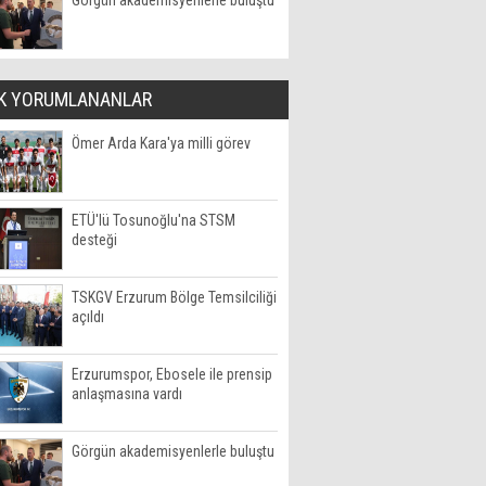
Görgün akademisyenlerle buluştu
K YORUMLANANLAR
Ömer Arda Kara'ya milli görev
ETÜ'lü Tosunoğlu'na STSM
desteği
TSKGV Erzurum Bölge Temsilciliği
açıldı
Erzurumspor, Ebosele ile prensip
anlaşmasına vardı
Görgün akademisyenlerle buluştu