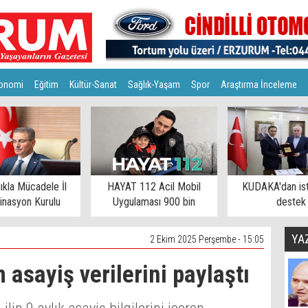
onomi
Eğitim
Kültür-Sanat
Sağlık-Yaşam
Spor
Araştırma İnceleme
lıkla Mücadele İl
HAYAT 112 Acil Mobil
KUDAKA'dan is
inasyon Kurulu
Uygulaması 900 bin
destek
toplandı
eşiğinde
YA
2 Ekim 2025 Perşembe - 15:05
 asayiş verilerini paylaştı