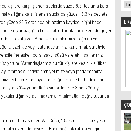
ında kişilere karşı işlenen suçlarda yüzde 8.8, topluma karşı
mal varlığına karşı işlenen suçlarda yüzde 18.3 ve devlete
ER
arda yüzde 28,5 oranında bir azalma kaydedildiğini ifade
şlenen suçlar başlığı altında dolandırıcılık hadiselerinde geçen
nda bir azalış var. Ama tüm uyarılarımıza rağmen yine
duğunu özellikle yaşlı vatandaşlarımızı kandırmak suretiyle
endilerine asker, polis, savcı süsü vererek insanlarımızı
 istiyorum. Vatandaşlarımız bu tür kişilere kesinlikle itibar
2'yi aramak suretiyle emniyetimize veya jandarmamıza
ğımız tedbirlere tüm uyarılara rağmen yine bu hadiselerin
diyor. 2024 yılının ilk 9 ayında ilimizde 3 bin 226 kişi
 yakalandığını ve adli makamların talimatları doğrultusunda
ÇO
aylarına da temas eden Vali Çiftçi, "Bu sene tüm Türkiye'de
 normalin üzerinde seyretti. Buna bağlı olarak da yangın