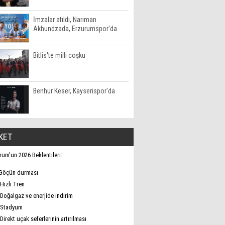
İmzalar atıldı, Nariman
Akhundzada, Erzurumspor'da
Bitlis'te milli coşku
Benhur Keser, Kayserispor'da
KET
rum’un 2026 Beklentileri:
Göçün durması
Hızlı Tren
Doğalgaz ve enerjide indirim
Stadyum
Direkt uçak seferlerinin artırılması