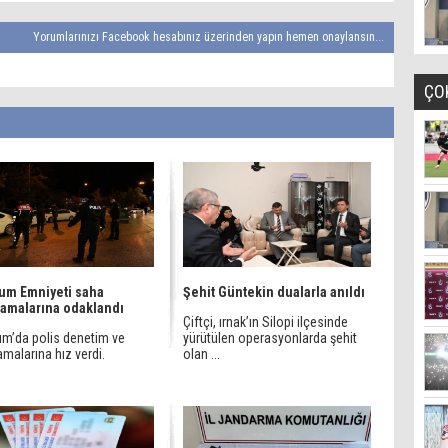
Yorumlarınızı Facebook hesabınız üzerinden yapın hemen onaylansın...
ÇO
um Emniyeti saha
Şehit Güntekin dualarla anıldı
amalarına odaklandı
Çiftçi, ırnak’ın Silopi ilçesinde
um’da polis denetim ve
yürütülen operasyonlarda şehit
malarına hız verdi.
olan ...