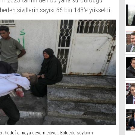
Ekim 2023 tarihinden bu yana sürdürdüğü
en sivillerin sayısı 66 bin 148’e yükseldi.
illeri hedef almaya devam ediyor. Bölgede soykırım