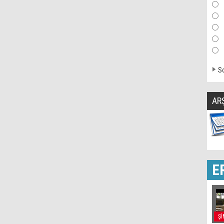
So
AR
E
Şİ