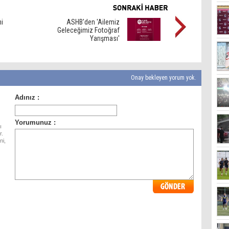
ni
ASHB'den 'Ailemiz
Geleceğimiz Fotoğraf
Yarışması'
Onay bekleyen yorum yok.
ı
r.
ni,