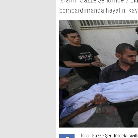
İsrail'in Gazze Şeridi'nde 7 
bombardımanda hayatını kaybed
İsrail Gazze Şeridi'ndeki siv