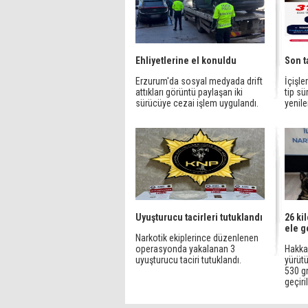
Ehliyetlerine el konuldu
Son t
Erzurum'da sosyal medyada drift
İçişle
attıkları görüntü paylaşan iki
tip sü
sürücüye cezai işlem uygulandı.
yenile
Uyuşturucu tacirleri tutuklandı
26 ki
ele g
Narkotik ekiplerince düzenlenen
operasyonda yakalanan 3
Hakkar
uyuşturucu taciri tutuklandı.
yürütü
530 g
geçiril