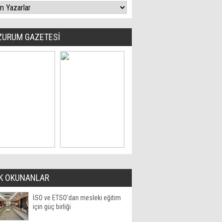
ZURUM GAZETESİ
K OKUNANLAR
İSO ve ETSO'dan mesleki eğitim
için güç birliği