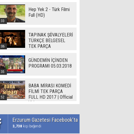
Hep Yek 2 - Türk Filmi
Full (HD)
:33
TAPINAK ŞÖVALYELERİ
TÜRKÇE BELGESEL
TEK PARÇA
:06
GÜNDEMİN İÇİNDEN
PROGRAMI 05.03.2018
:35
BABA MİRASI KOMEDİ
FİLMİ TEK PARÇA
FULL HD 2017 | Official
:52
Video
Erzurum Gazetesi Facebook'ta
3,738
kişi beğendi