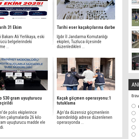
arih 31 Ekim
Tarihi eser kaçakçılarına darbe
ri Bakanı Ali Yerlikaya, eski
Iğdır İl Jandarma Komutanlığı
rücü belgelerindeki
ekipleri, Tuzluca ilçesinde
me ...
düzenledikleri ...
AN
Erzu
lo 530 gram uyuşturucu
Kaçak göçmen operasyonu:1
eçirildi
tutuklama
i’de polis ekiplerince
Ağrı'da düzensiz göçmenlerin
len çalışmalarda 26 kilo
barındırıldığı adrese düzenlenen
ram uyuşturucu madde ele
operasyonda ...
di.