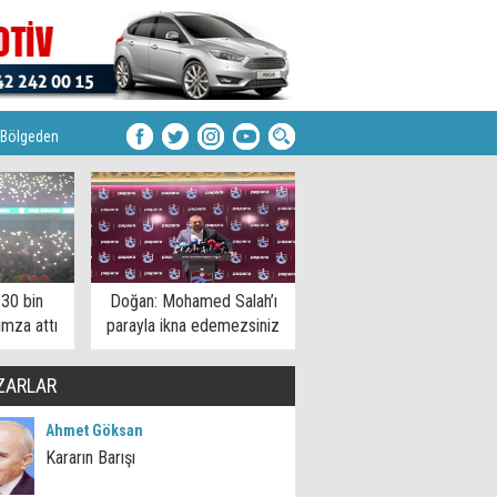
Bölgeden
 30 bin
Doğan: Mohamed Salah’ı
imza attı
parayla ikna edemezsiniz
ZARLAR
Ahmet Göksan
Kararın Barışı