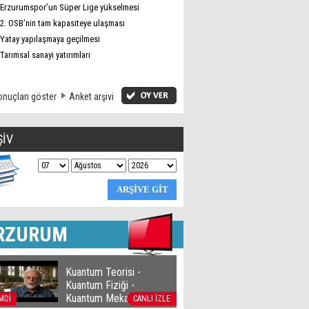
Erzurumspor’un Süper Lige yükselmesi
2. OSB’nin tam kapasiteye ulaşması
Yatay yapılaşmaya geçilmesi
Tarımsal sanayi yatırımları
nuçları göster
Anket arşivi
ŞİV
RZURUM
Kuantum Teorisi -
Kuantum Fiziği -
Kuantum Mekaniği
MDİ
CANLI İZLE