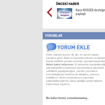
Kacır KOSGEB desteği
paylaştı
YORUMLAR
Küfür, hakaret içeren; dil, din, ırk ayrımı yapan;
yasalara aykırı ifade ve beyanda bulunan ve tamam
büyük harflerle yazılan yorumlar yayınlanmayacaktı
Neleri kabul ediyorum:
IP adresimin kaydedileceği
adli makamlarca istenmesi durumunda ip adresimin
yetkililerle paylaşılacağını, yazılan yorumların
sorumluluğunun tarafıma ait olduğunu, yazımın,
yetkililerce, fikrim sorulmaksızın yayından
kaldırılabileceğini bu siteye girdiğim andan itibaren
kabul etmiş sayılırım.
Bu haber henüz yorumlanmamış...