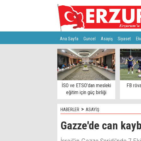
Ana Sayfa
Guncel
Asayiş
Siyaset
Ek
Türkiye
Teknoloji
İSO ve ETSO’dan mesleki
FB röva
eğitim için güç birliği
>
HABERLER
ASAYİŞ
Gazze'de can kayb