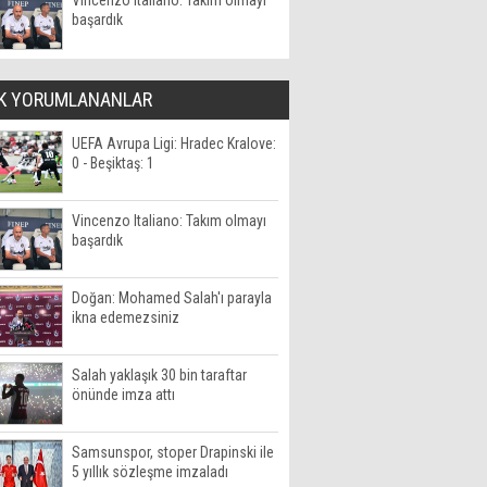
Vincenzo Italiano: Takım olmayı
başardık
K YORUMLANANLAR
UEFA Avrupa Ligi: Hradec Kralove:
0 - Beşiktaş: 1
Vincenzo Italiano: Takım olmayı
başardık
Doğan: Mohamed Salah'ı parayla
ikna edemezsiniz
Salah yaklaşık 30 bin taraftar
önünde imza attı
Samsunspor, stoper Drapinski ile
5 yıllık sözleşme imzaladı