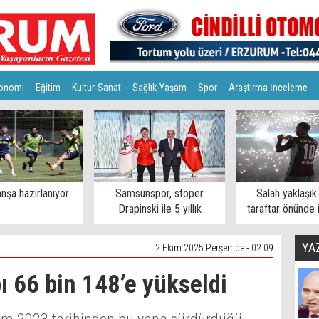
onomi
Eğitim
Kültür-Sanat
Sağlık-Yaşam
Spor
Araştırma İnceleme
nşa hazırlanıyor
Samsunspor, stoper
Salah yaklaşık
Drapinski ile 5 yıllık
taraftar önünde 
sözleşme imzaladı
YA
2 Ekim 2025 Perşembe - 02:09
ı 66 bin 148’e yükseldi