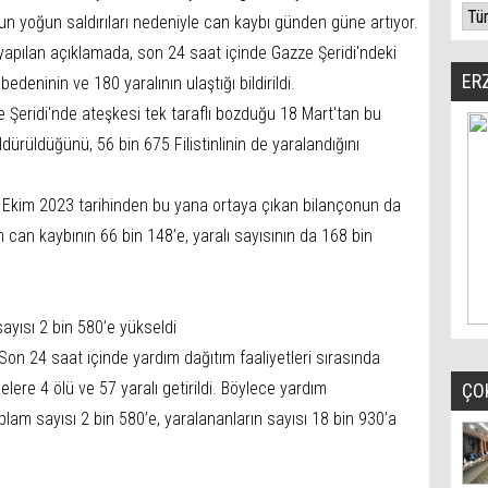
un yoğun saldırıları nedeniyle can kaybı günden güne artıyor.
n yapılan açıklamada, son 24 saat içinde Gazze Şeridi'ndeki
ER
edeninin ve 180 yaralının ulaştığı bildirildi.
ze Şeridi'nde ateşkesi tek taraflı bozduğu 18 Mart'tan bu
öldürüldüğünü, 56 bin 675 Filistinlinin de yaralandığını
ğı 7 Ekim 2023 tarihinden bu yana ortaya çıkan bilançonun da
m can kaybının 66 bin 148’e, yaralı sayısının da 168 bin
sayısı 2 bin 580’e yükseldi
Son 24 saat içinde yardım dağıtım faaliyetleri sırasında
ere 4 ölü ve 57 yaralı getirildi. Böylece yardım
ÇO
plam sayısı 2 bin 580’e, yaralananların sayısı 18 bin 930’a