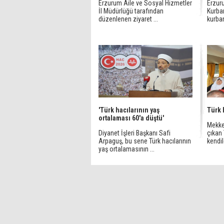
Erzurum Aile ve Sosyal Hizmetler
Erzur
İl Müdürlüğü tarafından
Kurba
düzenlenen ziyaret ...
kurban
'Türk hacılarının yaş
Türk h
ortalaması 60'a düştü'
Mekke
Diyanet İşleri Başkanı Safi
çıkan 
Arpaguş, bu sene Türk hacılarının
kendil
yaş ortalamasının ...