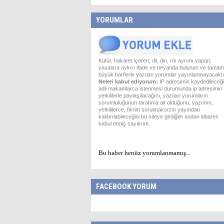
YORUMLAR
Küfür, hakaret içeren; dil, din, ırk ayrımı yapan;
yasalara aykırı ifade ve beyanda bulunan ve tamam
büyük harflerle yazılan yorumlar yayınlanmayacaktı
Neleri kabul ediyorum:
IP adresimin kaydedileceği
adli makamlarca istenmesi durumunda ip adresimin
yetkililerle paylaşılacağını, yazılan yorumların
sorumluluğunun tarafıma ait olduğunu, yazımın,
yetkililerce, fikrim sorulmaksızın yayından
kaldırılabileceğini bu siteye girdiğim andan itibaren
kabul etmiş sayılırım.
Bu haber henüz yorumlanmamış...
FACEBOOK YORUM