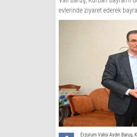
Vali Baruş, Kurban Bayramı do
evlerinde ziyaret ederek bayra
Erzurum Valisi Aydın Baruş, 