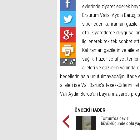
evlerinde ziyaret ederek bayr
Erzurum Valisi Aydın Baruş,
siper eden kahraman gaziler
etti. Ziyaretlerde duygusal an
ilgilenerek tek tek sohbet etti
Kahraman gazilerin ve aileler
sağlık, huzur ve afiyet teme
aileleri ve gazilerin yanında
bedellerin asla unutulmayacağını ifade e
aileleri ise Vali Baruş’a teşekkürlerini ilett
Vali Aydın Baruş’un bayram ziyareti prog
Tortum'da ceviz
büyüklüğünde dolu ya