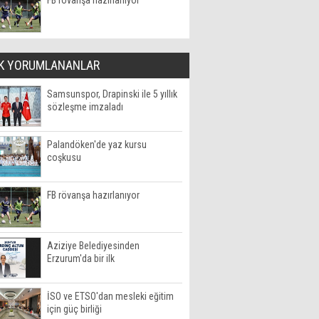
FB rövanşa hazırlanıyor
K YORUMLANANLAR
Samsunspor, Drapinski ile 5 yıllık
sözleşme imzaladı
Palandöken'de yaz kursu
coşkusu
FB rövanşa hazırlanıyor
Aziziye Belediyesinden
Erzurum'da bir ilk
İSO ve ETSO'dan mesleki eğitim
için güç birliği