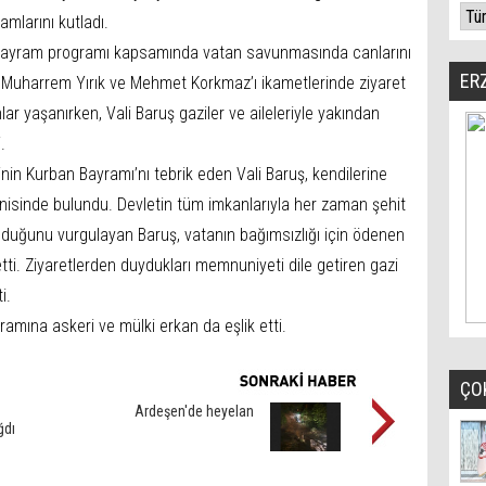
amlarını kutladı.
 bayram programı kapsamında vatan savunmasında canlarını
ER
 Muharrem Yırık ve Mehmet Korkmaz’ı ikametlerinde ziyaret
lar yaşanırken, Vali Baruş gaziler ve aileleriyle yakından
.
inin Kurban Bayramı’nı tebrik eden Vali Baruş, kendilerine
nnisinde bulundu. Devletin tüm imkanlarıyla her zaman şehit
 olduğunu vurgulayan Baruş, vatanın bağımsızlığı için ödenen
tti. Ziyaretlerden duydukları memnuniyeti dile getiren gazi
i.
ramına askeri ve mülki erkan da eşlik etti.
ÇO
Ardeşen'de heyelan
ğdı