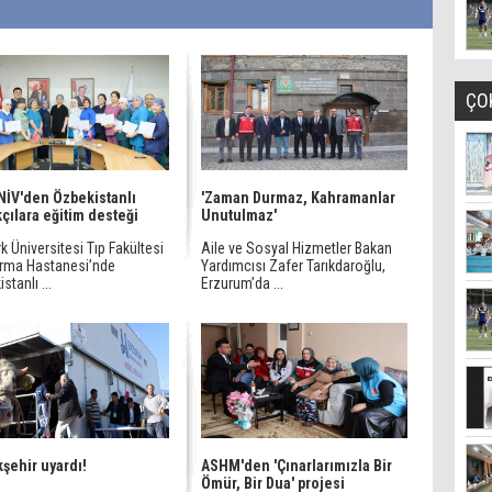
ÇO
İV'den Özbekistanlı
'Zaman Durmaz, Kahramanlar
kçılara eğitim desteği
Unutulmaz'
k Üniversitesi Tıp Fakültesi
Aile ve Sosyal Hizmetler Bakan
ırma Hastanesi’nde
Yardımcısı Zafer Tarıkdaroğlu,
stanlı ...
Erzurum’da ...
şehir uyardı!
ASHM'den 'Çınarlarımızla Bir
Ömür, Bir Dua' projesi