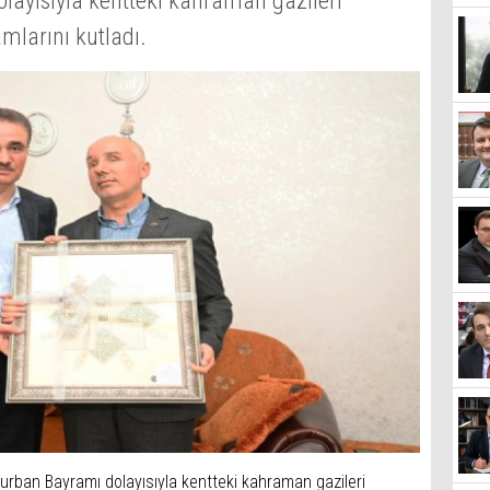
layısıyla kentteki kahraman gazileri
mlarını kutladı.
Kurban Bayramı dolayısıyla kentteki kahraman gazileri