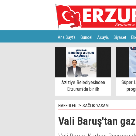
Ana Sayfa
Guncel
Asayiş
Siyaset
Ek
Türkiye
Teknoloji
Aziziye Belediyesinden
Süper L
Erzurum'da bir ilk
progr
>
HABERLER
SAĞLIK-YAŞAM
Vali Baruş'tan gaz