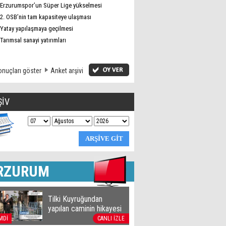
Erzurumspor’un Süper Lige yükselmesi
2. OSB’nin tam kapasiteye ulaşması
Yatay yapılaşmaya geçilmesi
Tarımsal sanayi yatırımları
nuçları göster
Anket arşivi
ŞİV
RZURUM
Tilki Kuyruğundan
yapılan caminin hikayesi
MDİ
CANLI İZLE