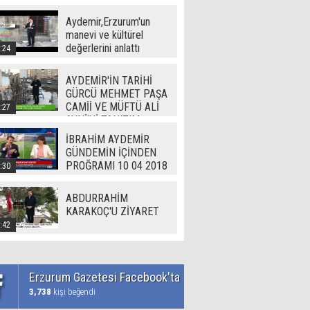
Aydemir,Erzurum'un
manevi ve kültürel
değerlerini anlattı
:24
AYDEMİR'İN TARİHİ
GÜRCÜ MEHMET PAŞA
CAMİİ VE MÜFTÜ ALİ
:27
AVNİ'Yİ TANITIM
İBRAHİM AYDEMİR
GÜNDEMİN İÇİNDEN
PROĞRAMI 10 04 2018
:30
ABDURRAHİM
KARAKOÇ'U ZİYARET
:42
Erzurum Gazetesi Facebook'ta
3,738
kişi beğendi