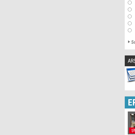
So
AR
E
Şİ