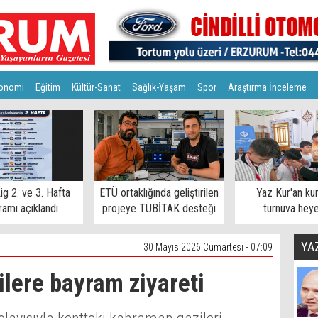
onomi
Eğitim
Kültür-Sanat
Sağlık-Yaşam
Spor
Araştırma İnceleme
ig 2. ve 3. Hafta
ETÜ ortaklığında geliştirilen
Yaz Kur'an ku
amı açıklandı
projeye TÜBİTAK desteği
turnuva hey
YA
30 Mayıs 2026 Cumartesi - 07:09
ilere bayram ziyareti