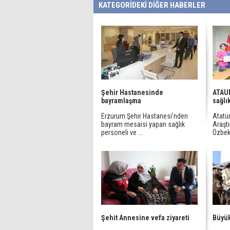
KATEGORİDEKİ DİĞER HABERLER
Şehir Hastanesinde
ATAUN
bayramlaşma
sağlı
Erzurum Şehir Hastanesi’nden
Atatür
bayram mesaisi yapan sağlık
Araşt
personeli ve ...
Özbeki
Şehit Annesine vefa ziyareti
Büyük