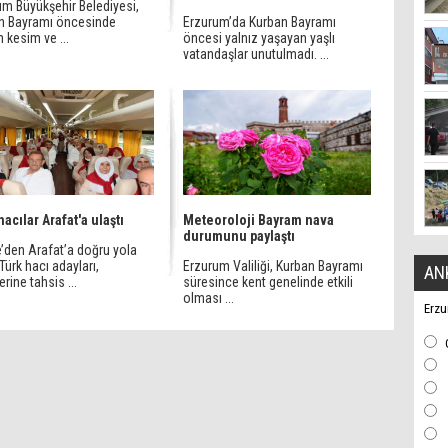
um Büyükşehir Belediyesi,
n Bayramı öncesinde
Erzurum’da Kurban Bayramı
 kesim ve ...
öncesi yalnız yaşayan yaşlı
vatandaşlar unutulmadı. ...
acılar Arafat'a ulaştı
Meteoroloji Bayram nava
durumunu paylaştı
’den Arafat’a doğru yola
Türk hacı adayları,
Erzurum Valiliği, Kurban Bayramı
AN
erine tahsis ...
süresince kent genelinde etkili
olması ...
Erzu