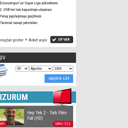
Erzurumspor’un Süper Lige yükselmesi
2. OSB’nin tam kapasiteye ulaşması
Yatay yapılaşmaya geçilmesi
Tarımsal sanayi yatırımları
nuçları göster
Anket arşivi
ŞİV
RZURUM
Hep Yek 2 - Türk Filmi
Full (HD)
MDİ
CANLI İZLE