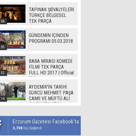
TAPINAK ŞÖVALYELERİ
TÜRKÇE BELGESEL
TEK PARÇA
:06
GÜNDEMİN İÇİNDEN
PROGRAMI 05.03.2018
:35
BABA MİRASI KOMEDİ
FİLMİ TEK PARÇA
FULL HD 2017 | Official
:52
Video
AYDEMİR'İN TARİHİ
GÜRCÜ MEHMET PAŞA
CAMİİ VE MÜFTÜ ALİ
:14
AVNİ'Yİ TANITIM
Erzurum Gazetesi Facebook'ta
3,738
kişi beğendi