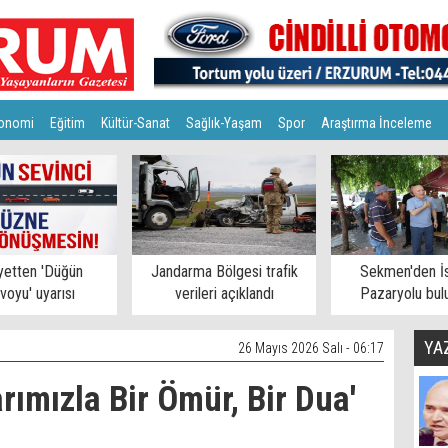
onomi
Eğitim
Kültür-Sanat
Sağlık-Yaşam
Spor
Araştırma İnceleme
yetten 'Düğün
Jandarma Bölgesi trafik
Sekmen'den İs
voyu' uyarısı
verileri açıklandı
Pazaryolu bul
YA
26 Mayıs 2026 Salı - 06:17
rımızla Bir Ömür, Bir Dua'