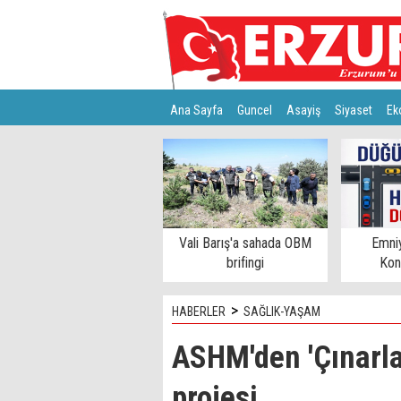
Ana Sayfa
Guncel
Asayiş
Siyaset
Ek
Türkiye
Teknoloji
Vali Barış'a sahada OBM
Emni
brifingi
Kon
>
HABERLER
SAĞLIK-YAŞAM
ASHM'den 'Çınarla
projesi