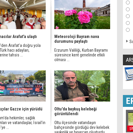
acılar Arafat'a ulaştı
Meteoroloji Bayram nava
durumunu paylaştı
So
’den Arafat’a doğru yola
Türk hacı adayları,
Erzurum Valiliği, Kurban Bayramı
erine tahsis ...
süresince kent genelinde etkili
AR
olması ...
E
kçılar Gazze için yürüdü
Oltu'da baykuş kelebeği
görüntülendi
m'da hekimler, sağlık
nları ve vatandaşlar, İsrail'in
Oltu ilçesinde vatandaşın
ye ...
bahçesinde gördüğü dev kelebek
Şİ
şaşkınlık ve heyecan oluşturdu.