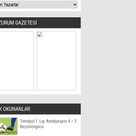
ZURUM GAZETESİ
K OKUNANLAR
Trendyol 1. Lig: Antalyaspor 4 – 3
Keçiörengücü