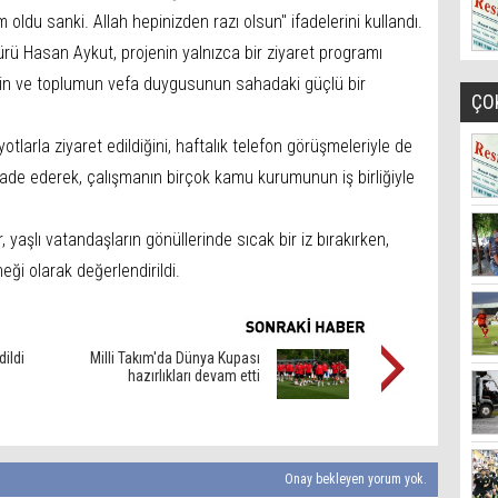
ldu sanki. Allah hepinizden razı olsun" ifadelerini kullandı.
rü Hasan Aykut, projenin yalnızca bir ziyaret programı
linin ve toplumun vefa duygusunun sahadaki güçlü bir
ÇO
yotlarla ziyaret edildiğini, haftalık telefon görüşmeleriyle de
i ifade ederek, çalışmanın birçok kamu kurumunun iş birliğiyle
 yaşlı vatandaşların gönüllerinde sıcak bir iz bırakırken,
ği olarak değerlendirildi.
dildi
Milli Takım'da Dünya Kupası
hazırlıkları devam etti
Onay bekleyen yorum yok.