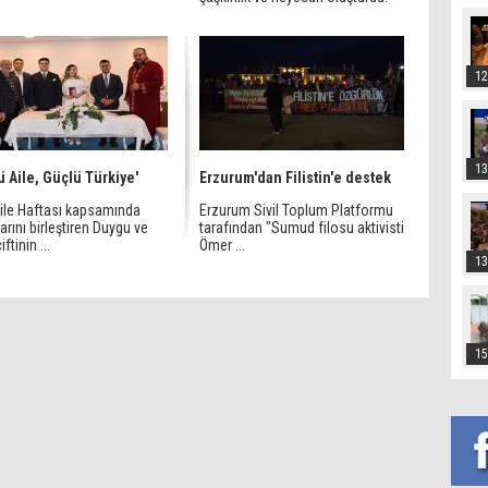
12
13
ü Aile, Güçlü Türkiye'
Erzurum'dan Filistin'e destek
Aile Haftası kapsamında
Erzurum Sivil Toplum Platformu
arını birleştiren Duygu ve
tarafından "Sumud filosu aktivisti
ftinin ...
Ömer ...
13
15