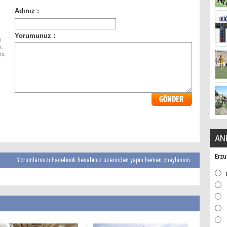
ı
r.
ni,
AN
Erzu
Yorumlarınızı Facebook hesabınız üzerinden yapın hemen onaylansın...