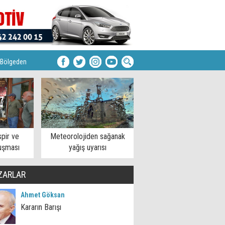
Bölgeden
pir ve
Meteorolojiden sağanak
uşması
yağış uyarısı
ZARLAR
Ahmet Göksan
Kararın Barışı