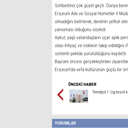
Sohbetimiz çok güzel geçti. Dünya benim o
Erzurum Aile ve Sosyal Hizmetler İl Müdü
olmadığını belirterek, devletin şefkat e
yansıması olduğunu söyledi.
Aykut, yaşlı vatandaşların üçer aylık peri
olası ihtiyaç ve risklerin takip edildiğin
sistemli şekilde yürütüldüğünü kaydetti.
Bayram öncesi gerçekleştirilen ziyaretler,
Erzurum’da vefa kültürünün güçlü bir örne
Trendyol 1. Lig tescil e
YORUMLAR