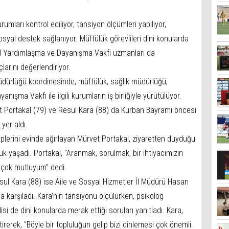
rumları kontrol ediliyor, tansiyon ölçümleri yapılıyor,
syal destek sağlanıyor. Müftülük görevlileri dini konularda
yal Yardımlaşma ve Dayanışma Vakfı uzmanları da
larını değerlendiriyor.
Müdürlüğü koordinesinde, müftülük, sağlık müdürlüğü,
şma Vakfı ile ilgili kurumların iş birliğiyle yürütülüyor.
t Portakal (79) ve Resul Kara (88) da Kurban Bayramı öncesi
yer aldı.
iplerini evinde ağırlayan Mürvet Portakal, ziyaretten duyduğu
k yaşadı. Portakal, "Aranmak, sorulmak, bir ihtiyacımızın
 çok mutluyum" dedi.
sul Kara (88) ise Aile ve Sosyal Hizmetler İl Müdürü Hasan
a karşıladı. Kara’nın tansiyonu ölçülürken, psikolog
si de dini konularda merak ettiği soruları yanıtladı. Kara,
rerek, "Böyle bir topluluğun gelip bizi dinlemesi çok önemli.