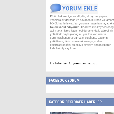
Küfür, hakaret içeren; dil, din, ırk ayrımı yapan;
yasalara aykırı ifade ve beyanda bulunan ve tamam
büyük harflerle yazılan yorumlar yayınlanmayacaktı
Neleri kabul ediyorum:
IP adresimin kaydedileceği
adli makamlarca istenmesi durumunda ip adresimin
yetkililerle paylaşılacağını, yazılan yorumların
sorumluluğunun tarafıma ait olduğunu, yazımın,
yetkililerce, fikrim sorulmaksızın yayından
kaldırılabileceğini bu siteye girdiğim andan itibaren
kabul etmiş sayılırım.
Bu haber henüz yorumlanmamış...
FACEBOOK YORUM
KATEGORİDEKİ DİĞER HABERLER