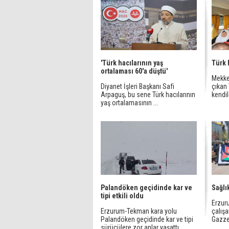
'Türk hacılarının yaş
Türk h
ortalaması 60'a düştü'
Mekke
Diyanet İşleri Başkanı Safi
çıkan 
Arpaguş, bu sene Türk hacılarının
kendil
yaş ortalamasının ...
Palandöken geçidinde kar ve
Sağlı
tipi etkili oldu
Erzuru
Erzurum-Tekman kara yolu
çalışa
Palandöken geçidinde kar ve tipi
Gazze'
sürücülere zor anlar yaşattı.