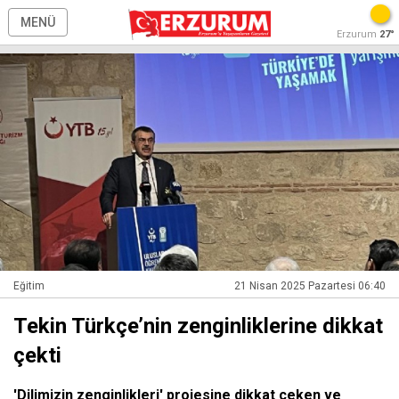
MENÜ
Erzurum
27°
Eğitim
21 Nisan 2025 Pazartesi 06:40
Tekin Türkçe’nin zenginliklerine dikkat
çekti
'Dilimizin zenginlikleri' projesine dikkat çeken ve