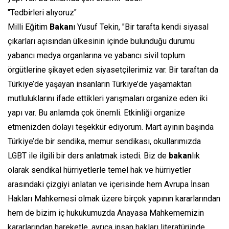
"Tedbirleri alıyoruz"
Milli Eğitim
Bakan
ı Yusuf Tekin, "Bir tarafta kendi siyasal
çıkarları açısından ülkesinin içinde bulunduğu durumu
yabancı medya organlarına ve yabancı sivil toplum
örgütlerine şikayet eden siyasetçilerimiz var. Bir taraftan da
Türkiye’de yaşayan insanların Türkiye’de yaşamaktan
mutluluklarını ifade ettikleri yarışmaları organize eden iki
yapı var. Bu anlamda çok önemli. Etkinliği organize
etmenizden dolayı teşekkür ediyorum. Mart ayının başında
Türkiye’de bir sendika, memur sendikası, okullarımızda
LGBT ile ilgili bir ders anlatmak istedi. Biz de
bakan
lık
olarak sendikal hürriyetlerle temel hak ve hürriyetler
arasındaki çizgiyi anlatan ve içerisinde hem Avrupa İnsan
Hakları Mahkemesi olmak üzere birçok yapının kararlarından
hem de bizim iç hukukumuzda Anayasa Mahkememizin
kararlarından hareketle, ayrıca insan hakları literatüründe