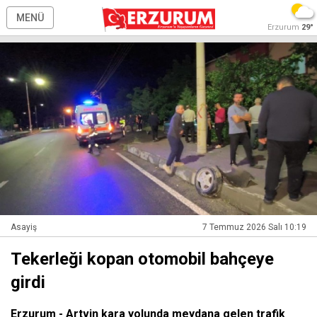
MENÜ
Erzurum
29°
Asayiş
7 Temmuz 2026 Salı 10:19
Tekerleği kopan otomobil bahçeye
girdi
Erzurum - Artvin kara yolunda meydana gelen trafik