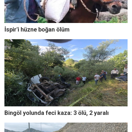
İspir'i hüzne boğan ölüm
Bingöl yolunda feci kaza: 3 ölü, 2 yaralı