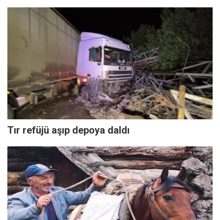
Tır refüjü aşıp depoya daldı