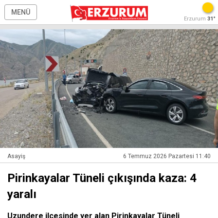
MENÜ
Erzurum
31°
Asayiş
6 Temmuz 2026 Pazartesi 11:40
Pirinkayalar Tüneli çıkışında kaza: 4
yaralı
Uzundere ilçesinde yer alan Pirinkayalar Tüneli