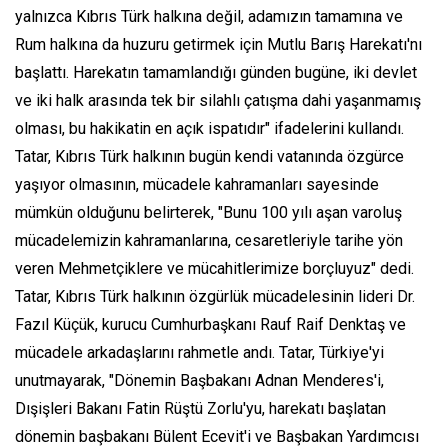
yalnızca Kıbrıs Türk halkına değil, adamızın tamamına ve
Rum halkına da huzuru getirmek için Mutlu Barış Harekatı'nı
başlattı. Harekatın tamamlandığı günden bugüne, iki devlet
ve iki halk arasında tek bir silahlı çatışma dahi yaşanmamış
olması, bu hakikatin en açık ispatıdır" ifadelerini kullandı.
Tatar, Kıbrıs Türk halkının bugün kendi vatanında özgürce
yaşıyor olmasının, mücadele kahramanları sayesinde
mümkün olduğunu belirterek, "Bunu 100 yılı aşan varoluş
mücadelemizin kahramanlarına, cesaretleriyle tarihe yön
veren Mehmetçiklere ve mücahitlerimize borçluyuz" dedi.
Tatar, Kıbrıs Türk halkının özgürlük mücadelesinin lideri Dr.
Fazıl Küçük, kurucu Cumhurbaşkanı Rauf Raif Denktaş ve
mücadele arkadaşlarını rahmetle andı. Tatar, Türkiye'yi
unutmayarak, "Dönemin Başbakanı Adnan Menderes'i,
Dışişleri Bakanı Fatin Rüştü Zorlu'yu, harekatı başlatan
dönemin başbakanı Bülent Ecevit'i ve Başbakan Yardımcısı