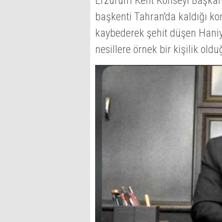
Erzurum Kent Konseyi Başkanı 
başkenti Tahran'da kaldığı ko
kaybederek şehit düşen Haniye
nesillere örnek bir kişilik oldu