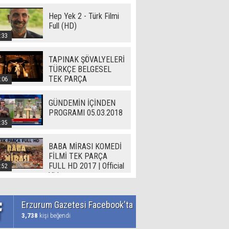
Hep Yek 2 - Türk Filmi
Full (HD)
:33
TAPINAK ŞÖVALYELERİ
TÜRKÇE BELGESEL
TEK PARÇA
:06
GÜNDEMİN İÇİNDEN
PROGRAMI 05.03.2018
:35
BABA MİRASI KOMEDİ
FİLMİ TEK PARÇA
FULL HD 2017 | Official
:52
Video
Erzurum Gazetesi Facebook'ta
3,738
kişi beğendi