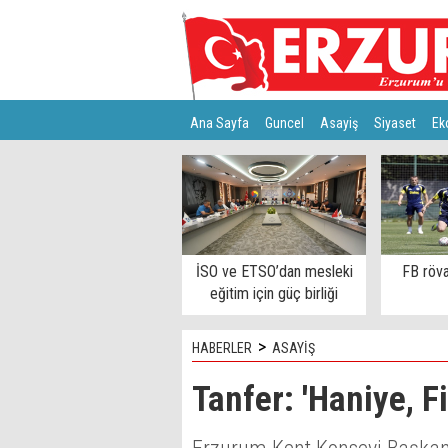
Ana Sayfa
Guncel
Asayiş
Siyaset
Ek
Türkiye
Teknoloji
İSO ve ETSO’dan mesleki
FB röva
eğitim için güç birliği
>
HABERLER
ASAYİŞ
Tanfer: 'Haniye, F