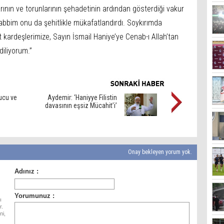
rının ve torunlarının şehadetinin ardından gösterdiği vakur
abbim onu da şehitlikle mükafatlandırdı. Soykırımda
it kardeşlerimize, Sayın İsmail Haniye’ye Cenab-ı Allah’tan
diliyorum.”
ucu ve
Aydemir: ‘Haniyye Filistin
davasının eşsiz Mücahit’i’
Onay bekleyen yorum yok.
ı
r.
ni,