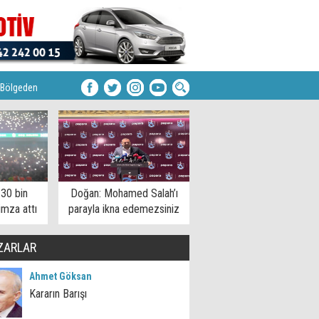
Bölgeden
 30 bin
Doğan: Mohamed Salah’ı
imza attı
parayla ikna edemezsiniz
ZARLAR
Ahmet Göksan
Kararın Barışı