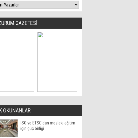
ZURUM GAZETESİ
K OKUNANLAR
İSO ve ETSO'dan mesleki eğitim
için güç birliği