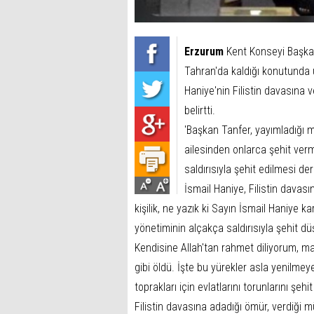
Erzurum
Kent Konseyi Başkanı
Tahran'da kaldığı konutunda 
Haniye'nin Filistin davasına v
belirtti.
'Başkan Tanfer, yayımladığı me
ailesinden onlarca şehit vermi
saldırısıyla şehit edilmesi d
İsmail Haniye, Filistin davası
kişilik, ne yazık ki Sayın İsmail Haniye k
yönetiminin alçakça saldırısıyla şehit d
Kendisine Allah'tan rahmet diliyorum, ma
gibi öldü. İşte bu yürekler asla yenilmeye
toprakları için evlatlarını torunlarını şe
Filistin davasına adadığı ömür, verdiği mü