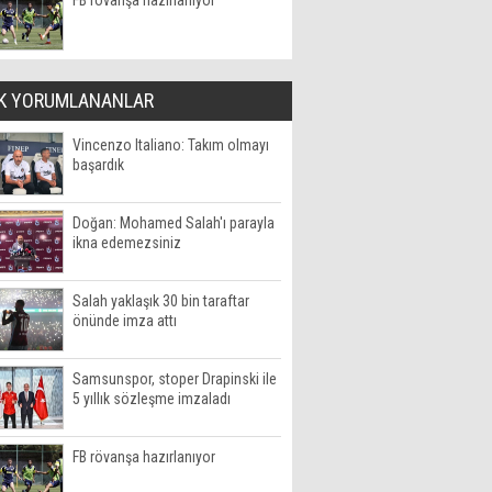
FB rövanşa hazırlanıyor
K YORUMLANANLAR
Vincenzo Italiano: Takım olmayı
başardık
Doğan: Mohamed Salah'ı parayla
ikna edemezsiniz
Salah yaklaşık 30 bin taraftar
önünde imza attı
Samsunspor, stoper Drapinski ile
5 yıllık sözleşme imzaladı
FB rövanşa hazırlanıyor