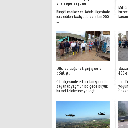
silah operasyonu
Milli 
Bingöl merkez ve Adaklı ilçesinde
kuzey
icra edilen faaliyetlerde 6 bin 283
kaçan 
...
Oltu'da sağanak yağış sele
Gazze
dönüştü
400'e
Oltu ilçesinde etkili olan şiddetli
İsrail
sağanak yağmur, bölgede büyük
yoğun 
bir sel felaketine yol açtı.
Gazze 