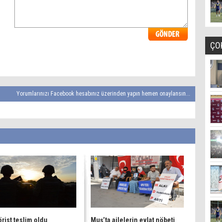
ÇO
Yorumlarınızı Facebook hesabınız üzerinden yapın hemen onaylansın...
örist teslim oldu
Muş’ta ailelerin evlat nöbeti