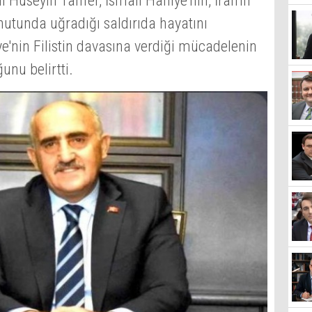
Hüseyin Tanfer, İsmail Haniye'nin, İran'ın
nutunda uğradığı saldırıda hayatını
'nin Filistin davasına verdiği mücadelenin
ğunu belirtti.