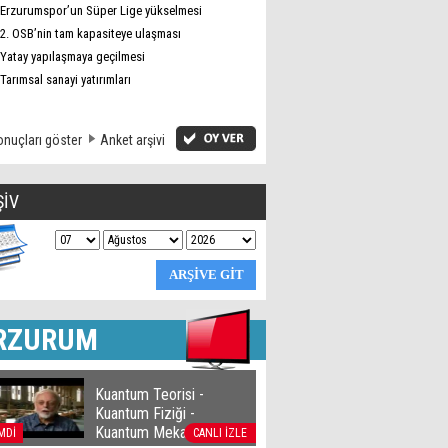
Erzurumspor’un Süper Lige yükselmesi
2. OSB’nin tam kapasiteye ulaşması
Yatay yapılaşmaya geçilmesi
Tarımsal sanayi yatırımları
nuçları göster
Anket arşivi
ŞİV
RZURUM
Kuantum Teorisi -
Kuantum Fiziği -
Kuantum Mekaniği
MDİ
CANLI İZLE