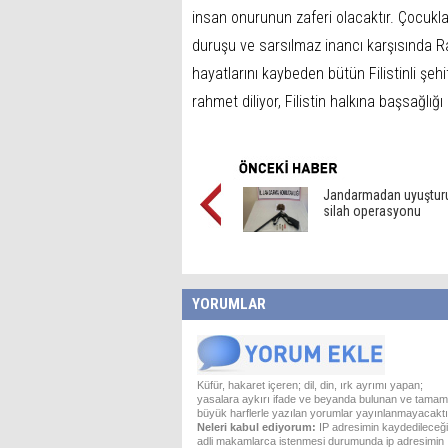
insan onurunun zaferi olacaktır. Çocukla
duruşu ve sarsılmaz inancı karşısında R
hayatlarını kaybeden bütün Filistinli şeh
rahmet diliyor, Filistin halkına başsağlığı 
Jandarmadan uyuştur
silah operasyonu
YORUMLAR
Küfür, hakaret içeren; dil, din, ırk ayrımı yapan;
yasalara aykırı ifade ve beyanda bulunan ve tamam
büyük harflerle yazılan yorumlar yayınlanmayacaktı
Neleri kabul ediyorum:
IP adresimin kaydedileceği
adli makamlarca istenmesi durumunda ip adresimin