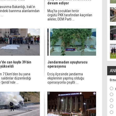
devam ediyor
Savunma Bakanlığı, Irak'ın
indeki barınma alanlarından
Muş’ta çocukları terör
...
örgütü PKK tarafından kaçırılan
aileler, DEM Parti ...
'de can kaybı 39 bin
Jandarmadan uyuşturucu
 yükseldi
operasyonu
AN
'in 7 Ekim'den bu yana
Erciş ilçesinde jandarma
saldırılar düzenlediği
ekiplerinin yapmış olduğu
Erzu
Şeridi'nde ...
operasyonla çeşitli ...