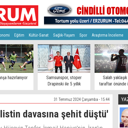
onomi
Eğitim
Kültür-Sanat
Sağlık-Yaşam
Spor
Araştırma İnceleme
nşa hazırlanıyor
Samsunspor, stoper
Salah yaklaşık
Drapinski ile 5 yıllık
taraftar önünde 
sözleşme imzaladı
YA
31 Temmuz 2024 Çarşamba - 15:44
ilistin davasına şehit düştü'