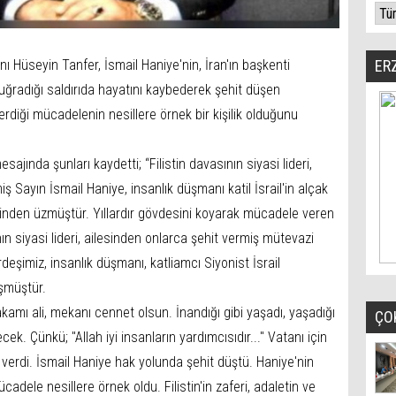
 Hüseyin Tanfer, İsmail Haniye'nin, İran'ın başkenti
ER
uğradığı saldırıda hayatını kaybederek şehit düşen
erdiği mücadelenin nesillere örnek bir kişilik olduğunu
sajında şunları kaydetti; “Filistin davasının siyasi lideri,
ş Sayın İsmail Haniye, insanlık düşmanı katil İsrail'in alçak
erinden üzmüştür. Yıllardır gövdesini koyarak mücadele veren
nın siyasi lideri, ailesinden onlarca şehit vermiş mütevazi
ardeşimiz, insanlık düşmanı, katliamcı Siyonist İsrail
üşmüştür.
kamı ali, mekanı cennet olsun. İnandığı gibi yaşadı, yaşadığı
ÇO
cek. Çünkü; "Allah iyi insanların yardımcısıdır..." Vatanı için
hit verdi. İsmail Haniye hak yolunda şehit düştü. Haniye'nin
cadele nesillere örnek oldu. Filistin'in zaferi, adaletin ve