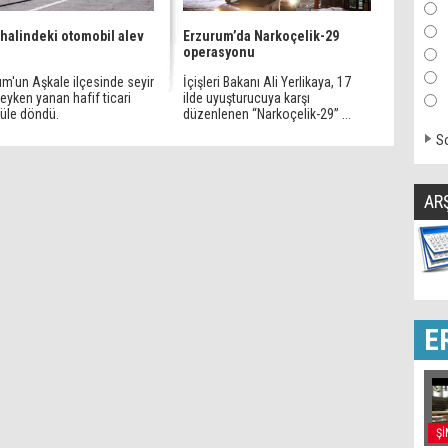
 halindeki otomobil alev
Erzurum’da Narkoçelik-29
operasyonu
um'un Aşkale ilçesinde seyir
İçişleri Bakanı Ali Yerlikaya, 17
eyken yanan hafif ticari
ilde uyuşturucuya karşı
küle döndü.
düzenlenen “Narkoçelik-29” ...
So
AR
E
Şİ