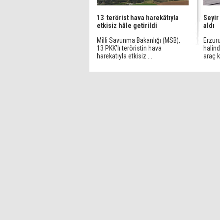
13 terörist hava harekâtıyla
Seyir
etkisiz hâle getirildi
aldı
Milli Savunma Bakanlığı (MSB),
Erzur
13 PKK’lı teröristin hava
halind
harekatıyla etkisiz ...
araç 