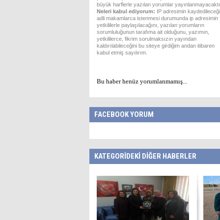
büyük harflerle yazılan yorumlar yayınlanmayacaktı
Neleri kabul ediyorum:
IP adresimin kaydedileceği
adli makamlarca istenmesi durumunda ip adresimin
yetkililerle paylaşılacağını, yazılan yorumların
sorumluluğunun tarafıma ait olduğunu, yazımın,
yetkililerce, fikrim sorulmaksızın yayından
kaldırılabileceğini bu siteye girdiğim andan itibaren
kabul etmiş sayılırım.
Bu haber henüz yorumlanmamış...
FACEBOOK YORUM
KATEGORİDEKİ DİĞER HABERLER