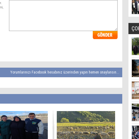
r.
ni,
ÇO
Yorumlarınızı Facebook hesabınız üzerinden yapın hemen onaylansın...