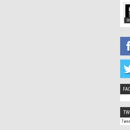
00
FA
TW
Twee