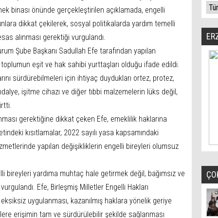
nek binası önünde gerçekleştirilen açıklamada, engelli
nlara dikkat çekilerek, sosyal politikalarda yardım temelli
ER
 esas alınması gerektiği vurgulandı.
urum Şube Başkanı Sadullah Efe tarafından yapılan
 toplumun eşit ve hak sahibi yurttaşları olduğu ifade edildi.
rını sürdürebilmeleri için ihtiyaç duydukları ortez, protez,
dalye, işitme cihazı ve diğer tıbbi malzemelerin lüks değil,
rtti.
nması gerektiğine dikkat çeken Efe, emeklilik haklarına
tindeki kısıtlamalar, 2022 sayılı yasa kapsamındaki
zmetlerinde yapılan değişikliklerin engelli bireyleri olumsuz
lli bireyleri yardıma muhtaç hale getirmek değil, bağımsız ve
ÇO
urgulandı. Efe, Birleşmiş Milletler Engelli Hakları
ksiksiz uygulanması, kazanılmış haklara yönelik geriye
lere erişimin tam ve sürdürülebilir şekilde sağlanması