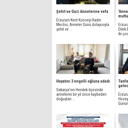
Şehit ve Gazi Annelerine vefa
'Anne
mutlu
Erzurum Kent Konseyi Kadın
Meclisi, Anneler Günü dolayısıyla
Erzur
şehit ve ...
Dilek 
iki ço
Hayatını 3 engelli oğluna adadı
Tanfe
gelec
Sakarya'nın Hendek ilçesinde
annelerini bir yıl önce kaybeden
Erzur
doğuştan ...
Hüsey
Gününe