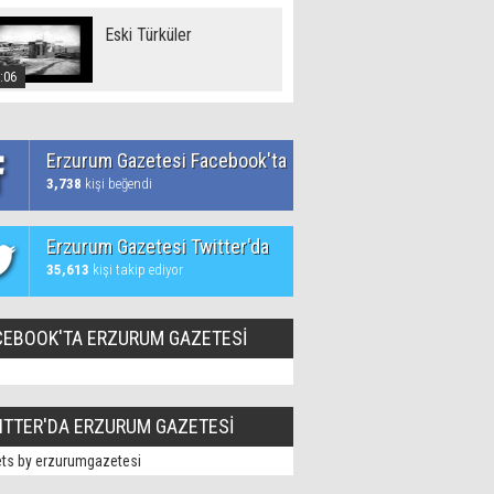
Eski Türküler
:06
Erzurum Gazetesi Facebook'ta
3,738
kişi beğendi
Erzurum Gazetesi Twitter'da
35,613
kişi takip ediyor
CEBOOK'TA ERZURUM GAZETESİ
ITTER'DA ERZURUM GAZETESİ
ts by erzurumgazetesi