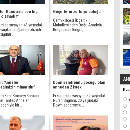
ler Günü ama ben hiç
Göçerlerin zorlu yolculuğu
 olamadım'
Çermik ilçesi İkiçeltik
um'da yaşayan 48 yaşındaki
Mahallesi'nden Doğu Anadolu
Eraçıkar, doğuştan otizmli
Bölgesinde Bingöl, ...
cuğunu ...
AN
r: 'Anneler
Down sendromlu çocuğu olan
eğimizin mimarıdır'
anneden 2 istek
Erzu
um Kent Konseyi Başkanı
Erzurum'da yaşayan 52 yaşındaki
in Tanfer, Anneler
Nuran Sağlam, 20 yaşındaki
deniyle bir ...
Down sendromlu ...