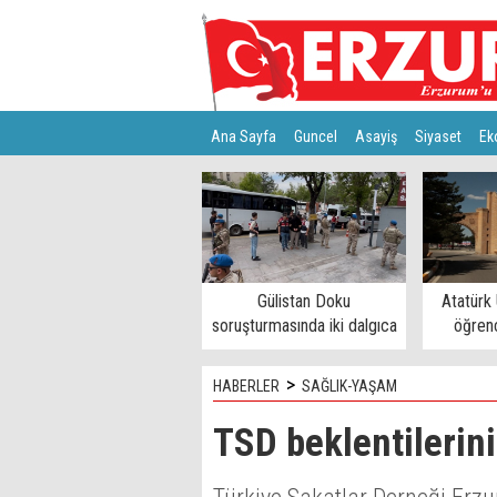
Ana Sayfa
Guncel
Asayiş
Siyaset
Ek
Türkiye
Teknoloji
Gülistan Doku
Atatürk 
soruşturmasında iki dalgıca
öğrenc
tutuklama
>
HABERLER
SAĞLIK-YAŞAM
TSD beklentilerini