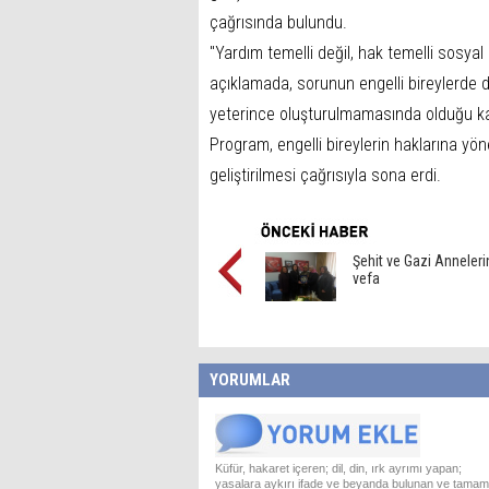
çağrısında bulundu.
"Yardım temelli değil, hak temelli sosyal 
açıklamada, sorunun engelli bireylerde de
yeterince oluşturulmamasında olduğu ka
Program, engelli bireylerin haklarına yön
geliştirilmesi çağrısıyla sona erdi.
Şehit ve Gazi Anneleri
vefa
YORUMLAR
Küfür, hakaret içeren; dil, din, ırk ayrımı yapan;
yasalara aykırı ifade ve beyanda bulunan ve tamam