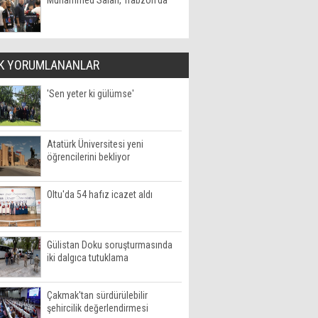
Muhammed Salah, Trabzon'da
K YORUMLANANLAR
'Sen yeter ki gülümse'
Atatürk Üniversitesi yeni
öğrencilerini bekliyor
Oltu'da 54 hafız icazet aldı
Gülistan Doku soruşturmasında
iki dalgıca tutuklama
Çakmak'tan sürdürülebilir
şehircilik değerlendirmesi