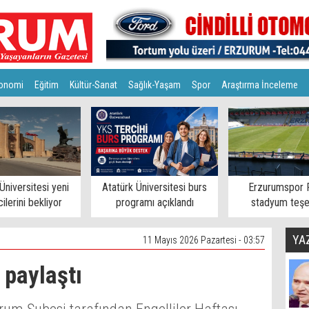
onomi
Eğitim
Kültür-Sanat
Sağlık-Yaşam
Spor
Araştırma İnceleme
Üniversitesi yeni
Atatürk Üniversitesi burs
Erzurumspor 
ilerini bekliyor
programı açıklandı
stadyum teşe
YA
11 Mayıs 2026 Pazartesi - 03:57
 paylaştı