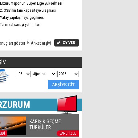
Erzurumspor’un Süper Lige yükselmesi
2. OSB’nin tam kapasiteye ulaşması
Yatay yapılaşmaya geçilmesi
Tarımsal sanayi yatırımları
nuçları göster
Anket arşivi
ŞİV
RZURUM
KARIŞIK SEÇME
TÜRKÜLER
MDİ
CANLI İZLE