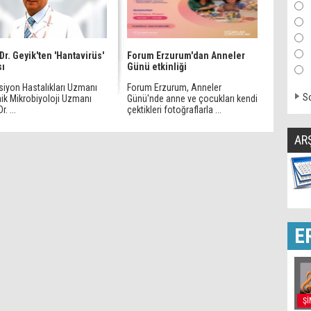
 Dr. Geyik'ten 'Hantavirüs'
Forum Erzurum'dan Anneler
sı
Günü etkinliği
siyon Hastalıkları Uzmanı
Forum Erzurum, Anneler
So
nik Mikrobiyoloji Uzmanı
Günü'nde anne ve çocukları kendi
r. ...
çektikleri fotoğraflarla ...
AR
E
Şİ