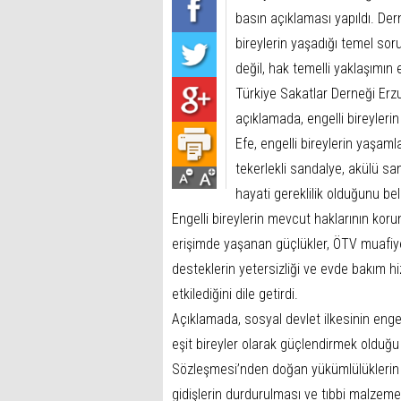
basın açıklaması yapıldı. Der
bireylerin yaşadığı temel soru
değil, hak temelli yaklaşımın
Türkiye Sakatlar Derneği Erz
açıklamada, engelli bireylerin
Efe, engelli bireylerin yaşamla
tekerlekli sandalye, akülü san
hayati gereklilik olduğunu beli
Engelli bireylerin mevcut haklarının koru
erişimde yaşanan güçlükler, ÖTV muafiye
desteklerin yetersizliği ve evde bakım hi
etkilediğini dile getirdi.
Açıklamada, sosyal devlet ilkesinin enge
eşit bireyler olarak güçlendirmek olduğu v
Sözleşmesi’nden doğan yükümlülüklerin e
gidişlerin durdurulması ve tıbbi malzeme