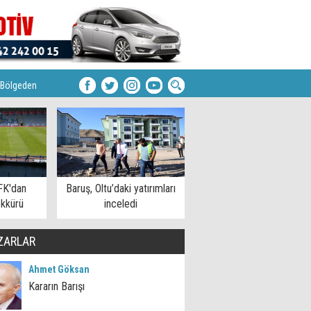
Bölgeden
FK'dan
Baruş, Oltu’daki yatırımları
kkürü
inceledi
ZARLAR
Ahmet Göksan
Kararın Barışı