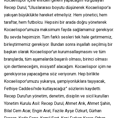
Kocaelispor içine elinden geleni yapacağını vurgulayan
Recep Durul, "Uluslararası boyutu düşünerek Kocaelispor'a
yakışan büyüklükte hareket etmeliyiz. Hem yönetici, hem
taraftar, hem futbolcu. Hepsini bir arada doğru yöneterek
Kocaelispor'umuza maksimum fayda sağlamamız gerekiyor.
Bu sevda hepimizin. Tüm farklı sesleri tek hale getirmemiz,
birleştirmemiz gerekiyor. Bundan sonra inşallah seçilmiş bir
başkan olarak Kocaelispor'un kurumsallaşmasını ve tüm
branşlarda, tüm aşamalarda başarılı olması, birinci olması
için dertleneceğim, inisiyatif alacağım. Kocaelispor içim ne
gerekiyorsa yapacağıma söz veriyorum. Hep birlikte
Kocaelispor'umuzu yukarıya, şampiyonluklara taşıyacak,
Fethiye Caddesi'nde kutlayacağız” sözlerini kaydetti.
Recep Durul'un yönetim, denetim, disiplin ve sicil kurulları
Yönetim Kurulu Asil: Recep Durul, Ahmet Arık, Ahmet Şahin,
Bilal Cem Acar, Engin Arat, Fazile Ayşe Özkurt, Gürhan