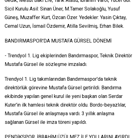
Gedik, Mesut Baki Efe, Tarık Atasu, İbrahim Varol, Yücel Gül.
Sicil Kurulu Asil: Sinan Üner, M.Tamer Solakoğlu, Yusuf
Güneş, Muzaffer Kurt, Özcan Özer. Yedekler: Yasin Çıktay,
Cemal Uzun, İsmail Özdemir, Atilla Sevilmiş, Erhan Bilek.
BANDIRMASPOR'DA MUSTAFA GÜRSEL DÖNEMİ
- Trendyol 1. Lig ekiplerinden Bandırmaspor, Teknik Direktör
Mustafa Gürsel ile sözleşme imzaladı.
Trendyol 1. Lig takımlarından Bandırmaspor'da teknik
direktörlük görevine Mustafa Gürsel getirildi. Bandırma
ekibinde yapılan genel kurul ile yeni başkan olan Serdar
Kuter'in ilk hamlesi teknik direktör oldu. Bordo-beyazlılar,
Mustafa Gürsel ile anlaşmaya vardı. 3 yıllık anlaşma
sağlanan Gürsel ile imza töreni yapıldı.
PENDİKSPOR, İBRAHİM ÜZÜLMEZ İLE YOLLARINI AYIRDI