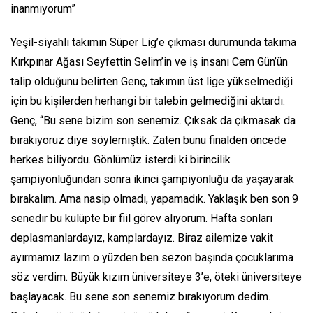
inanmıyorum”
Yeşil-siyahlı takımın Süper Lig’e çıkması durumunda takıma
Kırkpınar Ağası Seyfettin Selim’in ve iş insanı Cem Gün’ün
talip olduğunu belirten Genç, takımın üst lige yükselmediği
için bu kişilerden herhangi bir talebin gelmediğini aktardı.
Genç, “Bu sene bizim son senemiz. Çıksak da çıkmasak da
bırakıyoruz diye söylemiştik. Zaten bunu finalden öncede
herkes biliyordu. Gönlümüz isterdi ki birincilik
şampiyonluğundan sonra ikinci şampiyonluğu da yaşayarak
bırakalım. Ama nasip olmadı, yapamadık. Yaklaşık ben son 9
senedir bu kulüpte bir fiil görev alıyorum. Hafta sonları
deplasmanlardayız, kamplardayız. Biraz ailemize vakit
ayırmamız lazım o yüzden ben sezon başında çocuklarıma
söz verdim. Büyük kızım üniversiteye 3’e, öteki üniversiteye
başlayacak. Bu sene son senemiz bırakıyorum dedim.