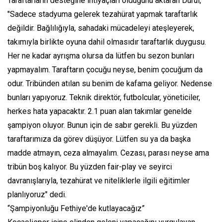
Taraftarların desteğine ihtiyaçları olduğunu aktaran Durul,
"Sadece stadyuma gelerek tezahürat yapmak taraftarlık
değildir. Bağlılığıyla, sahadaki mücadeleyi ateşleyerek,
takımıyla birlikte oyuna dahil olmasıdır taraftarlık duygusu.
Her ne kadar ayrışma olursa da lütfen bu sezon bunları
yapmayalım. Taraftarın çocuğu neyse, benim çocuğum da
odur. Tribünden atılan su benim de kafama geliyor. Nedense
bunları yapıyoruz. Teknik direktör, futbolcular, yöneticiler,
herkes hata yapacaktır. 2.1 puan alan takımlar genelde
şampiyon oluyor. Bunun için de sabır gerekli. Bu yüzden
taraftarımıza da görev düşüyor. Lütfen su ya da başka
madde atmayın, ceza almayalım. Cezası, parası neyse ama
tribün boş kalıyor. Bu yüzden fair-play ve seyirci
davranışlarıyla, tezahürat ve niteliklerle ilgili eğitimler
planlıyoruz" dedi.
“Şampiyonluğu Fethiye'de kutlayacağız”