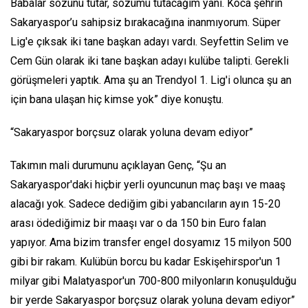
Babalar sözünü tutar, sözümü tutacağım yani. Koca şehrin
Sakaryaspor’u sahipsiz bırakacağına inanmıyorum. Süper
Lig'e çıksak iki tane başkan adayı vardı. Seyfettin Selim ve
Cem Gün olarak iki tane başkan adayı kulübe talipti. Gerekli
görüşmeleri yaptık. Ama şu an Trendyol 1. Lig'i olunca şu an
için bana ulaşan hiç kimse yok” diye konuştu.
“Sakaryaspor borçsuz olarak yoluna devam ediyor”
Takımın mali durumunu açıklayan Genç, “Şu an
Sakaryaspor'daki hiçbir yerli oyuncunun maç başı ve maaş
alacağı yok. Sadece dediğim gibi yabancıların ayın 15-20
arası ödediğimiz bir maaşı var o da 150 bin Euro falan
yapıyor. Ama bizim transfer engel dosyamız 15 milyon 500
gibi bir rakam. Kulübün borcu bu kadar Eskişehirspor'un 1
milyar gibi Malatyaspor'un 700-800 milyonların konuşulduğu
bir yerde Sakaryaspor borçsuz olarak yoluna devam ediyor”