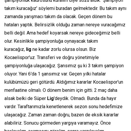
şampiyonluk kadrosunu kuralım diye sözü aldık. ‘Şampiyon
takım kuracağız' söylemi buradan gelmektedir. Bu takım aynı
zamanda yarışmacı takım da olacak. Geçen dönem bu
hataları yaptık. Belirsizlik olduğu zaman nereye vuracağımız
belli değil. Ama hedef koyarsak nereye gideceğimiz belli
olur. Kesinlikle şampiyonluğa oynayacak takım
kuracağız,
lig
ne kadar zorlu olursa olsun. Biz
Kocaelispor'uz. Transferi ve doğru yönetimiyle
şampiyonluğa ulaşacağız. Şansımız şu ki 3 takım şampiyon
oluyor. Yani 6'da 1 şansımız var. Geçen yılki hatalar
kulübümüzü geri götürdü. Aldığımız kararlar Kocaelispor'un
menfaatine olmalı. O dönem benim için gitti. 2 maç daha
alsak belki de Süper
Lig
'deydik. Olmadı. Bunda da hayır
vardır. Taraftarımızla kenetlenerek sezon sonu hedefimize
ulaşacağız. Zaman zaman doğru, bazen de eksik kararlar
alabiliriz. Sonucu görmeden yargıya varamayız. Önce