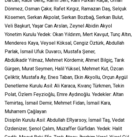
Darcan, Kadir Genç, Kamil Sert, Kani Furkan Kaçar, Orhan
Dönmez, Osman Çakır, Rafet Kırgız, Ramazan Daş, Selçuk
Kösemen, Serkan Akpolat, Serkan Bozbağ, Serkan Bulut,
Veli Başkurt, Yaşar Can Arslan, Zeynel Abidin Akyol
Yönetim Kurulu Yedek: Okan Yıldırım, Mert Kavşut, Tunç Altın,
Menderes Kaya, Veysel Köksal, Cengiz Öztürk, Abdullah
Parlak, İsmail Ufuk Duvarcı, Mustafa Şener,
Abdülkadir Yılmaz, Mehmet Kördemir, Ahmet Bilgiç, Tarık
Gürgen, Murat Seymen, Halil Yüksel, Mehmet Kut, Özcan
Çeliktir, Mustafa Ay, Enes Taban, Ekin Akyollu, Orçun Aygül
Denetleme Kurulu Asil: Ali Karaca, Kıvanç Türkmen, Tekin
Polat, Özlem Feyzioğlu, Emre Aydınoğlu. Yedekler: Altan
Temirtaş, İsmail Demir, Mehmet Fidan, İsmail Kara,
Muharrem Çağlayan
Disiplin Kurulu Asil: Abdullah ERyarsoy, İsmail Taş, Vedat
Özdenizer, Şenol Çalım, Muzaffer Gürfidan. Yedek: Halit