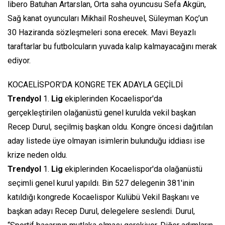
libero Batuhan Artarslan, Orta saha oyuncusu Sefa Akgün,
Sağ kanat oyuncuları Mikhail Rosheuvel, Süleyman Koç’un
30 Haziranda sözleşmeleri sona erecek. Mavi Beyazlı
taraftarlar bu futbolcuların yuvada kalıp kalmayacağını merak
ediyor.
KOCAELİSPOR'DA KONGRE TEK ADAYLA GEÇİLDİ
Trendyol
1.
Lig
ekiplerinden Kocaelispor'da
gerçekleştirilen olağanüstü genel kurulda vekil başkan
Recep Durul, seçilmiş başkan oldu. Kongre öncesi dağıtılan
aday listede üye olmayan isimlerin bulunduğu iddiası ise
krize neden oldu.
Trendyol
1.
Lig
ekiplerinden Kocaelispor'da olağanüstü
seçimli genel kurul yapıldı. Bin 527 delegenin 381'inin
katıldığı kongrede Kocaelispor Kulübü Vekil Başkanı ve
başkan adayı Recep Durul, delegelere seslendi. Durul,