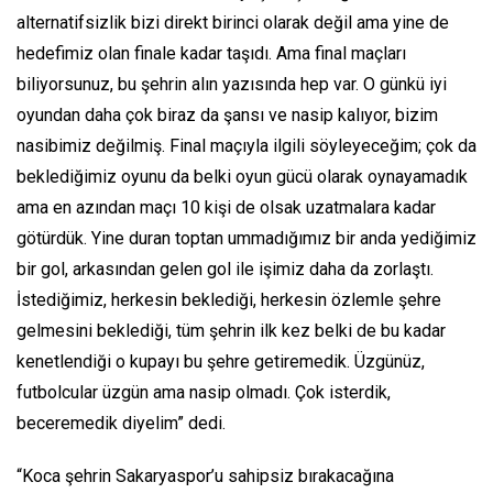
alternatifsizlik bizi direkt birinci olarak değil ama yine de
hedefimiz olan finale kadar taşıdı. Ama final maçları
biliyorsunuz, bu şehrin alın yazısında hep var. O günkü iyi
oyundan daha çok biraz da şansı ve nasip kalıyor, bizim
nasibimiz değilmiş. Final maçıyla ilgili söyleyeceğim; çok da
beklediğimiz oyunu da belki oyun gücü olarak oynayamadık
ama en azından maçı 10 kişi de olsak uzatmalara kadar
götürdük. Yine duran toptan ummadığımız bir anda yediğimiz
bir gol, arkasından gelen gol ile işimiz daha da zorlaştı.
İstediğimiz, herkesin beklediği, herkesin özlemle şehre
gelmesini beklediği, tüm şehrin ilk kez belki de bu kadar
kenetlendiği o kupayı bu şehre getiremedik. Üzgünüz,
futbolcular üzgün ama nasip olmadı. Çok isterdik,
beceremedik diyelim” dedi.
“Koca şehrin Sakaryaspor’u sahipsiz bırakacağına