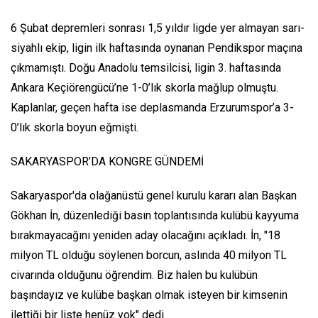
6 Şubat depremleri sonrası 1,5 yıldır ligde yer almayan sarı-
siyahlı ekip, ligin ilk haftasında oynanan Pendikspor maçına
çıkmamıştı. Doğu Anadolu temsilcisi, ligin 3. haftasında
Ankara Keçiörengücü’ne 1-0’lık skorla mağlup olmuştu.
Kaplanlar, geçen hafta ise deplasmanda Erzurumspor’a 3-
0’lık skorla boyun eğmişti.
SAKARYASPOR’DA KONGRE GÜNDEMİ
Sakaryaspor'da olağanüstü genel kurulu kararı alan Başkan
Gökhan İn, düzenlediği basın toplantısında kulübü kayyuma
bırakmayacağını yeniden aday olacağını açıkladı. İn, "18
milyon TL olduğu söylenen borcun, aslında 40 milyon TL
civarında olduğunu öğrendim. Biz halen bu kulübün
başındayız ve kulübe başkan olmak isteyen bir kimsenin
ilettiği bir liste henüz yok" dedi.