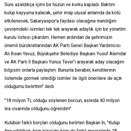
Süre azaldıkça içimi bir hüzün ve korku kapladı. Baktım
kulüp kayyuma kalacak, şehir imajı ulusal anlamda da kötü
etkilenecek, Sakaryaspor'a faydası olacağına inandığım
çevremdeki isimleri tek tek arayarak adaylık için bir yönetim
kurulu listesi çıkardım. Hemen ardından da şehrimizin
önemli bürokratlarından AK Parti Genel Başkan Yardımcısı
Ali İhsan Yavuz, Büyükşehir Belediye Başkanı Yusuf Alemdar
ve AK Parti İl Başkanı Yunus Tever'i arayarak aday olacağım
bilgisini onlarla paylaştım. Bununla beraber, kendilerinin
listemde görmek istediği isimler ile ilgili önerilere de açık
olduğumu belirttim" dedi.
"18 milyon TL olduğu söylenen borcun, aslında 40 milyon
lira civarında olduğunu öğrendim"
Kulübün farklı borçları olduğunu belirten Başkan İn, "Kulüp
ibra edilirken, hem kürsüde hem de farklı mecralarda 18