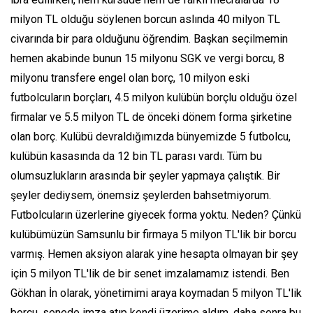
milyon TL olduğu söylenen borcun aslında 40 milyon TL
civarında bir para olduğunu öğrendim. Başkan seçilmemin
hemen akabinde bunun 15 milyonu SGK ve vergi borcu, 8
milyonu transfere engel olan borç, 10 milyon eski
futbolcuların borçları, 4.5 milyon kulübün borçlu olduğu özel
firmalar ve 5.5 milyon TL de önceki dönem forma şirketine
olan borç. Kulübü devraldığımızda bünyemizde 5 futbolcu,
kulübün kasasında da 12 bin TL parası vardı. Tüm bu
olumsuzlukların arasında bir şeyler yapmaya çalıştık. Bir
şeyler dediysem, önemsiz şeylerden bahsetmiyorum.
Futbolcuların üzerlerine giyecek forma yoktu. Neden? Çünkü
kulübümüzün Samsunlu bir firmaya 5 milyon TL'lik bir borcu
varmış. Hemen aksiyon alarak yine hesapta olmayan bir şey
için 5 milyon TL'lik de bir senet imzalamamız istendi. Ben
Gökhan İn olarak, yönetimimi araya koymadan 5 milyon TL'lik
borcu, senede imza atıp kendi üzerime aldım, daha sonra bu