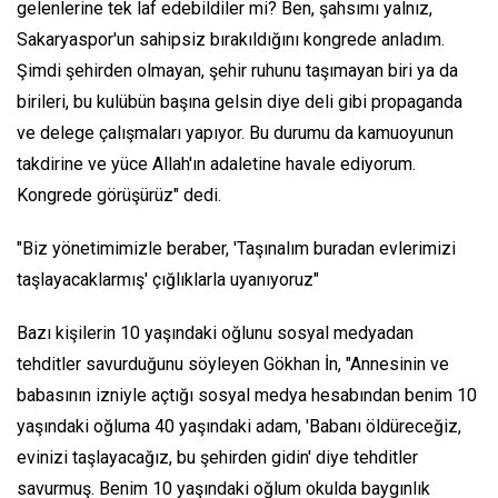
gelenlerine tek laf edebildiler mi? Ben, şahsımı yalnız,
Sakaryaspor'un sahipsiz bırakıldığını kongrede anladım.
Şimdi şehirden olmayan, şehir ruhunu taşımayan biri ya da
birileri, bu kulübün başına gelsin diye deli gibi propaganda
ve delege çalışmaları yapıyor. Bu durumu da kamuoyunun
takdirine ve yüce Allah'ın adaletine havale ediyorum.
Kongrede görüşürüz" dedi.
"Biz yönetimimizle beraber, 'Taşınalım buradan evlerimizi
taşlayacaklarmış' çığlıklarla uyanıyoruz"
Bazı kişilerin 10 yaşındaki oğlunu sosyal medyadan
tehditler savurduğunu söyleyen Gökhan İn, "Annesinin ve
babasının izniyle açtığı sosyal medya hesabından benim 10
yaşındaki oğluma 40 yaşındaki adam, 'Babanı öldüreceğiz,
evinizi taşlayacağız, bu şehirden gidin' diye tehditler
savurmuş. Benim 10 yaşındaki oğlum okulda baygınlık