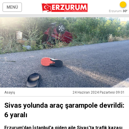
MENÜ
Erzurum
30°
Asayiş
24 Haziran 2024 Pazartesi 09:01
Sivas yolunda araç şarampole devrildi:
6 yaralı
Erzurum'dan İstanbul'a giden aile Sivas'ta trafik kazası