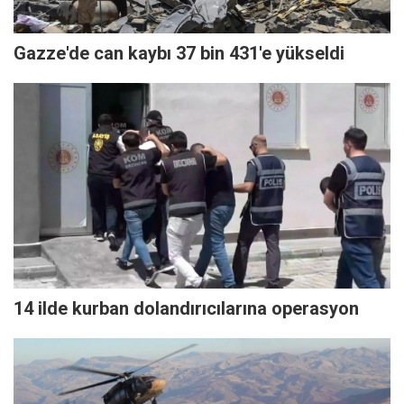
Gazze'de can kaybı 37 bin 431'e yükseldi
14 ilde kurban dolandırıcılarına operasyon