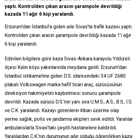
yaptı. Kontrolden çıkan aracın şarampole devrildiği
kazada 1'i ağır 6 kişi yaralandı.
Erzurum'dan İstanbul'a giden aile Sivas'ta trafik kazası yaptı.
Kontrolden çıkan aracın şarampole devrildiği kazada 1'i ağır
6 kişi yaralandı.
Edinilen bilgilere göre kaza Sivas-Ankara karayolu Yıldızeli
ilçesi Kalın köyü yakınlarında meydana geldi. Erzurum'dan
İstanbul istikametine giden D.S. idaresindeki 34 UF 2680
plakalı Volkswagen marka hafif ticari araç, sürücüsünün
direksiyon hakimiyetini kaybetmesi sonucu şarampole
devrildi. Kazada sürücü D.S.‘nin yanı sıra U.M.S., A.S., B.S., İ.S.
ve C.K. yaralandı. Kazayı görenlerin ihbarı üzerine olay
yerine sağlık, polis ve jandarma ekipleri sevk edildi. Yaralılar
ambulanslarla Sivas'taki çeşitli hastanelere kaldırıldı.
Yaralılardan C.K.'nin durumunun ağır olduğu öğrenilirken kaza