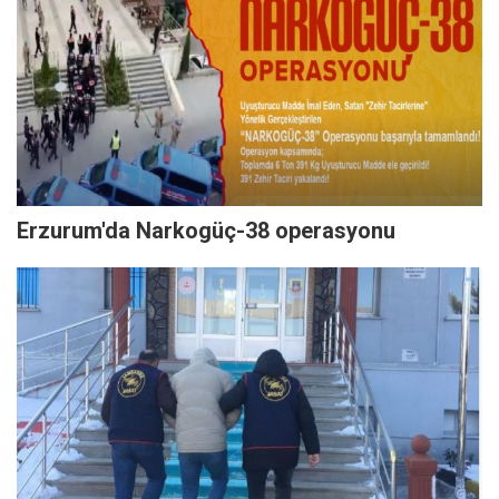
Erzurum'da Narkogüç-38 operasyonu