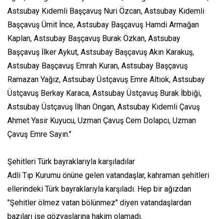
Astsubay Kıdemli Başçavuş Nuri Özcan, Astsubay Kıdemli
Başçavuş Ümit İnce, Astsubay Başçavuş Hamdi Armağan
Kaplan, Astsubay Başçavuş Burak Özkan, Astsubay
Başçavuş İlker Aykut, Astsubay Başçavuş Akın Karakuş,
Astsubay Başçavuş Emrah Kuran, Astsubay Başçavuş
Ramazan Yağız, Astsubay Üstçavuş Emre Altıok, Astsubay
Üstçavuş Berkay Karaca, Astsubay Üstçavuş Burak İbbiği,
Astsubay Üstçavuş İlhan Ongan, Astsubay Kıdemli Çavuş
Ahmet Yasir Kuyucu, Uzman Çavuş Cem Dolapcı, Uzman
Çavuş Emre Sayın."
Şehitleri Türk bayraklarıyla karşıladılar
Adli Tıp Kurumu önüne gelen vatandaşlar, kahraman şehitleri
ellerindeki Türk bayraklarıyla karşıladı. Hep bir ağızdan
"Şehitler ölmez vatan bölünmez" diyen vatandaşlardan
bazıları ise gözyaşlarına hakim olamadı.