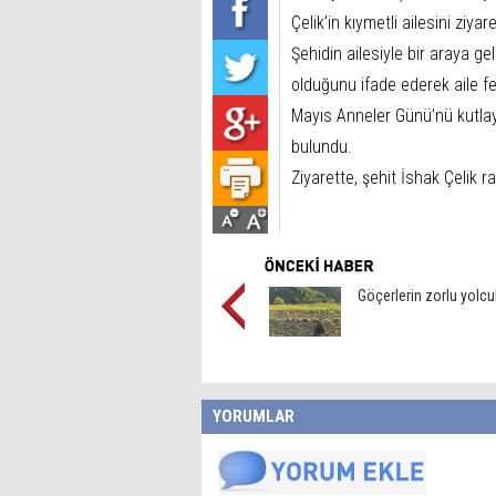
Çelik’in kıymetli ailesini ziyare
Şehidin ailesiyle bir araya ge
olduğunu ifade ederek aile fer
Mayıs Anneler Günü’nü kutlay
bulundu.
Ziyarette, şehit İshak Çelik r
Göçerlerin zorlu yolc
YORUMLAR