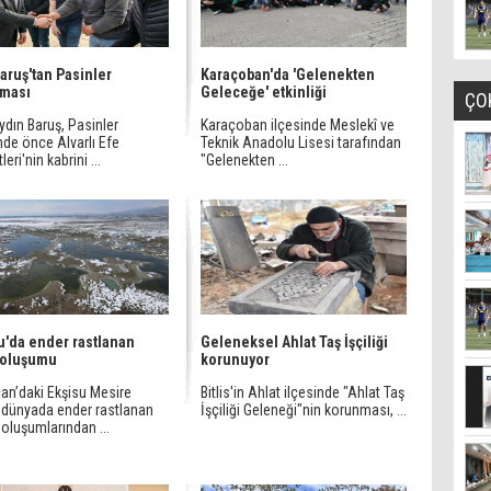
Baruş'tan Pasinler
Karaçoban'da 'Gelenekten
şması
Geleceğe' etkinliği
ÇO
ydın Baruş, Pasinler
Karaçoban ilçesinde Meslekî ve
nde önce Alvarlı Efe
Teknik Anadolu Lisesi tarafından
eri'nin kabrini ...
"Gelenekten ...
u'da ender rastlanan
Geleneksel Ahlat Taş İşçiliği
 oluşumu
korunuyor
can’daki Ekşisu Mesire
Bitlis'in Ahlat ilçesinde "Ahlat Taş
, dünyada ender rastlanan
İşçiliği Geleneği"nin korunması, ...
oluşumlarından ...