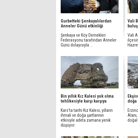
Gurbetteki Şenkayalılardan
Vali 
Anneler Günü etkinliği
bulu
Şenkaya ve Köy Dernekleri
Vali A
Federasyonu tarafından Anneler
ilçesi
Günü dolayısıyla ...
Hazretl
Bin yıllık Kız Kalesi yok olma
Ekşis
tehlikesiyle karşı karşıya
doğa
Kars'ta tarihi Kız Kalesi, yılların
Erzin
ihmali ve doğa şartlarının
Alanı
etkisiyle adeta zamana yenik
doğal 
düşüyor.