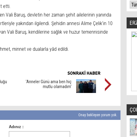
t etti.
len Vali Baruş, devletin her zaman şehit ailelerinin yanında
ER
tleriyle yakından ilgilendi. Şehidin annesi Alime Çelik’in 10
an Vali Baruş, kendilerine sağlık ve huzur temennisinde
ahmet, minnet ve dualarla yâd edildi.
uluğu
'Anneler Günü ama ben hiç
mutlu olamadım'
ÇO
Onay bekleyen yorum yok.