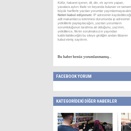
Küfür, hakaret içeren; dil, din, ırk ayrımı yapan;
yasalara aykırı ifade ve beyanda bulunan ve tamam
büyük harflerle yazılan yorumlar yayınlanmayacaktı
Neleri kabul ediyorum:
IP adresimin kaydedileceği
adli makamlarca istenmesi durumunda ip adresimin
yetkililerle paylaşılacağını, yazılan yorumların
sorumluluğunun tarafıma ait olduğunu, yazımın,
yetkililerce, fikrim sorulmaksızın yayından
kaldırılabileceğini bu siteye girdiğim andan itibaren
kabul etmiş sayılırım.
Bu haber henüz yorumlanmamış...
FACEBOOK YORUM
KATEGORİDEKİ DİĞER HABERLER