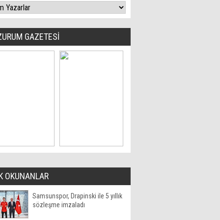
ZURUM GAZETESİ
K OKUNANLAR
Samsunspor, Drapinski ile 5 yıllık
sözleşme imzaladı