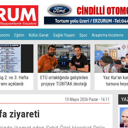
onomi
Eğitim
Kültür-Sanat
Sağlık-Yaşam
Spor
Araştırma İnceleme
ig 2. ve 3. Hafta
ETÜ ortaklığında geliştirilen
Yaz Kur'an ku
amı açıklandı
projeye TÜBİTAK desteği
turnuva hey
YA
10 Mayıs 2026 Pazar - 16:11
a ziyareti