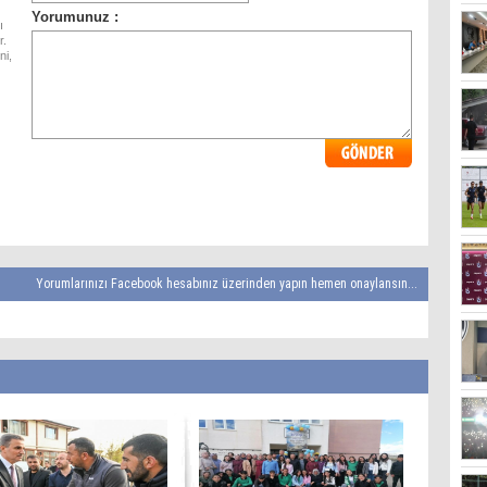
ı
r.
ni,
Yorumlarınızı Facebook hesabınız üzerinden yapın hemen onaylansın...