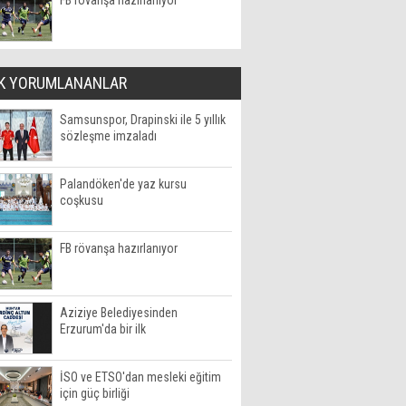
FB rövanşa hazırlanıyor
K YORUMLANANLAR
Samsunspor, Drapinski ile 5 yıllık
sözleşme imzaladı
Palandöken'de yaz kursu
coşkusu
FB rövanşa hazırlanıyor
Aziziye Belediyesinden
Erzurum'da bir ilk
İSO ve ETSO'dan mesleki eğitim
için güç birliği