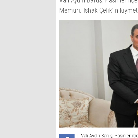
Vali Aydın Baruş, Pasinler il
Memuru İshak Çelik’in kıymetli 
Vali Aydın Baruş, Pasinler i