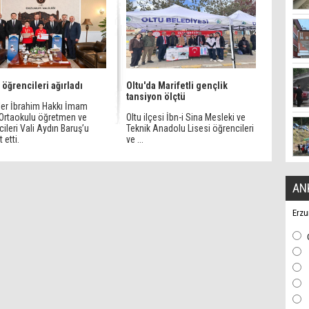
 öğrencileri ağırladı
Oltu'da Marifetli gençlik
tansiyon ölçtü
ler İbrahim Hakkı İmam
 Ortaokulu öğretmen ve
Oltu ilçesi İbn-i Sina Mesleki ve
ileri Vali Aydın Baruş’u
Teknik Anadolu Lisesi öğrencileri
 etti.
ve ...
AN
Erzu