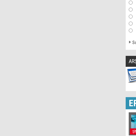
So
AR
E
Şİ