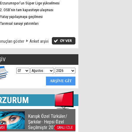
Erzurumspor’un Süper Lige yükselmesi
2. OSB’nin tam kapasiteye ulaşması
Yatay yapılaşmaya geçilmesi
Tarımsal sanayi yatırımları
nuçları göster
Anket arşivi
ŞİV
RZURUM
Karışık Özel Türküler/
Şarkılar- Hepsi Özel
Seçilmiştir 2016
MDİ
CANLI İZLE