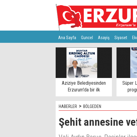
Ana Sayfa
Guncel
Asayiş
Siyaset
Ek
Türkiye
Teknoloji
Aziziye Belediyesinden
Süper L
Erzurum'da bir ilk
progr
>
HABERLER
BÖLGEDEN
Şehit annesine vef