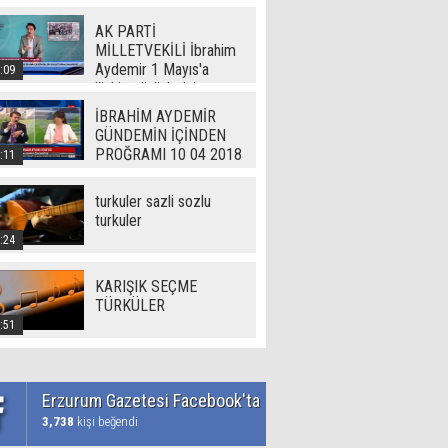
AK PARTİ
MİLLETVEKİLİ İbrahim
Aydemir 1 Mayıs'a
:09
ilişkin görüşlerini
Erzurum Gazetesi'ne
İBRAHİM AYDEMİR
açıkladı
GÜNDEMİN İÇİNDEN
PROĞRAMI 10 04 2018
:11
turkuler sazli sozlu
turkuler
:24
KARIŞIK SEÇME
TÜRKÜLER
:51
Erzurum Gazetesi Facebook'ta
3,738
kişi beğendi