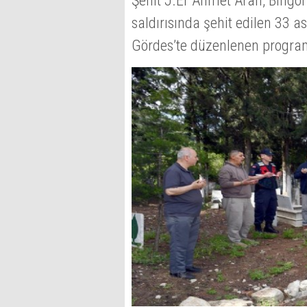
Şehit J.Er Ahmet Aran, Bingöl
saldırısında şehit edilen 33 a
Gördes’te düzenlenen program