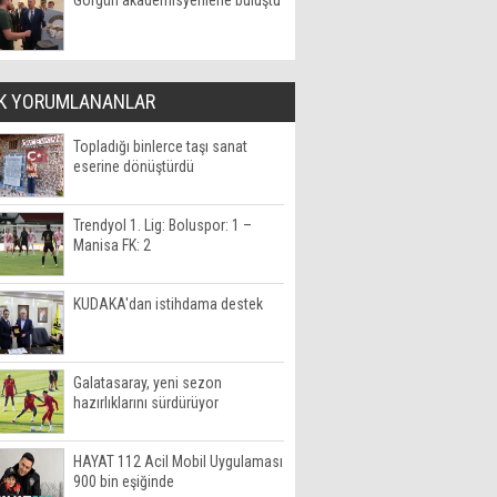
Görgün akademisyenlerle buluştu
K YORUMLANANLAR
Topladığı binlerce taşı sanat
eserine dönüştürdü
Trendyol 1. Lig: Boluspor: 1 –
Manisa FK: 2
KUDAKA'dan istihdama destek
Galatasaray, yeni sezon
hazırlıklarını sürdürüyor
HAYAT 112 Acil Mobil Uygulaması
900 bin eşiğinde