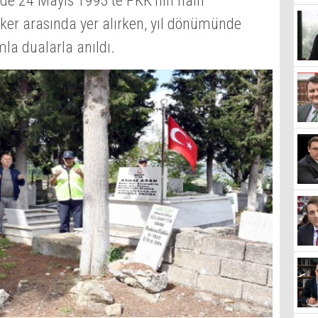
’de 24 Mayıs 1993’te PKK’nın hain
sker arasında yer alırken, yıl dönümünde
la dualarla anıldı.