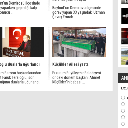
rt’un Demirözü ilçesinde
yaparken geçirdiği kalp
Bayburt'un Demirözü ilçesinde
sonucu ...
görev yapan 33 yaşındaki Uzman
Çavuş Emrah ...
oğlu dualarla uğurlandı
Küçükler Ailesi yasta
um Barosu başkanlarından
Erzurum Büyükşehir Belediyesi
AN
t Faruk Terzioğlu, son
önceki dönem başkanı Ahmet
uğuna dualarla uğurlandı.
Küçükler’in babası ...
Erzu