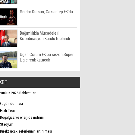
Serdar Dursun, Gaziantep FK'da
Bağımlılıkla Mücadele İl
Koordinasyon Kurulu toplandı
Uçar: Çorum FK bu sezon Süper
Lig'e renk katacak
KET
rum’un 2026 Beklentileri:
Göçün durması
Hızlı Tren
Doğalgaz ve enerjide indirim
Stadyum
Direkt uçak seferlerinin artırılması