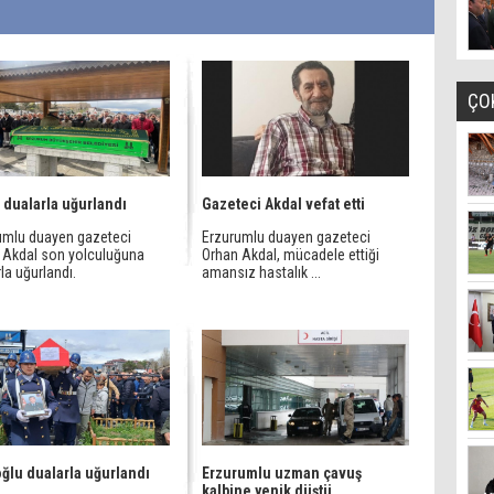
ÇO
 dualarla uğurlandı
Gazeteci Akdal vefat etti
umlu duayen gazeteci
Erzurumlu duayen gazeteci
 Akdal son yolculuğuna
Orhan Akdal, mücadele ettiği
la uğurlandı.
amansız hastalık ...
ğlu dualarla uğurlandı
Erzurumlu uzman çavuş
kalbine yenik düştü