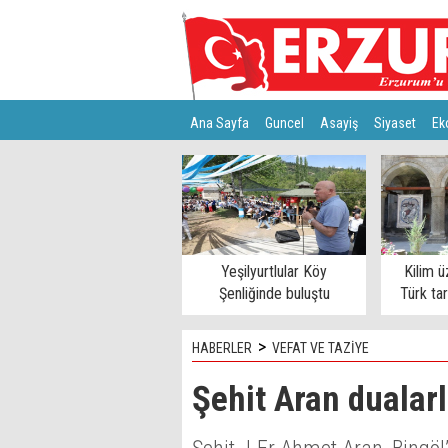
Ana Sayfa
Guncel
Asayiş
Siyaset
Ek
Türkiye
Teknoloji
Yeşilyurtlular Köy
Kilim ü
Şenliğinde buluştu
Türk ta
>
HABERLER
VEFAT VE TAZİYE
Şehit Aran dualarl