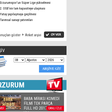
Erzurumspor’un Süper Lige yükselmesi
2. OSB’nin tam kapasiteye ulaşması
Yatay yapılaşmaya geçilmesi
Tarımsal sanayi yatırımları
nuçları göster
Anket arşivi
ŞİV
RZURUM
BABA MİRASI KOMEDİ
FİLMİ TEK PARÇA
FULL HD 2017 | Official
MDİ
CANLI İZLE