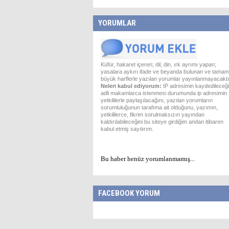
YORUMLAR
Küfür, hakaret içeren; dil, din, ırk ayrımı yapan;
yasalara aykırı ifade ve beyanda bulunan ve tamam
büyük harflerle yazılan yorumlar yayınlanmayacaktı
Neleri kabul ediyorum:
IP adresimin kaydedileceği
adli makamlarca istenmesi durumunda ip adresimin
yetkililerle paylaşılacağını, yazılan yorumların
sorumluluğunun tarafıma ait olduğunu, yazımın,
yetkililerce, fikrim sorulmaksızın yayından
kaldırılabileceğini bu siteye girdiğim andan itibaren
kabul etmiş sayılırım.
Bu haber henüz yorumlanmamış...
FACEBOOK YORUM