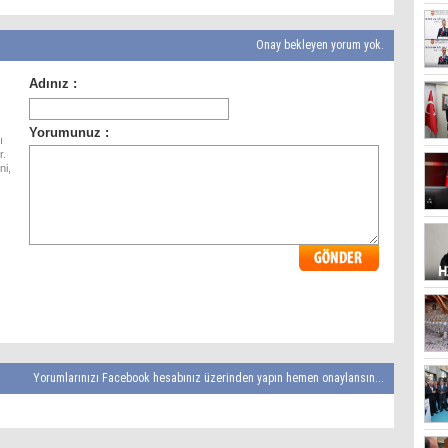
Onay bekleyen yorum yok.
ı
r.
ni,
Yorumlarınızı Facebook hesabınız üzerinden yapın hemen onaylansın...