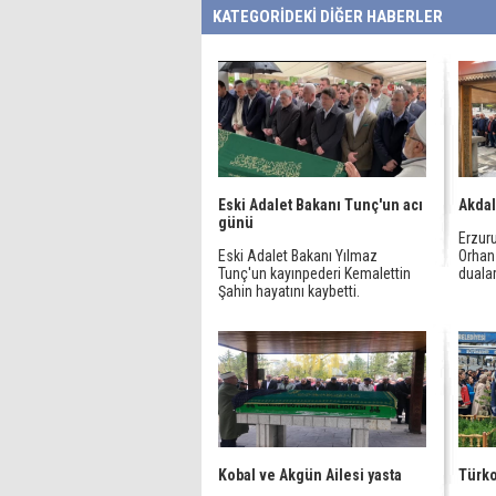
KATEGORİDEKİ DİĞER HABERLER
Eski Adalet Bakanı Tunç'un acı
Akdal
günü
Erzur
Eski Adalet Bakanı Yılmaz
Orhan
Tunç'un kayınpederi Kemalettin
dualar
Şahin hayatını kaybetti.
Kobal ve Akgün Ailesi yasta
Türko