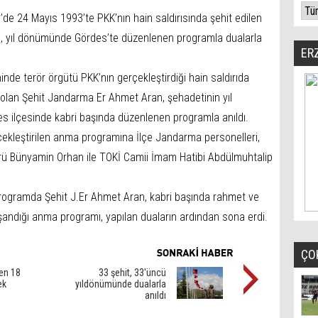
’de 24 Mayıs 1993’te PKK’nın hain saldırısında şehit edilen
n, yıl dönümünde Gördes’te düzenlenen programla dualarla
ER
inde terör örgütü PKK’nın gerçekleştirdiği hain saldırıda
 olan Şehit Jandarma Er Ahmet Aran, şehadetinin yıl
 ilçesinde kabri başında düzenlenen programla anıldı.
çekleştirilen anma programına İlçe Jandarma personelleri,
rü Bünyamin Orhan ile TOKİ Camii İmam Hatibi Abdülmuhtalip
 programda Şehit J.Er Ahmet Aran, kabri başında rahmet ve
şandığı anma programı, yapılan duaların ardından sona erdi.
ÇO
den 18
33 şehit, 33'üncü
ek
yıldönümünde dualarla
anıldı