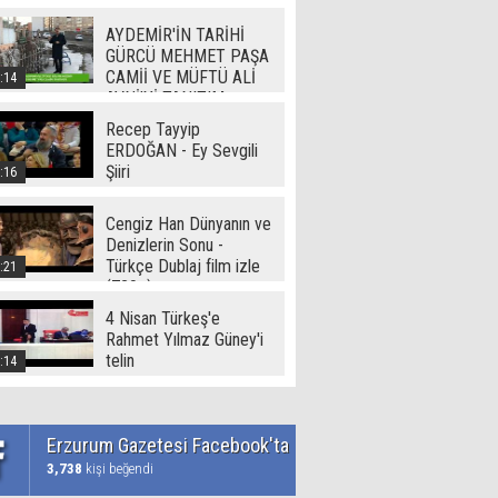
Video
AYDEMİR'İN TARİHİ
GÜRCÜ MEHMET PAŞA
CAMİİ VE MÜFTÜ ALİ
:14
AVNİ'Yİ TANITIM
Recep Tayyip
ERDOĞAN - Ey Sevgili
Şiiri
:16
Cengiz Han Dünyanın ve
Denizlerin Sonu -
Türkçe Dublaj film izle
:21
(720p)
4 Nisan Türkeş'e
Rahmet Yılmaz Güney'i
telin
:14
Erzurum Gazetesi Facebook'ta
3,738
kişi beğendi