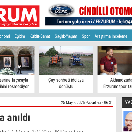
onomi
Eğitim
Kültür-Sanat
Sağlık-Yaşam
Spor
Araştırma İnceleme
zerine fırçasıyla
Çay sohbeti iddiaya
Akhundzada
rihini resmediyor
dönüştü
Erzurumspor tar
mesaj
YA
25 Mayıs 2026 Pazartesi - 06:31
a anıldı