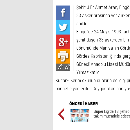
Şehit J.Er Ahmet Aran, Bingöl
33 asker arasında yer alırke
anıldı.
Bingöl’de 24 Mayıs 1993 tarih
şehit düşen 33 askerden biri
dönümünde Manisa’nın Gördes
Gördes Kabristanlığı’nda ger
Güneşli Anadolu Lisesi Müdü
Yılmaz katıldı.
Kur’an-ı Kerim okunup duaların edildiği
minnetle yad edildi. Duygusal anların ya
Süper Lig'de 13 şehir
takım mücadele edec