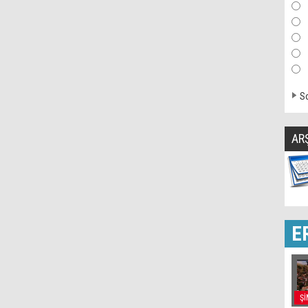
So
AR
E
Şİ