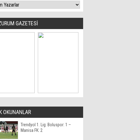
ZURUM GAZETESİ
K OKUNANLAR
Trendyol 1. Lig: Boluspor: 1 –
Manisa FK: 2