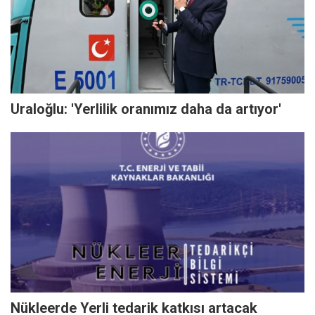
Uraloğlu: 'Yerlilik oranımız daha da artıyor'
Nükleerde Yerli tedarik katkısı artacak