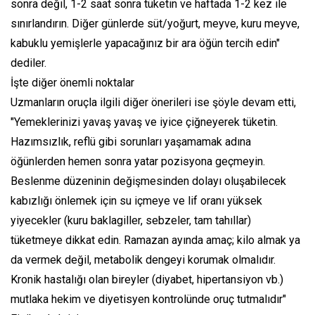
sonra değil, 1-2 saat sonra tüketin ve haftada 1-2 kez ile
sınırlandırın. Diğer günlerde süt/yoğurt, meyve, kuru meyve,
kabuklu yemişlerle yapacağınız bir ara öğün tercih edin"
dediler.
İşte diğer önemli noktalar
Uzmanların oruçla ilgili diğer önerileri ise şöyle devam etti,
"Yemeklerinizi yavaş yavaş ve iyice çiğneyerek tüketin.
Hazımsızlık, reflü gibi sorunları yaşamamak adına
öğünlerden hemen sonra yatar pozisyona geçmeyin.
Beslenme düzeninin değişmesinden dolayı oluşabilecek
kabızlığı önlemek için su içmeye ve lif oranı yüksek
yiyecekler (kuru baklagiller, sebzeler, tam tahıllar)
tüketmeye dikkat edin. Ramazan ayında amaç; kilo almak ya
da vermek değil, metabolik dengeyi korumak olmalıdır.
Kronik hastalığı olan bireyler (diyabet, hipertansiyon vb.)
mutlaka hekim ve diyetisyen kontrolünde oruç tutmalıdır"