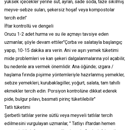
yüksek içecekler yerine süt, ayran, sade soda, taze sıkılmış
meyve-sebze suları, şekersiz hoşaf veya kompostolar
tercih edin"
İftar kontrollü ve dengeli
Orucu 1-2 adet hurma ve su ile açmayı tavsiye eden
uzmanlar, şöyle devam ettiler"Çorba ve salatayla başlangıç
yapıp, 10-15 dakika ara verin. Ani ve aşırı yemek tüketimi
mide problemleri ve kan şekeri dalgalanmalarına yol açabilir,
bu nedenle ara vermek önemlidir. Ana öğünde; ızgara /
haşlama fırında pişirme yöntemleriyle hazırlanmış yemekler,
sebze yemekleri, kurubaklagiller, yoğurt, salata, tam tahıllı
ekmekler tercih edin. Porsiyon kontrolüne dikkat ederek
pide, bulgur pilavı, basmati pirinç tüketilebilir"
Tatlı tüketimi
Şerbetli tatlılar yerine sütlü veya meyveli tatlılar tercih
edilmesini vurgulayan uzmanlar, " Tatlıyı iftardan hemen