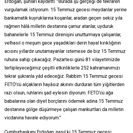
Erdoğan, şunları kaydetti: "Burada şu gerçeği de tekraren
vurgulamak istiyorum. 15 Temmuz gecesi meydanlar yerine
bankamatik kuyruklarına koşanlar, aradan geçen sekiz yıla
rağmen hâlâ milletin destanına çamur atanlar, uyduruk
bahanelerle 15 Temmuz direnişini unutturmaya çalışanlar,
velhasıl o meşum gece yaşadıkları derin hayal kırıklığının
acısını yıllardır unutamayanlar istemese de biz 15 Temmuz
ruhuna sahip çıkacağız. Pazartesi günü 81 vilayetimizde
tertipleyeceğimiz çeşitli etkinliklerle 252 kahramanımızı
tekrar şükranla yâd edeceğiz. Rabbim 15 Temmuz gecesi
FETÖ'cü alçakların hayâsız akınını durduran tüm yiğitlerden
razı olsun, ruhlarını şad eylesin diyorum. FETÖ'cü ağa
babalarına olan diyet borçlarını ödemek adına 15 Temmuz
destanına gölge düşürmeye çalışan mankurtları da milletin
vicdanına havale ediyorum."
Cumhurbaşkanı Erdoğan, nasıl ki 15 Temmuz gecesi