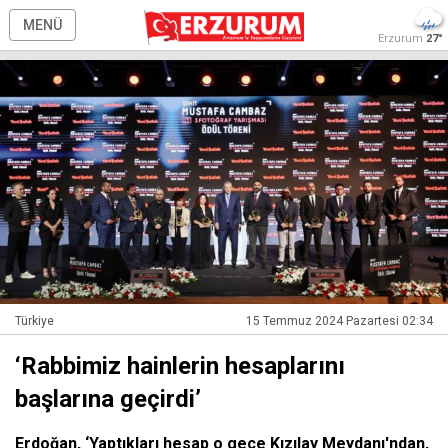
MENÜ
Erzurum
27°
Türkiye
15 Temmuz 2024 Pazartesi 02:34
‘Rabbimiz hainlerin hesaplarını
başlarına geçirdi’
Erdoğan, ‘Yaptıkları hesap o gece Kızılay Meydanı'ndan,