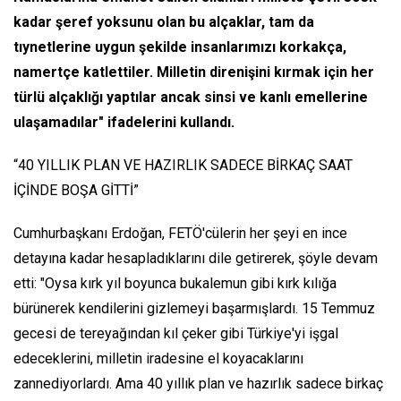
kadar şeref yoksunu olan bu alçaklar, tam da
tıynetlerine uygun şekilde insanlarımızı korkakça,
namertçe katlettiler. Milletin direnişini kırmak için her
türlü alçaklığı yaptılar ancak sinsi ve kanlı emellerine
ulaşamadılar" ifadelerini kullandı.
“40 YILLIK PLAN VE HAZIRLIK SADECE BİRKAÇ SAAT
İÇİNDE BOŞA GİTTİ”
Cumhurbaşkanı Erdoğan, FETÖ'cülerin her şeyi en ince
detayına kadar hesapladıklarını dile getirerek, şöyle devam
etti: "Oysa kırk yıl boyunca bukalemun gibi kırk kılığa
bürünerek kendilerini gizlemeyi başarmışlardı. 15 Temmuz
gecesi de tereyağından kıl çeker gibi Türkiye'yi işgal
edeceklerini, milletin iradesine el koyacaklarını
zannediyorlardı. Ama 40 yıllık plan ve hazırlık sadece birkaç