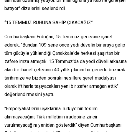
alnından uzanmış yatıyor. Bir hilal uğruna ya Rab ne güneşler
batıyor" dizelerini seslendirdi.
“15 TEMMUZ RUHUNA SAHİP ÇIKACAĞIZ”
Cumhurbaşkanı Erdoğan, 15 Temmuz gecesine işaret
ederek, "Bundan 109 sene önce yedi düvelin bir araya gelip
tüm gücüyle yüklendiği Çanakkale'de herkesi şaşırtan bir
zafere imza atmıştık. 15 Temmuz'da da yedi düveli arkasına
alan bir ihanet çetesinin 40 yıllık planını bir gecede bozarak
tarihimize ve bizden sonraki nesillere şeref madalyası
olarak iftiharla taşıyacakları yeni bir zafer armağan ettik"
değerlendirmesini yaptı.
"Emperyalistlerin uşaklarına Türkiye'nin teslim
alınmayacağını, Türk milletinin iradesine zincir
vurulmayacağını yeniden gösterdik" diyen Cumhurbaşkanı