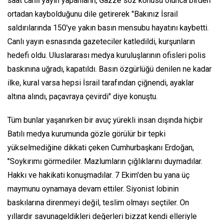
saat canlı yayın yapanların, Gazze söz konusu olunca birden
ortadan kaybolduğunu dile getirerek "Bakınız İsrail
saldırılarında 150'ye yakın basın mensubu hayatını kaybetti.
Canlı yayın esnasında gazeteciler katledildi, kurşunların
hedefi oldu. Uluslararası medya kuruluşlarının ofisleri polis
baskınına uğradı, kapatıldı. Basın özgürlüğü denilen ne kadar
ilke, kural varsa hepsi İsrail tarafından çiğnendi, ayaklar
altına alındı, paçavraya çevirdi" diye konuştu.
Tüm bunlar yaşanırken bir avuç yürekli insan dışında hiçbir
Batılı medya kurumunda gözle görülür bir tepki
yükselmediğine dikkati çeken Cumhurbaşkanı Erdoğan,
"Soykırımı görmediler. Mazlumların çığlıklarını duymadılar.
Hakkı ve hakikati konuşmadılar. 7 Ekim'den bu yana üç
maymunu oynamaya devam ettiler. Siyonist lobinin
baskılarına direnmeyi değil, teslim olmayı seçtiler. On
yıllardır savunageldikleri değerleri bizzat kendi elleriyle