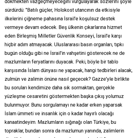
dökmekten vazgeçmeyeceğini vurgulayarak sözlerini şöyle
sürdürdü: "Batılı güçler, Holokost utancının da etkisiyle
ilkelerini çiğneme pahasına İsrail'e koşulsuz destek
vermeye devam edecek. Beş ülkenin çıkarlarına hizmet
eden Birleşmiş Milletler Güvenlik Konseyi, İsrail'e karşı
hiçbir adım atmayacak. Uluslararası basın organları, tıpkı
bugün olduğu gibi ne İsrail'in vahşetini gösterecek ne de
mazlumların feryatlarını duyacak. Peki, böyle bir tablo
karşısında İslam dünyası ne yapacak, hangi tedbirleri alacak,
zulmün ve zalimin önüne nasıl geçecek? Gazze'yle birlikte
bu soruları kendimize daha sık sormaktan, gerçekle
yüzleşme cesaretini göstermekten başka çıkış yolumuz
bulunmuyor. Bunu sorgulamayı ne kadar erken yaparsak
İslam ümmeti ve insanlık için o kadar hayırlı olacağı
kanaatindeyim. Mazlumların sığınağı olan Türkiye, bu
topraklar, bundan sonra da mazlumun yanında, zalimlerin