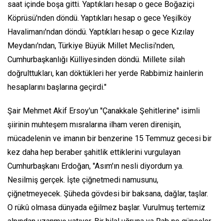
saat içinde boşa gitti. Yaptıkları hesap o gece Boğaziçi
Köprüsü'nden döndü. Yaptıkları hesap o gece Yeşilköy
Havalimanı'ndan döndü. Yaptıkları hesap o gece Kızılay
Meydanı'ndan, Türkiye Büyük Millet Meclisi'nden,
Cumhurbaşkanlığı Külliyesinden döndü. Millete silah
doğrulttukları, kan döktükleri her yerde Rabbimiz hainlerin
hesaplarını başlarına geçirdi."
Şair Mehmet Akif Ersoy'un ''Çanakkale Şehitlerine'' isimli
şiirinin muhteşem mısralarına ilham veren direnişin,
mücadelenin ve imanın bir benzerine 15 Temmuz gecesi bir
kez daha hep beraber şahitlik ettiklerini vurgulayan
Cumhurbaşkanı Erdoğan, "Asım'ın nesli diyordum ya.
Nesilmiş gerçek. İşte çiğnetmedi namusunu,
çiğnetmeyecek. Şüheda gövdesi bir baksana, dağlar, taşlar.
O rükû olmasa dünyada eğilmez başlar. Vurulmuş tertemiz