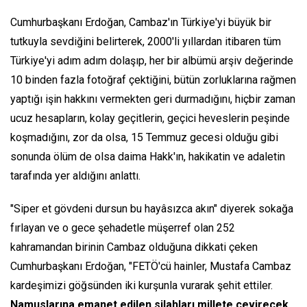
Cumhurbaşkanı Erdoğan, Cambaz'ın Türkiye'yi büyük bir
tutkuyla sevdiğini belirterek, 2000'li yıllardan itibaren tüm
Türkiye'yi adım adım dolaşıp, her bir albümü arşiv değerinde
10 binden fazla fotoğraf çektiğini, bütün zorluklarına rağmen
yaptığı işin hakkını vermekten geri durmadığını, hiçbir zaman
ucuz hesapların, kolay geçitlerin, geçici heveslerin peşinde
koşmadığını, zor da olsa, 15 Temmuz gecesi olduğu gibi
sonunda ölüm de olsa daima Hakk'ın, hakikatin ve adaletin
tarafında yer aldığını anlattı.
"Siper et gövdeni dursun bu hayâsızca akın" diyerek sokağa
fırlayan ve o gece şehadetle müşerref olan 252
kahramandan birinin Cambaz olduğuna dikkati çeken
Cumhurbaşkanı Erdoğan, "FETÖ'cü hainler, Mustafa Cambaz
kardeşimizi göğsünden iki kurşunla vurarak şehit ettiler.
Namuslarına emanet edilen silahları millete çevirecek