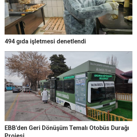
494 gıda işletmesi denetlendi
EBB'den Geri Dönüşüm Temalı Otobüs Durağı
Projesi