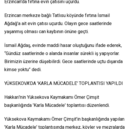
Erzincan’da fırtına evin çatısını uçurdu.
Erzincan merkeze bağlı Tatlısu köyünde fırtına İsmail
Ağdağ'a ait evin çatısı uçurdu. Olayın gece saatlerinde
yaşanmış olması can kaybının önüne geçti.
İsmail Ağdaş, evinde maddi hasar oluştuğunu ifade ederek,
“Gündüz saatlerinde o alanda insanlar sürekli iş yapıyorlar.
Birimizin üzerine düşebilirdi. Gece saatlerinde uçtu dışarıda
kimse yoktu” dedi.
YÜKSEKOVA’DA 'KARLA MÜCADELE' TOPLANTISI YAPILDI
Hakkari'nin Yüksekova Kaymakamı Ömer Çimşit
başkanlığında 'Karla Mücadele' toplantısı düzenlendi.
Yüksekova Kaymakamı Ömer Çimşit'in başkanlığında yapılan
'Karla Mücadele' toplantısında merkez, köyler ve mezralarda