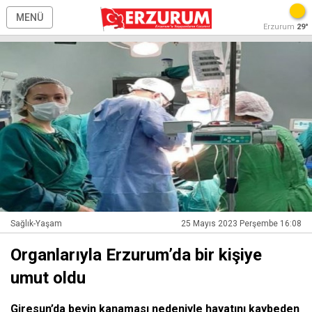
MENÜ
Erzurum
29°
Sağlık-Yaşam
25 Mayıs 2023 Perşembe 16:08
Organlarıyla Erzurum’da bir kişiye
umut oldu
Giresun’da beyin kanaması nedeniyle hayatını kaybeden