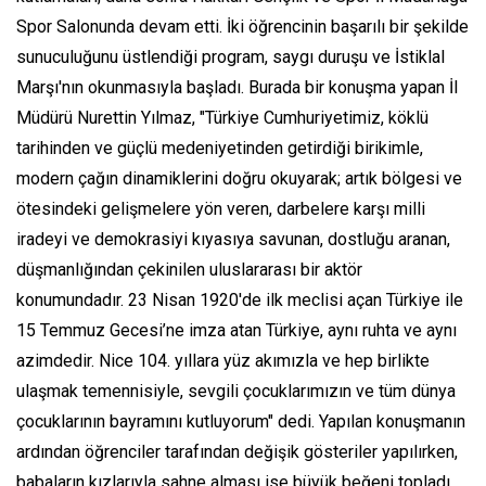
Spor Salonunda devam etti. İki öğrencinin başarılı bir şekilde
sunuculuğunu üstlendiği program, saygı duruşu ve İstiklal
Marşı'nın okunmasıyla başladı. Burada bir konuşma yapan İl
Müdürü Nurettin Yılmaz, "Türkiye Cumhuriyetimiz, köklü
tarihinden ve güçlü medeniyetinden getirdiği birikimle,
modern çağın dinamiklerini doğru okuyarak; artık bölgesi ve
ötesindeki gelişmelere yön veren, darbelere karşı milli
iradeyi ve demokrasiyi kıyasıya savunan, dostluğu aranan,
düşmanlığından çekinilen uluslararası bir aktör
konumundadır. 23 Nisan 1920'de ilk meclisi açan Türkiye ile
15 Temmuz Gecesi’ne imza atan Türkiye, aynı ruhta ve aynı
azimdedir. Nice 104. yıllara yüz akımızla ve hep birlikte
ulaşmak temennisiyle, sevgili çocuklarımızın ve tüm dünya
çocuklarının bayramını kutluyorum" dedi. Yapılan konuşmanın
ardından öğrenciler tarafından değişik gösteriler yapılırken,
babaların kızlarıyla sahne alması ise büyük beğeni topladı.