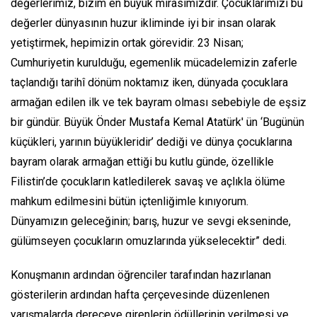
değerlerimiz, bizim en büyük mirasımızdır. Çocuklarımızı bu
değerler dünyasının huzur ikliminde iyi bir insan olarak
yetiştirmek, hepimizin ortak görevidir. 23 Nisan;
Cumhuriyetin kurulduğu, egemenlik mücadelemizin zaferle
taçlandığı tarihî dönüm noktamız iken, dünyada çocuklara
armağan edilen ilk ve tek bayram olması sebebiyle de eşsiz
bir gündür. Büyük Önder Mustafa Kemal Atatürk' ün ‘Bugünün
küçükleri, yarının büyükleridir’ dediği ve dünya çocuklarına
bayram olarak armağan ettiği bu kutlu günde, özellikle
Filistin’de çocukların katledilerek savaş ve açlıkla ölüme
mahkum edilmesini bütün içtenliğimle kınıyorum.
Dünyamızın geleceğinin; barış, huzur ve sevgi ekseninde,
gülümseyen çocukların omuzlarında yükselecektir” dedi.
Konuşmanın ardından öğrenciler tarafından hazırlanan
gösterilerin ardından hafta çerçevesinde düzenlenen
yarışmalarda dereceye girenlerin ödüllerinin verilmesi ve