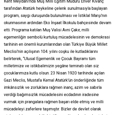
Kent Meydanı'nda Muş Milli Eğitim Müdürü Enver Kıvanç
tarafından Atatürk heykeline çelenk sunulmasıyla başlayan
program, saygı duruşunda bulunulması ve İstiklal Marşı'nın
okunmasının ardından Eko İnşaat İlkokulu bahçesinde devam
etti. Programa katılan Muş Valisi Avni Çakır, milli
egemenliğin sembolü kurtuluş mücadelesinin ve demokrasi
tarihinin en önemli kurumlarından olan Türkiye Büyük Millet
Meclisi'nin açılışının 104. yılını coşku ile kutladıklarını
belirterek, “Ulusal Egemenlik ve Çocuk Bayramı tüm
milletimize ve istikbalimizin yegâne teminatı olan siz
çocuklarımıza kutlu olsun. 23 Nisan 1920 tarihinde açılan
Gazi Meclis, Mustafa Kemal Atatürk'ün önderliğinde tüm
imkânsızlık ve zorluklara rağmen inanç, azim ve sabırla
verdiği bağımsızlık mücadelesini ecdadının iradesine
vurmak için prangalara rağmen başarı elde etmiş ve milli
mücadeleyi zaferlere taşımıştır. Bizler de devlet olarak