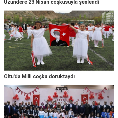
Uzundere 23 Nisan coşkusuyla şenlendi
Oltu'da Milli coşku doruktaydı