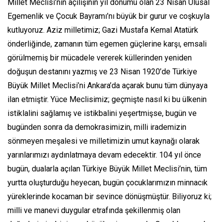
Millet Meclisi’nin açılışının yıl dönümü olan 23 Nisan Ulusal
Egemenlik ve Çocuk Bayramı’nı büyük bir gurur ve coşkuyla
kutluyoruz. Aziz milletimiz; Gazi Mustafa Kemal Atatürk
önderliğinde, zamanın tüm egemen güçlerine karşı, emsali
görülmemiş bir mücadele vererek küllerinden yeniden
doğuşun destanını yazmış ve 23 Nisan 1920’de Türkiye
Büyük Millet Meclisi’ni Ankara’da açarak bunu tüm dünyaya
ilan etmiştir. Yüce Meclisimiz; geçmişte nasıl ki bu ülkenin
istiklalini sağlamış ve istikbalini yeşertmişse, bugün ve
bugünden sonra da demokrasimizin, milli irademizin
sönmeyen meşalesi ve milletimizin umut kaynağı olarak
yarınlarımızı aydınlatmaya devam edecektir. 104 yıl önce
bugün, dualarla açılan Türkiye Büyük Millet Meclisi’nin, tüm
yurtta oluşturduğu heyecan, bugün çocuklarımızın minnacık
yüreklerinde kocaman bir sevince dönüşmüştür. Biliyoruz ki;
milli ve manevi duygular etrafında şekillenmiş olan